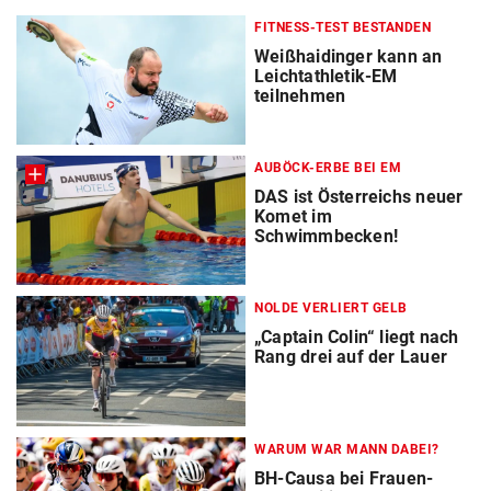
FITNESS-TEST BESTANDEN
Weißhaidinger kann an
Leichtathletik-EM
teilnehmen
AUBÖCK-ERBE BEI EM
DAS ist Österreichs neuer
Komet im
Schwimmbecken!
NOLDE VERLIERT GELB
„Captain Colin“ liegt nach
Rang drei auf der Lauer
WARUM WAR MANN DABEI?
BH-Causa bei Frauen-