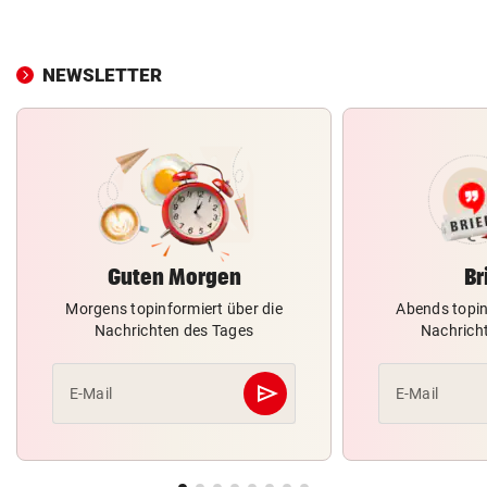
NEWSLETTER
Guten Morgen
Br
Morgens topinformiert über die
Abends topin
Nachrichten des Tages
Nachrich
send
E-Mail
E-Mail
Abschicken