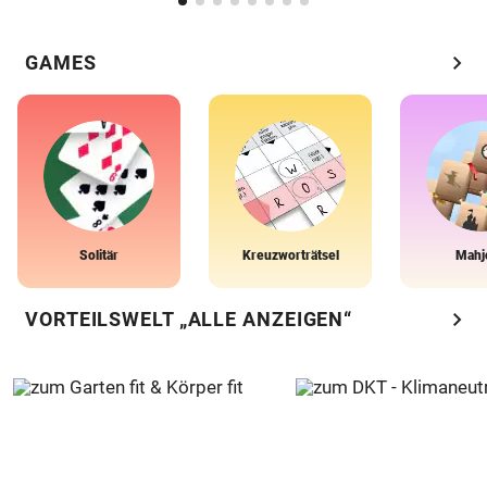
chevron_right
GAMES
Solitär
Kreuzworträtsel
Mahj
chevron_right
VORTEILSWELT „ALLE ANZEIGEN“