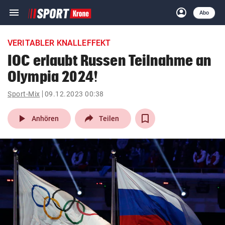
menu
account_circle
Navigation
Anmelden
Abo
close
Schließen
ein-/ausklappen
VERITABLER KNALLEFFEKT
Abonnieren
IOC erlaubt Russen Teilnahme an
Olympia 2024!
account_circle
arrow_right
Anmelden
Sport-Mix
09.12.2023 00:38
pin_drop
arrow_right
Bundesland auswäh
Wien
play_arrow
Anhören
Teilen
bookmark
Merkliste
Suchbegriff
search
eingeben