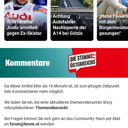
Nach
Achtung
„Habe Fiakerl
Todesdrama!
Autofahrer:
mit dem
Justiz ermittelt
Nachtsperre der
Bürgermeiste
gegen Ex-Skistar
A14 bei Götzis
gesungen“
Da dieser Artikel älter als 18 Monate ist, ist zum jetzigen Zeitpunkt
kein Kommentieren mehr möglich.
Wir laden Sie ein, bei einer aktuelleren themenrelevanten Story
mitzudiskutieren:
Themenübersicht
.
Bei Fragen können Sie sich gern an das Community-Team per Mail
an
forum@krone.at
wenden.