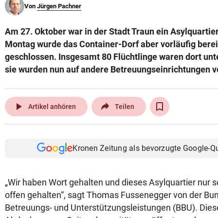
Von
Jürgen Pachner
© Krone Multimedia GmbH & Co KG 2026
Muthgasse 2, 1190 Wien
Am 27. Oktober war in der Stadt Traun ein Asylquartie
Montag wurde das Container-Dorf aber vorläufig berei
geschlossen. Insgesamt 80 Flüchtlinge waren dort un
sie wurden nun auf andere Betreuungseinrichtungen ve
play_arrow
Artikel anhören
Teilen
Kronen Zeitung als bevorzugte Google-Q
„Wir haben Wort gehalten und dieses Asylquartier nur 
offen gehalten“, sagt Thomas Fussenegger von der Bu
Betreuungs- und Unterstützungsleistungen (BBU). Diese