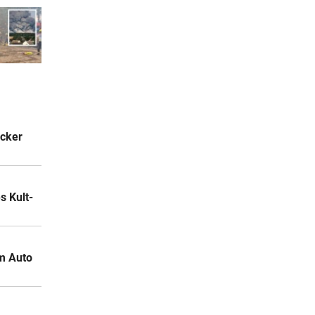
acker
 Kult-
m Auto