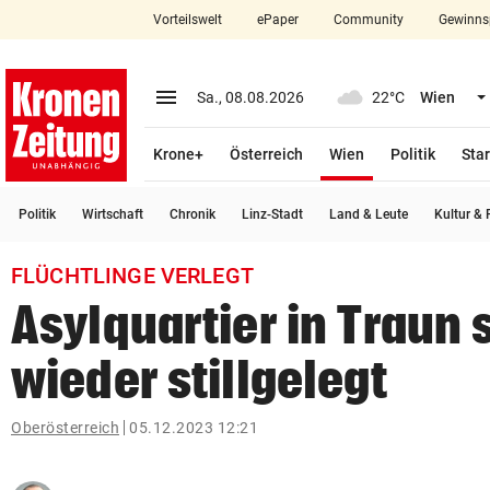
Vorteilswelt
ePaper
Community
Gewinns
close
Schließen
menu
Menü aufklappen
Sa., 08.08.2026
22°C
Wien
Abonnieren
(ausgewählt)
Krone+
Österreich
Wien
Politik
Star
account_circle
arrow_right
Anmelden
Politik
Wirtschaft
Chronik
Linz-Stadt
Land & Leute
Kultur & F
pin_drop
arrow_right
Bundesland auswäh
Wien
FLÜCHTLINGE VERLEGT
bookmark
Merkliste
Asylquartier in Traun
wieder stillgelegt
Suchbegriff
search
eingeben
Oberösterreich
05.12.2023 12:21