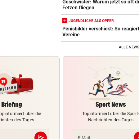
Geschwister: Warum jetzt so oft d
Fetzen fliegen
JUGENDLICHE ALS OPFER
Penisbilder verschickt: So reagier
Vereine
ALLE NEWS
Briefing
Sport News
opinformiert über die
Topinformiert über die Sport
ichten des Tages
Nachrichten des Tages
send
s
E-Mail