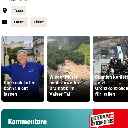
Ähnliche Themen
Traun
Frauen
Kinder
Wieder Muren
Spanien kontert
Starkoch Lafer
nach Unwetter:
Jetzt
kann’s nicht
Dramatik im
Grenzkontrolle
lassen
Valser Tal
für Italien