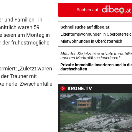
ohne Bergeinsatz
Suchen auf
ERHÖHTE WERTE:
vor 1
r und Familien - in
Der nächste Badesee muss j
ittlich waren 59
Schnellsuche auf dibeo.at:
geschlossen werden
ge seien am Montag in
Eigentumswohnungen in Oberösterreic
in ne
Mietwohnungen in Oberösterreich
 der frühestmögliche
OBERÖSTERREICH
vor 1
„Wer will mich?“: Diese Tier
Möchten Sie jetzt eine private Immobilie
haben kein Zuhause
unseren Marktplätzen inserieren?
Private Immobilie inserieren und in di
formiert: „Zuletzt waren
in neuem Tab öffnen
durchschalten
FEUERWEHR-AUSSTATTER
vor 1
 der Trauner mit
Waldbrände „befeuern“ das
keinerlei Zwischenfälle
Geschäft von Rosenbauer
KRONE.TV
NEUES MODELL
vor 1
Regeln bei Deutschkursen w
jetzt verschärft
CHEF VON VERSICHERUNG:
vor 1