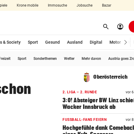
piele
Krone mobile
Immosuche
Jobsuche
Bazar
search
account_circle
Menü aufklappen
Suchen
s & Society
Sport
Gesund
Ausland
Digital
Motor
Wir
reizeit
Sport
Sonderthemen
Wetter
Mehr davon
Austria goes Zr
len
Oberösterreich
 schon
2. LIGA – 2. RUNDE
vor 
3:0! Absteiger BW Linz schie
Wacker Innsbruck ab
FUSSBALL-FANS FEIERN
vor 
Hochgefühle dank Comebac