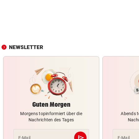
NEWSLETTER
Guten Morgen
Morgens topinformiert über die
Abends t
Nachrichten des Tages
Nachr
send
E-Mail
E-Mail