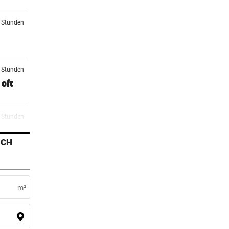
9 Stunden
1 Stunden
oft
2 Stunden
ICH
2 Stunden
i
m²
3 Stunden
ag