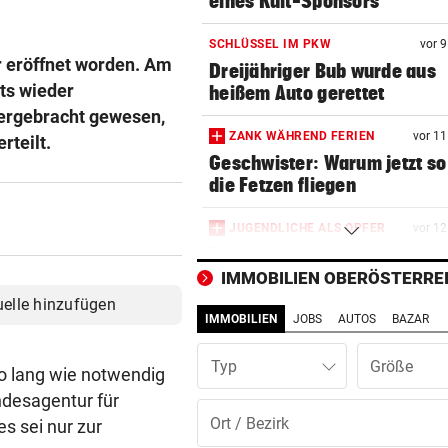
eines Kult-Sponsors
SCHLÜSSEL IM PKW
vor 
r eröffnet worden. Am
Dreijähriger Bub wurde aus
ts wieder
heißem Auto gerettet
tergebracht gewesen,
ZANK WÄHREND FERIEN
vor 1
rteilt.
Geschwister: Warum jetzt so 
die Fetzen fliegen
JUGENDLICHE ALS OPFER
vor 1
Penisbilder verschickt: So
reagierten die Vereine
IMMOBILIEN OBERÖSTERRE
uelle hinzufügen
IMMOBILIEN
JOBS
AUTOS
BAZAR
ABER KEIN MORDVERSUCH
vor 1
Messerstecher muss für zwe
Typ
Jahre ins Gefängnis
so lang wie notwendig
ndesagentur für
REKORDMONAT FÜR RETTER
vor 1
s sei nur zur
Seit Wochen kein einziger T