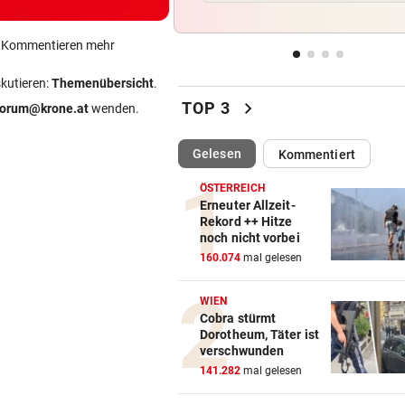
Hitze-Hammer! Wo Grillfans 
Feuerpause haben
ein Kommentieren mehr
GROSSE AUFREGUNG
vor 2
skutieren:
Themenübersicht
.
Brandgefahr? Hitze löst vor 
chevron_right
TOP 3
forum@krone.at
wenden.
Störfeuer aus
(ausgewählt)
Gelesen
Kommentiert
DREI WEHREN IM EINSATZ
vor 
Wegen Feuer in Sauna beina
ÖSTERREICH
Haus eingeäschert
Erneuter Allzeit-
Rekord ++ Hitze
noch nicht vorbei
ELTERN SCHLUGEN ALARM
vor 
160.074
mal gelesen
Lottogewinner schickte obs
Bilder an Teenager
WIEN
Cobra stürmt
Dorotheum, Täter ist
verschwunden
141.282
mal gelesen