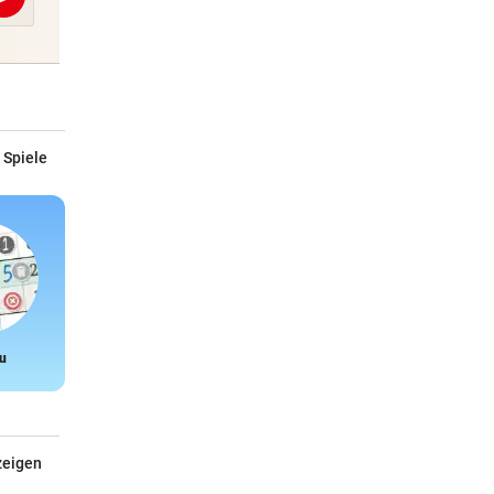
Abschicken
 Spiele
u
Snake
zeigen