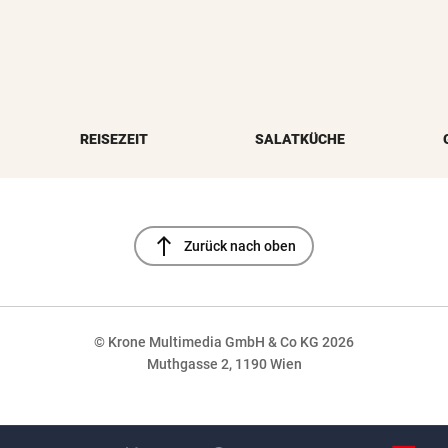
REISEZEIT
SALATKÜCHE
north
Zurück nach oben
© Krone Multimedia GmbH & Co KG 2026
Muthgasse 2, 1190 Wien
NaN%