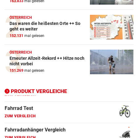
163.833
mal gelesen
ZUM VERGLEICH
Crosstrainer Vergleich
ÖSTERREICH
Das waren die heißesten Orte ++ So
ZUM VERGLEICH
geht es weiter
152.131
mal gelesen
E-Bike Vergleich
ZUM VERGLEICH
ÖSTERREICH
Erneuter Allzeit-Rekord ++ Hitze noch
Elektro-Scooter Vergleich
nicht vorbei
ZUM VERGLEICH
151.269
mal gelesen
Ergometer Vergleich
ZUM VERGLEICH
PRODUKT VERGLEICHE
Fahrrad Test
ZUM VERGLEICH
Fahrradanhänger Vergleich
ZUM VERGLEICH