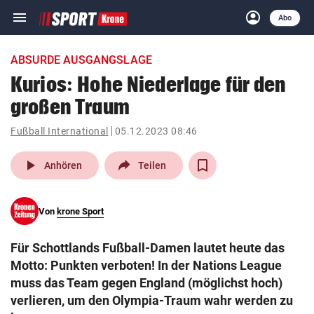
menu
account_circle
Navigation
Anmelden
Abo
close
Schließen
ein-/ausklappen
ABSURDE AUSGANGSLAGE
Abonnieren
Kurios: Hohe Niederlage für den
großen Traum
account_circle
arrow_right
Anmelden
Fußball International
05.12.2023 08:46
pin_drop
arrow_right
Bundesland auswäh
Wien
play_arrow
Anhören
Teilen
bookmark
Merkliste
Von
krone Sport
Suchbegriff
search
Für Schottlands Fußball-Damen lautet heute das
eingeben
Motto: Punkten verboten! In der Nations League
muss das Team gegen England (möglichst hoch)
verlieren, um den Olympia-Traum wahr werden zu