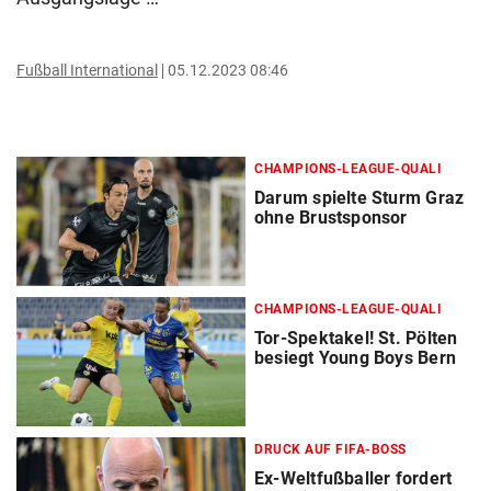
Fußball International
05.12.2023 08:46
CHAMPIONS-LEAGUE-QUALI
Darum spielte Sturm Graz
ohne Brustsponsor
CHAMPIONS-LEAGUE-QUALI
Tor-Spektakel! St. Pölten
besiegt Young Boys Bern
DRUCK AUF FIFA-BOSS
Ex-Weltfußballer fordert