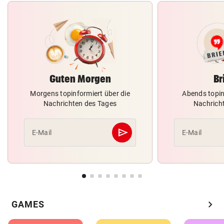
Guten Morgen
Br
Morgens topinformiert über die
Abends topin
Nachrichten des Tages
Nachrich
send
E-Mail
E-Mail
Abschicken
chevron_right
GAMES