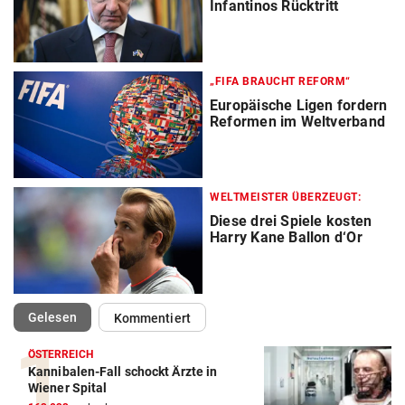
Infantinos Rücktritt
„FIFA BRAUCHT REFORM“
Europäische Ligen fordern
Reformen im Weltverband
WELTMEISTER ÜBERZEUGT:
Diese drei Spiele kosten
Harry Kane Ballon d‘Or
(ausgewählt)
Gelesen
Kommentiert
ÖSTERREICH
Kannibalen-Fall schockt Ärzte in
Action-Cam Vergleich
Wiener Spital