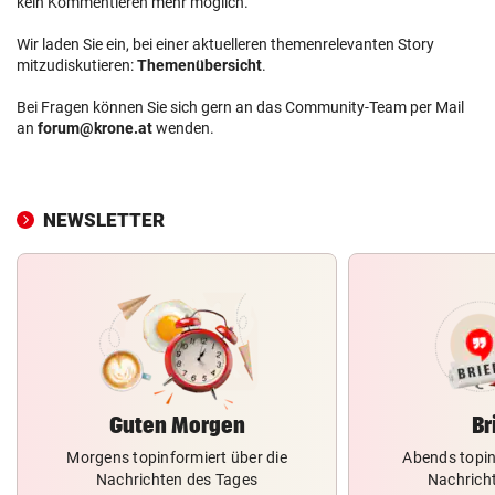
kein Kommentieren mehr möglich.
Wir laden Sie ein, bei einer aktuelleren themenrelevanten Story
mitzudiskutieren:
Themenübersicht
.
Bei Fragen können Sie sich gern an das Community-Team per Mail
an
forum@krone.at
wenden.
NEWSLETTER
Guten Morgen
Br
Morgens topinformiert über die
Abends topin
Nachrichten des Tages
Nachrich