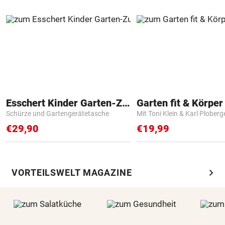
Esschert Kinder Garten-Zubehör
Garten fit & Körper 
Schürze und Gartengerätetasche
Mit Toni Klein & Karl Ploberg
€29,90
€19,99
chevron_right
VORTEILSWELT MAGAZINE