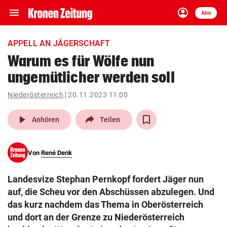
menu
account_circle
Navigation
Anmelden
Abo
close
Schließen
ein-/ausklappen
APPELL AN JÄGERSCHAFT
Abonnieren
Warum es für Wölfe nun
ungemütlicher werden soll
account_circle
arrow_right
Anmelden
Niederösterreich
20.11.2023 11:00
pin_drop
arrow_right
Bundesland auswäh
Wien
play_arrow
Anhören
Teilen
bookmark
Merkliste
Von
René Denk
Suchbegriff
search
Landesvize Stephan Pernkopf fordert Jäger nun
eingeben
auf, die Scheu vor den Abschüssen abzulegen. Und
das kurz nachdem das Thema in Oberösterreich
und dort an der Grenze zu Niederösterreich