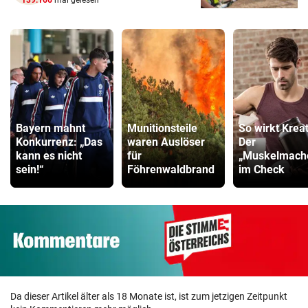
139.166
mal gelesen
Bayern mahnt
Munitionsteile
So wirkt Kreat
Konkurrenz: „Das
waren Auslöser
Der
kann es nicht
für
„Muskelmach
sein!“
Föhrenwaldbrand
im Check
Da dieser Artikel älter als 18 Monate ist, ist zum jetzigen Zeitpunkt