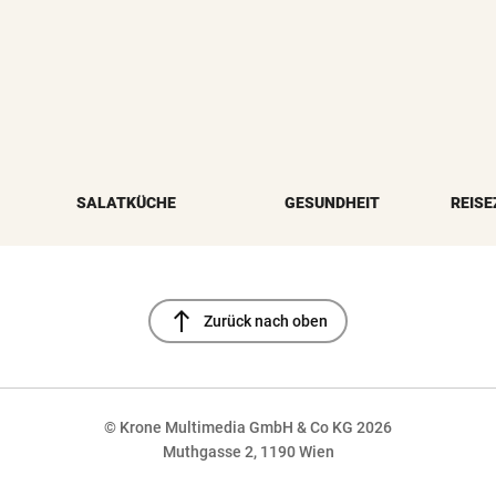
SALATKÜCHE
GESUNDHEIT
REISE
north
Zurück nach oben
© Krone Multimedia GmbH & Co KG 2026
Muthgasse 2, 1190 Wien