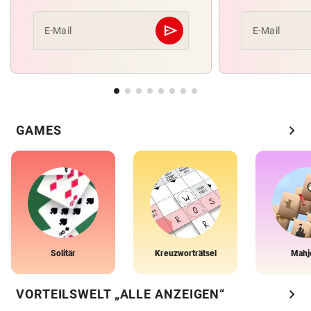
send
E-Mail
E-Mail
Abschicken
chevron_right
GAMES
Solitär
Kreuzworträtsel
Mahj
chevron_right
VORTEILSWELT „ALLE ANZEIGEN“