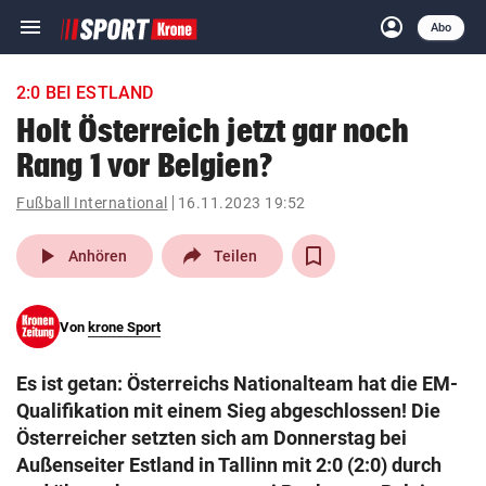
menu
account_circle
Navigation
Anmelden
Abo
close
Schließen
ein-/ausklappen
2:0 BEI ESTLAND
Abonnieren
Holt Österreich jetzt gar noch
Rang 1 vor Belgien?
account_circle
arrow_right
Anmelden
Fußball International
16.11.2023 19:52
pin_drop
arrow_right
Bundesland auswäh
Wien
play_arrow
Anhören
Teilen
bookmark
Merkliste
Von
krone Sport
Suchbegriff
search
Es ist getan: Österreichs Nationalteam hat die EM-
eingeben
Qualifikation mit einem Sieg abgeschlossen! Die
Österreicher setzten sich am Donnerstag bei
Außenseiter Estland in Tallinn mit 2:0 (2:0) durch