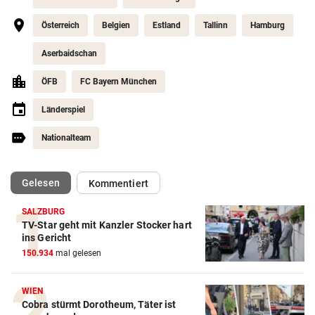
Österreich
Belgien
Estland
Tallinn
Hamburg
Aserbaidschan
ÖFB
FC Bayern München
Länderspiel
Nationalteam
(ausgewählt)
Gelesen
Kommentiert
SALZBURG
TV-Star geht mit Kanzler Stocker hart
Action-Cam Vergleich
ins Gericht
150.934
mal gelesen
ZUM VERGLEICH
Crosstrainer Vergleich
WIEN
Cobra stürmt Dorotheum, Täter ist
ZUM VERGLEICH