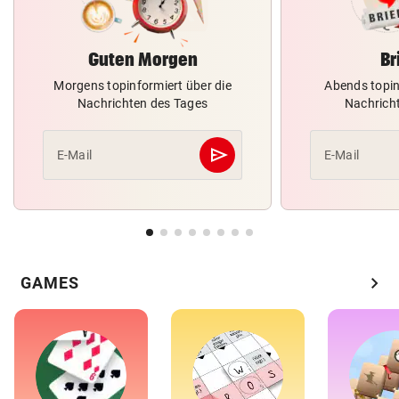
Guten Morgen
Br
Morgens topinformiert über die
Abends topin
Nachrichten des Tages
Nachrich
send
E-Mail
E-Mail
Abschicken
chevron_right
GAMES