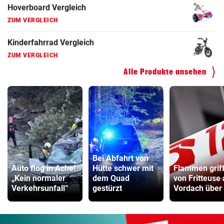
Hoverboard Vergleich
ZUM VERGLEICH
Kinderfahrrad Vergleich
ZUM VERGLEICH
Alle Produkte ansehen
Bei Abfahrt von
Auto flog in Ache!
Hütte schwer mit
Flammen grif
„Kein normaler
dem Quad
von Fritteuse 
Verkehrsunfall“
gestürzt
Vordach über