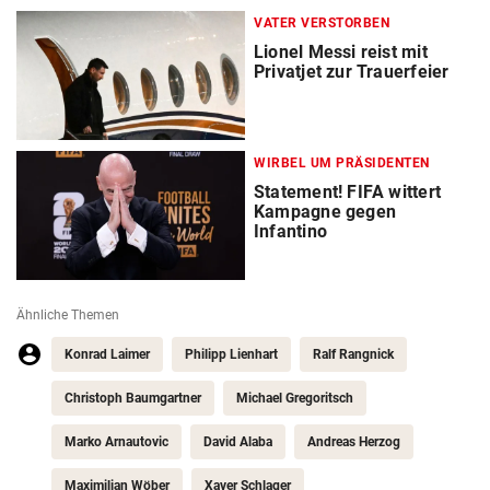
VATER VERSTORBEN
Lionel Messi reist mit
Privatjet zur Trauerfeier
WIRBEL UM PRÄSIDENTEN
Statement! FIFA wittert
Kampagne gegen
Infantino
Ähnliche Themen
Konrad Laimer
Philipp Lienhart
Ralf Rangnick
Christoph Baumgartner
Michael Gregoritsch
Marko Arnautovic
David Alaba
Andreas Herzog
Maximilian Wöber
Xaver Schlager