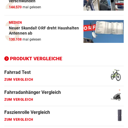
verschwunden
144.570
mal gelesen
E-Bike Vergleich
ZUM VERGLEICH
MEDIEN
Neuer Skandal! ORF dreht Haushalten
Elektro-Scooter Vergleich
Antennen ab
ZUM VERGLEICH
130.108
mal gelesen
Ergometer Vergleich
ZUM VERGLEICH
PRODUKT VERGLEICHE
Fahrrad Test
ZUM VERGLEICH
Fahrradanhänger Vergleich
ZUM VERGLEICH
Faszienrolle Vergleich
ZUM VERGLEICH