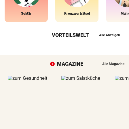
Solitär
Kreuzworträtsel
Mahj
VORTEILSWELT
Alle Anzeigen
MAGAZINE
Alle Magazine