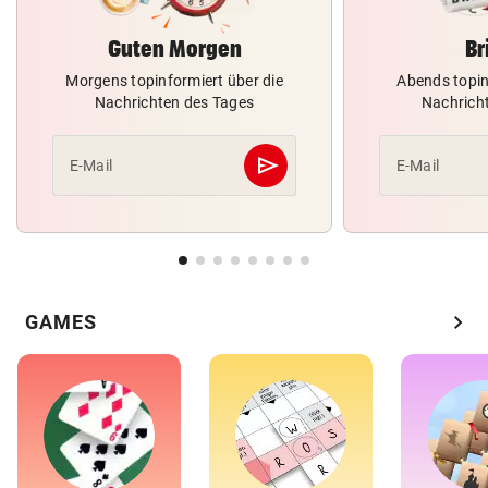
Guten Morgen
Br
Morgens topinformiert über die
Abends topin
Nachrichten des Tages
Nachrich
send
E-Mail
E-Mail
Abschicken
chevron_right
GAMES