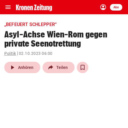
menu
account_circle
Navigation
Anmelden
Abo
close
Schließen
ein-/ausklappen
„BEFEUERT SCHLEPPER“
Abonnieren
Asyl-Achse Wien-Rom gegen
private Seenotrettung
account_circle
arrow_right
Anmelden
Politik
02.10.2023 06:00
pin_drop
arrow_right
Bundesland auswäh
Wien
play_arrow
Anhören
Teilen
bookmark
Merkliste
Suchbegriff
search
eingeben