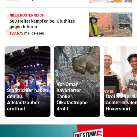
NIEDERÖSTERREICH
500 Helfer kämpfen bei Gluthitze
gegen Inferno
137.675
mal gelesen
Vor Oman
Stadtrichter haben
havarierter
den 30.
Tanker:
Drei Steirer tü
Altstadtzauber
Ölkatastrophe
an der ideale
eröffnet
droht
Boxershort