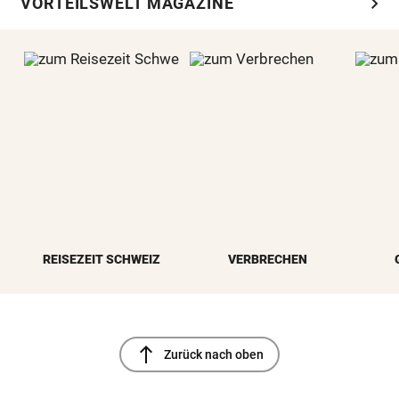
chevron_right
VORTEILSWELT MAGAZINE
REISEZEIT SCHWEIZ
VERBRECHEN
north
Zurück nach oben