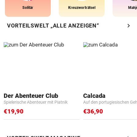
Solitär
Kreuzworträtsel
Mahj
chevron_right
VORTEILSWELT „ALLE ANZEIGEN“
Der Abenteuer Club
Calcada
Spielerische Abenteuer mit Piatnik
Auf den portugiesischen G
€19,90
€36,90