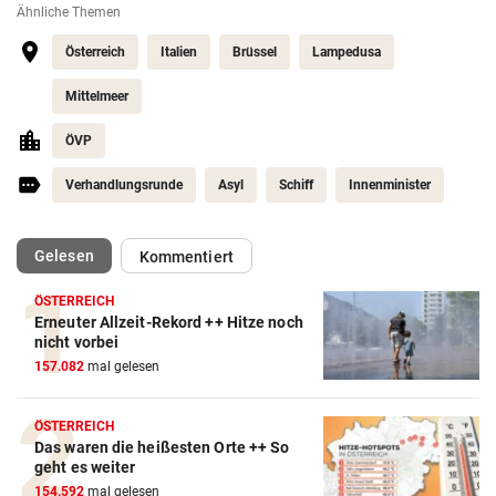
Ähnliche Themen
Österreich
Italien
Brüssel
Lampedusa
Mittelmeer
ÖVP
Verhandlungsrunde
Asyl
Schiff
Innenminister
(ausgewählt)
Gelesen
Kommentiert
ÖSTERREICH
Erneuter Allzeit-Rekord ++ Hitze noch
nicht vorbei
157.082
mal gelesen
ÖSTERREICH
Das waren die heißesten Orte ++ So
geht es weiter
154.592
mal gelesen