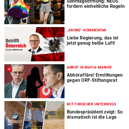
Sonntagsöffnung: NEOS
fordern einheitliche Regeln
„KRONE“-KOMMENTAR
Liebe Regierung, das ist
jetzt genug heiße Luft!
ANRUF IN MAFIA-MANIER
Abhöraffäre! Ermittlungen
gegen ORF-Stiftungsrat
MIT FORSCHER UNTERWEGS
Bundespräsident zeigt: So
dramatisch ist die Lage