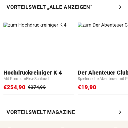
chevron_right
VORTEILSWELT „ALLE ANZEIGEN“
Hochdruckreiniger K 4
Der Abenteuer Clu
Mit PremiumFlex-Schlauch
Spielerische Abenteuer mit P
€254,90
€19,90
€374,99
chevron_right
VORTEILSWELT MAGAZINE