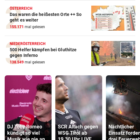
ÖSTERREICH
Das waren die heißesten Orte ++ So
geht es weiter
155.171
mal gelesen
NIEDERÖSTERREICH
500 Helfer kämpfen bei Gluthitze
gegen Inferno
138.549
mal gelesen
DJ Toby Romeo
SCR Altach gegen
Nächtlicher
kündigt so viel
WSG Tirol ab
Einsatz forder
Musik wie nie an
19.30 Uhr LIVE
drei Feuerwe