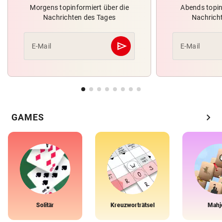
Morgens topinformiert über die
Abends topin
Nachrichten des Tages
Nachrich
send
E-Mail
E-Mail
Abschicken
chevron_right
GAMES
Solitär
Kreuzworträtsel
Mahj