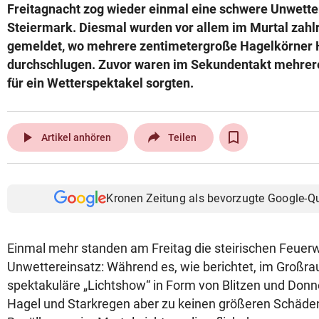
Freitagnacht zog wieder einmal eine schwere Unwetter
Steiermark. Diesmal wurden vor allem im Murtal zahl
gemeldet, wo mehrere zentimetergroße Hagelkörner
durchschlugen. Zuvor waren im Sekundentakt mehrere 
für ein Wetterspektakel sorgten.
play_arrow
Artikel anhören
Teilen
Kronen Zeitung als bevorzugte Google-Q
Einmal mehr standen am Freitag die steirischen Feuer
Unwettereinsatz: Während es, wie berichtet, im Großrau
spektakuläre „Lichtshow“ in Form von Blitzen und Donne
Hagel und Starkregen aber zu keinen größeren Schäden