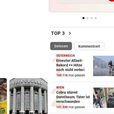
HIER IM TICKER
vor 
MotoGP: Sprintrennen in
Silverstone ab 17 Uhr LIVE
chevron_right
TOP 3
NEUN GROSSE PREISE
vor 
Gewinnspiel zum Linzer „Kr
Fest 2026
(ausgewählt)
Gelesen
Kommentiert
ÖSTERREICH
BUNDESLIGA IM TICKER
vor 
Erneuter Allzeit-
LIVE ab 19.30 Uhr: Steirerde
Rekord ++ Hitze
Hartberg – Sturm
noch nicht vorbei
160.116
mal gelesen
WIEN
Cobra stürmt
Dorotheum, Täter ist
verschwunden
141.330
mal gelesen