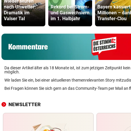
Wieder Muren
nach Unwetter:
Rekord bei Strom-
Bayern kassiert
Dramatik im
und Gaswechslern
Millionen – dan
Valser Tal
im 1. Halbjahr
Transfer-Clou
Da dieser Artikel älter als 18 Monate ist, ist zum jetzigen Zeitpunkt k
möglich.
Wir laden Sie ein, bei einer aktuelleren themenrelevanten Story mitzudi
Bei Fragen können Sie sich gern an das Community-Team per Mail an
NEWSLETTER