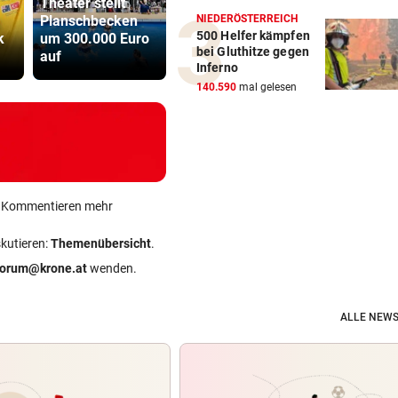
Theater stellt
NIEDERÖSTERREICH
Planschbecken
LIVE ab 19.30
Sager wirkt
500 Helfer kämpfen
k
um 300.000 Euro
Uhr: Steirerderby
Mütter-Auf
bei Gluthitze gegen
auf
Hartberg – Sturm
gegen Kanz
Inferno
140.590
mal gelesen
ein Kommentieren mehr
skutieren:
Themenübersicht
.
forum@krone.at
wenden.
ALLE NEWS