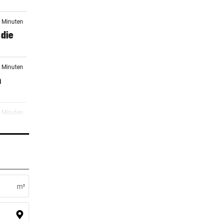
3 Minuten
 die
3 Minuten
n
4 Minuten
h
3 Minuten
m²
3 Minuten
parks