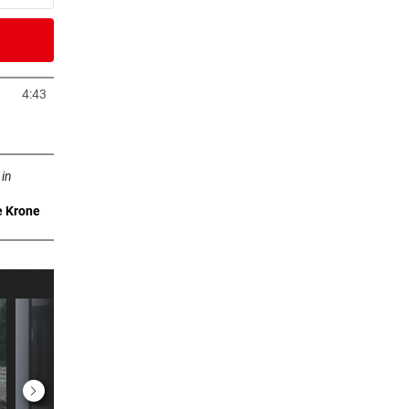
3 Minuten
4:43
neuem Tab öffnen
3 Minuten
n neuem Tab öffnen
or
 in
e Krone
3 Minuten
t der
3 Minuten
3 Minuten