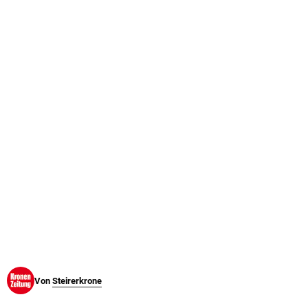
© Krone Multimedia GmbH & Co KG 2026
Muthgasse 2, 1190 Wien
Von
Steirerkrone