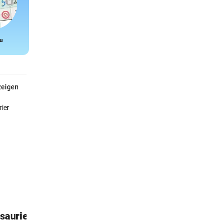
u
Snake
zeigen
saurier
Kärcher Hochdruckreiniger