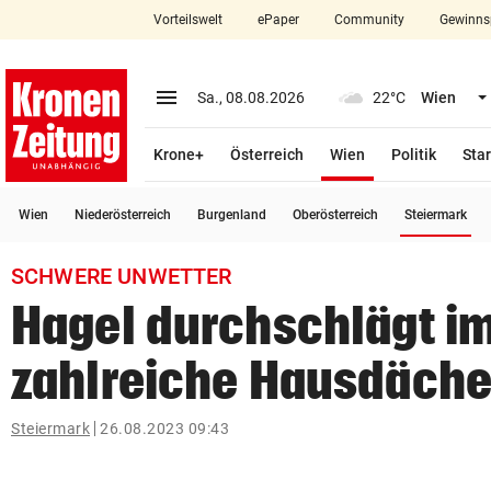
Vorteilswelt
ePaper
Community
Gewinns
close
Schließen
menu
Menü aufklappen
Sa., 08.08.2026
22°C
Wien
Abonnieren
(ausgewählt)
Krone+
Österreich
Wien
Politik
Star
account_circle
arrow_right
Anmelden
(a
Wien
Niederösterreich
Burgenland
Oberösterreich
Steiermark
pin_drop
arrow_right
Bundesland auswäh
Wien
SCHWERE UNWETTER
bookmark
Merkliste
Hagel durchschlägt i
zahlreiche Hausdäche
Suchbegriff
search
eingeben
Steiermark
26.08.2023 09:43