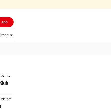
Abo
tschaft
krone.tv
Wissen
Gericht
Kolumnen
Freizeit
Reise
Ti
2 Minuten
Klub
2 Minuten
n