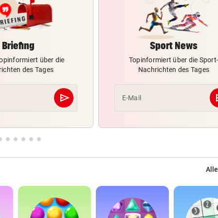
Briefing
Sport News
opinformiert über die
Topinformiert über die Sport
ichten des Tages
Nachrichten des Tages
send
s
E-Mail
Abschicken
Alle