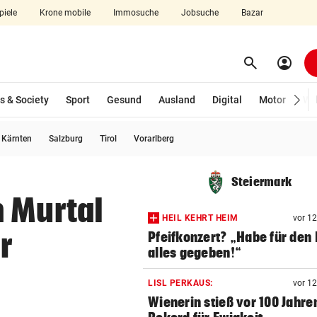
piele
Krone mobile
Immosuche
Jobsuche
Bazar
search
account_circle
Menü aufklappen
Suchen
s & Society
Sport
Gesund
Ausland
Digital
Motor
Wir
usgewählt)
Kärnten
Salzburg
Tirol
Vorarlberg
len
Steiermark
m Murtal
HEIL KEHRT HEIM
vor 1
r
Pfeifkonzert? „Habe für den 
alles gegeben!“
LISL PERKAUS:
vor 1
Wienerin stieß vor 100 Jahre