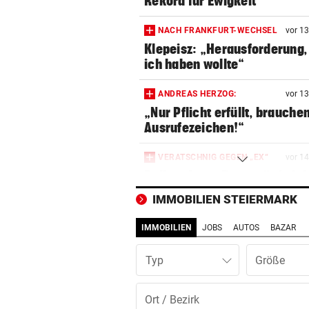
Rekord für Ewigkeit
NACH FRANKFURT-WECHSEL
vor 1
Klepeisz: „Herausforderung,
ich haben wollte“
ANDREAS HERZOG:
vor 1
„Nur Pflicht erfüllt, brauche
Ausrufezeichen!“
VERATSCHNIG GEGEN „EX“
vor 1
Bullen-Ass: „Dann würde ic
gegen den WAC jubeln!“
IMMOBILIEN STEIERMARK
„EXTREM ANSTRENGEND“
vor 4
IMMOBILIEN
JOBS
AUTOS
BAZAR
Arzt auf Auslandsmission:
„Südsudan ist vergessen“
Typ
MÜHSAME ENERGIEWENDE
vor 4
Heikler Kraftakt: Neue Wind