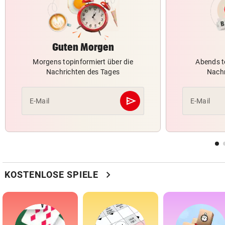
Guten Morgen
Morgens topinformiert über die
Abends t
Nachrichten des Tages
Nachr
send
E-Mail
E-Mail
Abschicken
chevron_right
KOSTENLOSE SPIELE