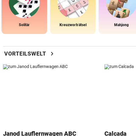
Solitär
Kreuzworträtsel
Mahjong
chevron_right
VORTEILSWELT
Janod Lauflernwagen ABC
Calcada