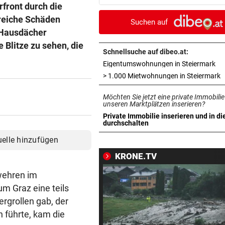
brauchen Geduld
front durch die
reiche Schäden
Suchen auf
„KRONE“-KOMMENTAR
vor 4
 Hausdächer
Das Märchen der deutschen
Blitze zu sehen, die
Autobauer
Schnellsuche auf dibeo.at:
in 
Eigentumswohnungen in Steiermark
LANGEWEILE ALS MOTIV
vor 4
i
> 1.000 Mietwohnungen in Steiermark
Jugendbande machte auch v
Möchten Sie jetzt eine private Immobilie
Gotteshaus nicht Halt
unseren Marktplätzen inserieren?
Private Immobilie inserieren und in di
ZWISCHEN HIMMEL & ERDE
vor 4
in neuem Tab öffnen
durchschalten
Über Tattoos und die Krux mi
uelle hinzufügen
Individualität
KRONE.TV
UMFRAGE ALARMIEREND
vor 4
wehren im
Jeder vierte Industriebetrieb
m Graz eine teils
erwägt Verlagerung
rgrollen gab, der
 führte, kam die
DONAUARME AM TROCKENEN
vor 4