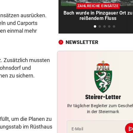
Fischereiverein hofft nun au
ZAHLREICHE EINSÄTZE
Regen zur Belebung
Bach wurde in Pinzgauer Ort zu
insätzen ausrücken.
reißendem Fluss
„KRONE“-KOMMENTAR
vor 4
eln und Carports
EU und wir in der Schuldenfa
ren einmal mehr
HOCHSAISON FÜR ÄRGER
vor 4
NEWSLETTER
Neuer Anlauf, um „Stau-
Flüchtlinge“ zu verbannen
. Zusätzlich mussten
Fohnsdorf und
WIEN, NÖ & BURGENLAND
vor 4
nen zu sichern.
Tiere auf der Suche nach ei
Zuhause
„KRONE“-KOMMENTAR
vor 
Steirer-Letter
Die Wende ist weit entfernt
Ihr täglicher Begleiter zum Gesch
in der Steiermark
TEMPERATUREN STEIGEN
vor 
üllt, um die Planen zu
Nach kurzer Verschnaufpau
rungsstab im Rüsthaus
se
E-Mail
wieder bis zu 32 Grad