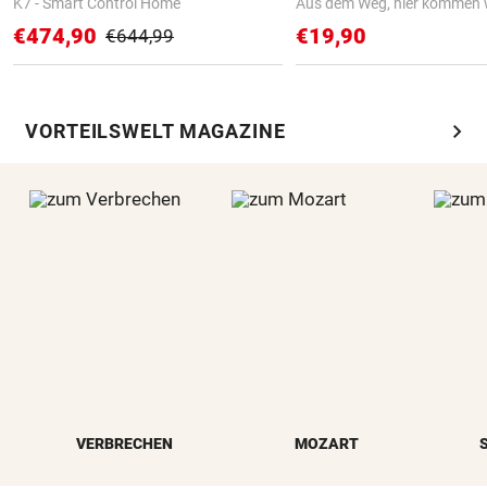
K7 - Smart Control Home
Aus dem Weg, hier kommen w
€474,90
€19,90
€644,99
chevron_right
VORTEILSWELT MAGAZINE
VERBRECHEN
MOZART