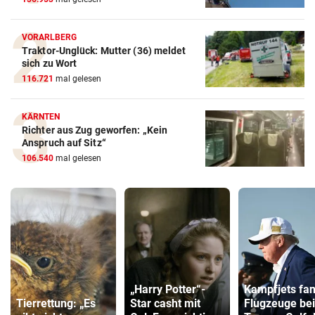
VORARLBERG
Traktor-Unglück: Mutter (36) meldet
sich zu Wort
116.721
mal gelesen
KÄRNTEN
Richter aus Zug geworfen: „Kein
Anspruch auf Sitz“
106.540
mal gelesen
„Harry Potter“-
Kampfjets fa
Tierrettung: „Es
Star casht mit
Flugzeuge bei