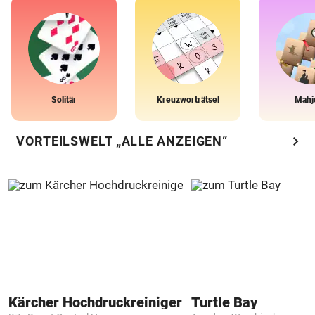
Solitär
Kreuzworträtsel
Mahj
chevron_right
VORTEILSWELT „ALLE ANZEIGEN“
Kärcher Hochdruckreiniger
Turtle Bay