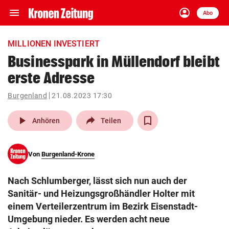
menu
account_circle
Navigation
Anmelden
Abo
close
Schließen
ein-/ausklappen
MILLIONEN INVESTIERT
Abonnieren
Businesspark in Müllendorf bleibt
erste Adresse
account_circle
arrow_right
Anmelden
Burgenland
21.08.2023 17:30
pin_drop
arrow_right
Bundesland auswäh
Wien
play_arrow
Anhören
Teilen
bookmark
Merkliste
Von
Burgenland-Krone
Suchbegriff
search
Nach Schlumberger, lässt sich nun auch der
eingeben
Sanitär- und Heizungsgroßhändler Holter mit
einem Verteilerzentrum im Bezirk Eisenstadt-
Umgebung nieder. Es werden acht neue