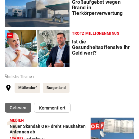
Großaufgebot wegen
Brand in
Tierkörperverwertung
TROTZ MILLIONENMINUS
Ist die
Gesundheitsoffensive ihr
Geld wert?
Ähnliche Themen
Müllendorf
Burgenland
(ausgewählt)
Gelesen
Kommentiert
MEDIEN
Neuer Skandal! ORF dreht Haushalten
Antennen ab
136.953
mal gelesen