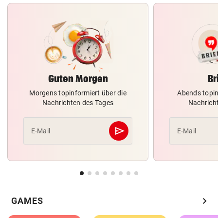
Guten Morgen
Br
Morgens topinformiert über die
Abends topin
Nachrichten des Tages
Nachrich
send
E-Mail
E-Mail
Abschicken
chevron_right
GAMES