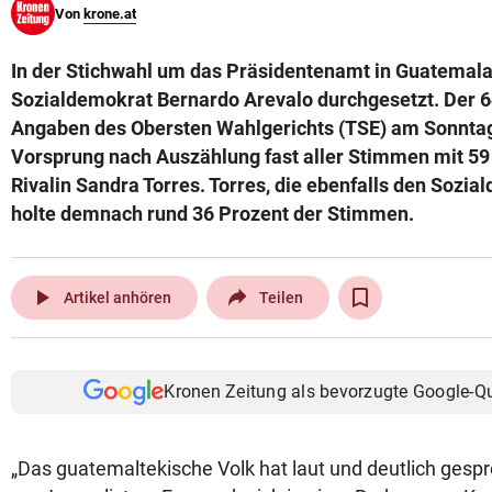
Von
krone.at
© Krone Multimedia GmbH & Co KG 2026
Muthgasse 2, 1190 Wien
In der Stichwahl um das Präsidentenamt in Guatemala 
Sozialdemokrat Bernardo Arevalo durchgesetzt. Der 6
Angaben des Obersten Wahlgerichts (TSE) am Sonntag
Vorsprung nach Auszählung fast aller Stimmen mit 59
Rivalin Sandra Torres. Torres, die ebenfalls den Sozi
holte demnach rund 36 Prozent der Stimmen.
play_arrow
Artikel anhören
Teilen
Kronen Zeitung als bevorzugte Google-Q
„Das guatemaltekische Volk hat laut und deutlich gespr