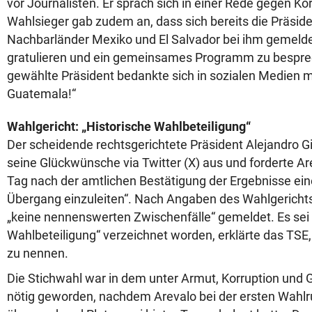
vor Journalisten. Er sprach sich in einer Rede gegen Ko
Wahlsieger gab zudem an, dass sich bereits die Präsid
Nachbarländer Mexiko und El Salvador bei ihm gemelde
gratulieren und ein gemeinsames Programm zu besprec
gewählte Präsident bedankte sich in sozialen Medien m
Guatemala!“
Wahlgericht: „Historische Wahlbeteiligung“
Der scheidende rechtsgerichtete Präsident Alejandro G
seine Glückwünsche via Twitter (X) aus und forderte Ar
Tag nach der amtlichen Bestätigung der Ergebnisse ein
Übergang einzuleiten“. Nach Angaben des Wahlgerich
„keine nennenswerten Zwischenfälle“ gemeldet. Es sei 
Wahlbeteiligung“ verzeichnet worden, erklärte das TSE,
zu nennen.
Die Stichwahl war in dem unter Armut, Korruption und 
nötig geworden, nachdem Arevalo bei der ersten Wahlr