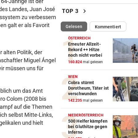
 64-Jährige ist der
Fans lästern über Bikini-Fot
des Landes, Juan José
chevron_right
TOP 3
von Carmen Geiss
ngssystem zu verbessern
 galt er als Favorit
(ausgewählt)
Gelesen
Kommentiert
AM HELLLICHTEN TAG
vor ein
Mann soll 33-Jährige in Wie
ÖSTERREICH
vergewaltigt haben
Erneuter Allzeit-
Rekord ++ Hitze
alten Politik, der
noch nicht vorbei
ZU SAISONSTART ZURÜCK?
vor 
nschaftler Miguel Ángel
160.824
mal gelesen
Lamparter meldet sich läche
wir müssen uns für
aus der Klinik
WIEN
Cobra stürmt
RUSSISCHE LUFTANGRIFFE
vor 
Dorotheum, Täter ist
geblich um das Amt
Kiew schutzlos: Bub (3) und
verschwunden
aro Colom (2008 bis
Großeltern getötet
142.235
mal gelesen
kampf auf die Themen
TELEFON LÄUFT HEISS
vor 
ch selbst Mitte-Links,
NIEDERÖSTERREICH
Mediziner verschiebt seine
500 Helfer kämpfen
elikalen und hielt
bei Gluthitze gegen
Pension für Patienten
Inferno