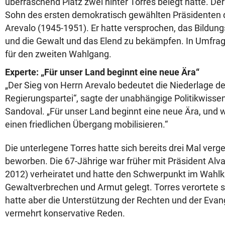
überraschend Platz zwei hinter Torres belegt hatte. Der
Sohn des ersten demokratisch gewählten Präsidenten 
Arevalo (1945-1951). Er hatte versprochen, das Bildu
und die Gewalt und das Elend zu bekämpfen. In Umfragen
für den zweiten Wahlgang.
Experte: „Für unser Land beginnt eine neue Ära“
„Der Sieg von Herrn Arevalo bedeutet die Niederlage der 
Regierungspartei“, sagte der unabhängige Politikwisse
Sandoval. „Für unser Land beginnt eine neue Ära, und 
einen friedlichen Übergang mobilisieren.“
Die unterlegene Torres hatte sich bereits drei Mal ver
beworben. Die 67-Jährige war früher mit Präsident Alv
2012) verheiratet und hatte den Schwerpunkt im Wahl
Gewaltverbrechen und Armut gelegt. Torres verortete si
hatte aber die Unterstützung der Rechten und der Evang
vermehrt konservative Reden.