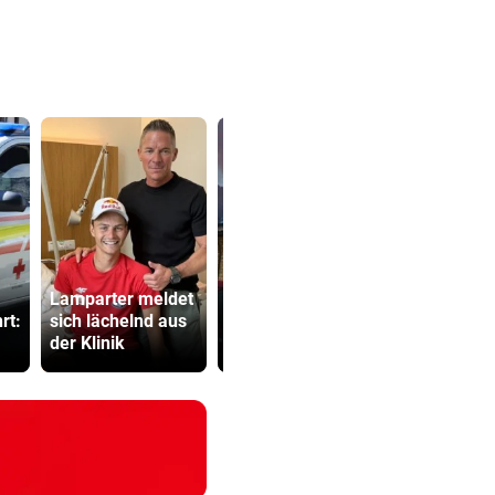
Brand am
Lamparter meldet
Gardasee: Hotel
Bub (4) vo
rt:
sich lächelnd aus
geräumt, Urlauber
(72) versch
der Klinik
fliehen
und festge