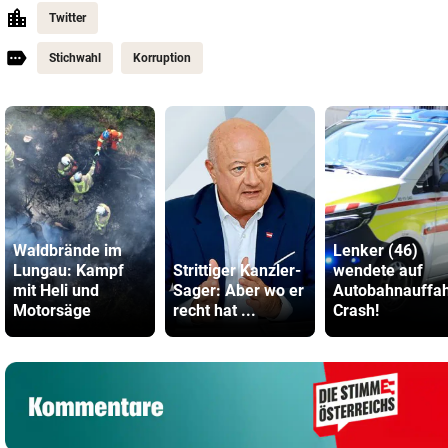
Twitter
Stichwahl
Korruption
Waldbrände im
Lenker (46)
Lungau: Kampf
Strittiger Kanzler-
wendete auf
mit Heli und
Sager: Aber wo er
Autobahnauffah
Motorsäge
recht hat ...
Crash!