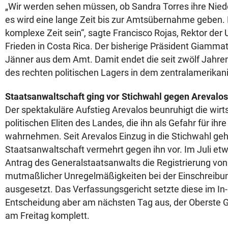
„Wir werden sehen müssen, ob Sandra Torres ihre Nied
es wird eine lange Zeit bis zur Amtsübernahme geben. 
komplexe Zeit sein“, sagte Francisco Rojas, Rektor der U
Frieden in Costa Rica. Der bisherige Präsident Giammat
Jänner aus dem Amt. Damit endet die seit zwölf Jahr
des rechten politischen Lagers in dem zentralamerikan
Staatsanwaltschaft ging vor Stichwahl gegen Arevalos
Der spektakuläre Aufstieg Arevalos beunruhigt die wirt
politischen Eliten des Landes, die ihn als Gefahr für ihr
wahrnehmen. Seit Arevalos Einzug in die Stichwahl geh
Staatsanwaltschaft vermehrt gegen ihn vor. Im Juli etwa
Antrag des Generalstaatsanwalts die Registrierung vo
mutmaßlicher Unregelmäßigkeiten bei der Einschreibun
ausgesetzt. Das Verfassungsgericht setzte diese im In- 
Entscheidung aber am nächsten Tag aus, der Oberste Ge
am Freitag komplett.