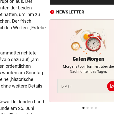
rruption aus. Der
Zurück in der Wüste als erst
enten der beiden
Werksfahrer
NEWSLETTER
t hätten, um ihm zu
UMSTRITTENE BESETZUNG
vor 4
hen. Der frisch
Trumps Ex-Anwalt ist jetzt s
it den Worten: „Es lebe
Justizminister
TRANSFER-ÜBERRASCHUNG
vor 4
Barcelona-Kapitän vor Wech
iammattei richtete
zum FC Liverpool
Guten Morgen
évalo dazu auf, „am
en ordentlichen
Morgens topinformiert über die
PLÖTZLICH VERSCHWUNDEN
vor ein
Nachrichten des Tages
ts wurden am Sonntag
Bub (4) von Mann (72) versc
und festgehalten
eine „historische
se
 ohne weitere Details
E-Mail
FRAGE DES TAGES
vor ein
Braucht es strengere Regeln
Gewalt leidenden Land
E-Scooter-Fahrer?
unde am 25. Juni
„KI LÄSST GRÜSSEN“
vor ein