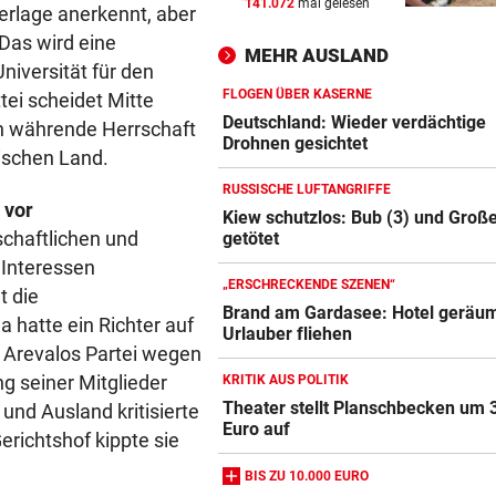
141.072
mal gelesen
erlage anerkennt, aber
„ERSCHRECKENDE SZENEN“
vor 
Brand am Gardasee: Hotel
Das wird eine
MEHR AUSLAND
geräumt, Urlauber fliehen
niversität für den
FLOGEN ÜBER KASERNE
tei scheidet Mitte
ACHT KILO TNT IM BODEN
vor 
Deutschland: Wieder verdächtige
en währende Herrschaft
Schon wieder Sprengstoff in
Drohnen gesichtet
ischen Land.
beliebtem See gefunden
RUSSISCHE LUFTANGRIFFE
 vor
WURDE NUR 27 JAHRE ALT
vor 
Kiew schutzlos: Bub (3) und Große
schaftlichen und
getötet
Uganda trauert! Teamspieler
e Interessen
Überfall ermordet
„ERSCHRECKENDE SZENEN“
t die
Brand am Gardasee: Hotel geräum
 hatte ein Richter auf
Urlauber fliehen
n Arevalos Partei wegen
g seiner Mitglieder
KRITIK AUS POLITIK
Theater stellt Planschbecken um 
und Ausland kritisierte
Euro auf
richtshof kippte sie
BIS ZU 10.000 EURO