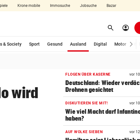
piele
Krone mobile
Immosuche
Jobsuche
Bazar
search
account_circle
Menü aufklappen
Suchen
(ausgewählt)
s & Society
Sport
Gesund
Ausland
Digital
Motor
Wir
len
FLOGEN ÜBER KASERNE
vor 1
Deutschland: Wieder verdäc
o wird
Drohnen gesichtet
DISKUTIEREN SIE MIT!
vor 1
Wie viel Macht darf Infantin
haben?
AUF WOLKE SIEBEN
vor 1