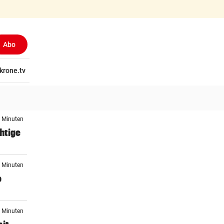
Abo
tschaft
krone.tv
Wissen
Gericht
Kolumnen
Freizeit
Reise
Ti
0 Minuten
htige
0 Minuten
o
2 Minuten