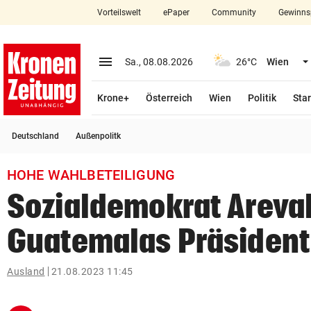
Vorteilswelt
ePaper
Community
Gewinns
close
Schließen
menu
Menü aufklappen
Sa., 08.08.2026
26°C
Wien
Abonnieren
Krone+
Österreich
Wien
Politik
Star
account_circle
arrow_right
Anmelden
Deutschland
Außenpolitk
pin_drop
arrow_right
Bundesland auswäh
Wien
HOHE WAHLBETEILIGUNG
bookmark
Merkliste
Sozialdemokrat Areval
Guatemalas Präsident
Suchbegriff
search
eingeben
Ausland
21.08.2023 11:45