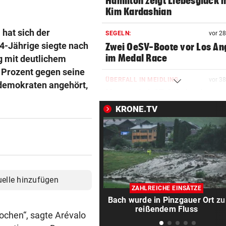
Hamilton zeigt Liebesglück 
Kim Kardashian
hat sich der
SEGELN:
vor 2
4-Jährige siegte nach
Zwei OeSV-Boote vor Los An
im Medal Race
 mit deutlichem
 Prozent gegen seine
ÜBERFALL IN MEIDLING
vor 3
aldemokraten angehört,
Mann stieß 27-Jährige ins
Gebüsch und würgte sie
KRONE.TV
NHL-STAR IN GRAZ:
vor 4
„Ich habe selbst zu einem V
aufgeschaut!“
AUFSTEIGER IM FOKUS
vor 4
uelle hinzufügen
Austria Lustenau jagt gegen
ZAHLREICHE EINSÄTZE
Bundesliga-Rekord
Bach wurde in Pinzgauer Ort zu
reißendem Fluss
ochen“, sagte Arévalo
AUF CHINA-MOTORRAD
vor 4