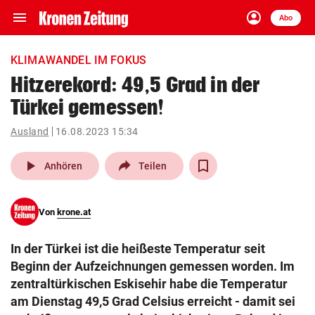
menu
account_circle
Navigation
Anmelden
Abo
close
Schließen
ein-/ausklappen
KLIMAWANDEL IM FOKUS
Abonnieren
Hitzerekord: 49,5 Grad in der
Türkei gemessen!
account_circle
arrow_right
Anmelden
Ausland
16.08.2023 15:34
pin_drop
arrow_right
Bundesland auswäh
Wien
play_arrow
Anhören
Teilen
bookmark
Merkliste
Von
krone.at
Suchbegriff
search
In der Türkei ist die heißeste Temperatur seit
eingeben
Beginn der Aufzeichnungen gemessen worden. Im
zentraltürkischen Eskisehir habe die Temperatur
am Dienstag 49,5 Grad Celsius erreicht - damit sei