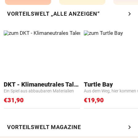
chevron_right
VORTEILSWELT „ALLE ANZEIGEN“
DKT - Klimaneutrales Talent
Turtle Bay
Ein Spiel aus abbaubaren Materialien
Aus dem Weg, hier kommen w
€31,90
€19,90
chevron_right
VORTEILSWELT MAGAZINE