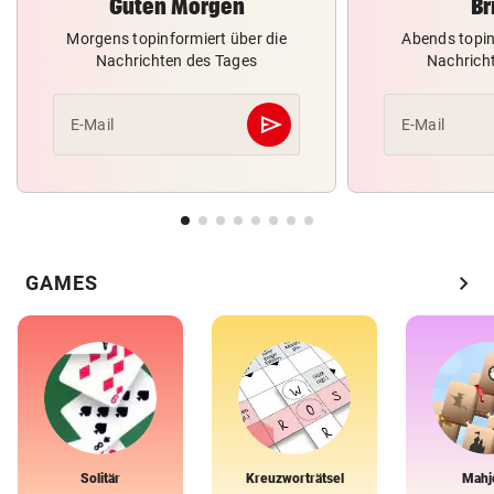
Guten Morgen
Br
Morgens topinformiert über die
Abends topin
Nachrichten des Tages
Nachrich
send
E-Mail
E-Mail
Abschicken
chevron_right
GAMES
Solitär
Kreuzworträtsel
Mahj