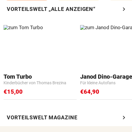
chevron_right
VORTEILSWELT „ALLE ANZEIGEN“
Tom Turbo
Janod Dino-Garag
Kinderbücher von Thomas Brezina
Für kleine Autofans
€15,00
€64,90
chevron_right
VORTEILSWELT MAGAZINE