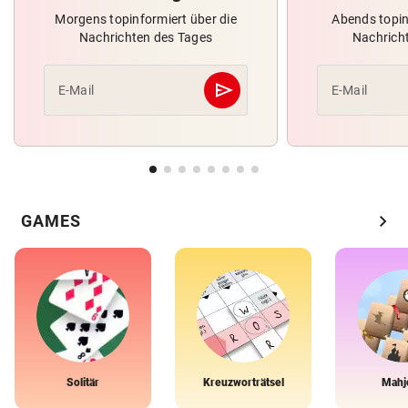
Morgens topinformiert über die
Abends topin
Nachrichten des Tages
Nachrich
send
E-Mail
E-Mail
Abschicken
chevron_right
GAMES
Solitär
Kreuzworträtsel
Mahj