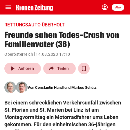
menu
account_circle
Navigation
Anmelden
Abo
close
Schließen
ein-/ausklappen
RETTUNGSAUTO ÜBERHOLT
Abonnieren
Freunde sahen Todes-Crash von
Familienvater (36)
account_circle
arrow_right
Anmelden
Oberösterreich
14.08.2023 17:10
pin_drop
arrow_right
Bundesland auswäh
Wien
play_arrow
Anhören
Teilen
bookmark
Merkliste
Von
Constantin Handl
und
Markus Schütz
Suchbegriff
search
Bei einem schrecklichen Verkehrsunfall zwischen
eingeben
St. Florian und St. Marien bei Linz ist am
Montagvormittag ein Motorradfahrer ums Leben
gekommen. Für den einheimischen 36-jährigen