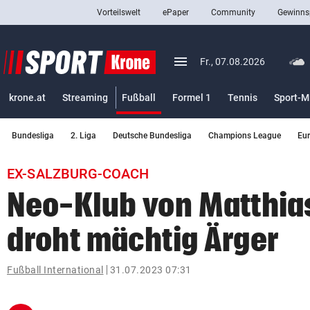
Vorteilswelt
ePaper
Community
Gewinns
close
Schließen
menu
Menü aufklappen
Fr., 07.08.2026
Abonnieren
(ausgewählt)
krone.at
Streaming
Fußball
Formel 1
Tennis
Sport-M
account_circle
arrow_right
Anmelden
Bundesliga
2. Liga
Deutsche Bundesliga
Champions League
Eu
pin_drop
arrow_right
Bundesland auswäh
Wien
EX-SALZBURG-COACH
bookmark
Merkliste
Neo-Klub von Matthias
droht mächtig Ärger
Suchbegriff
search
eingeben
Fußball International
31.07.2023 07:31