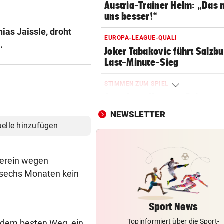
Austria-Trainer Helm: „Das
uns besser!“
ias Jaissle, droht
EUROPA-LEAGUE-QUALI
.
Joker Tabakovic führt Salzbu
Last-Minute-Sieg
STIMMEN ZUM SPIEL
Sportboss Katzer: „Fahren
superhappy nach Hause“
NEWSLETTER
uelle hinzufügen
ORKAN, KEIN STROM & CO
Skurrilitäten in der Red Bull
häufen sich
Verein wegen
t sechs Monaten kein
WASSERSPRINGEN
Knoll bei EM Achter vom Tur
Lotfi auf Rang 12!
Sport News
Topinformiert über die Sport-
f dem besten Weg, ein
SCHON NÄCHSTE SAISON