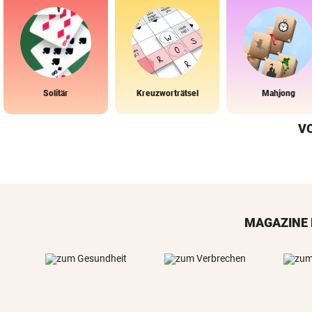
Solitär
Kreuzworträtsel
Mahjong
V
MAGAZINE 