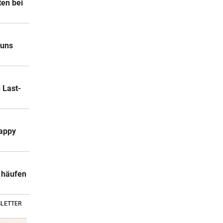
en bei
 uns
 Last-
happy
a häufen
LETTER