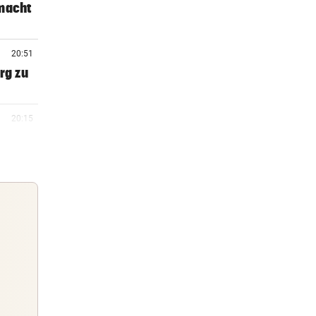
 macht
20:51
rg zu
20:15
20:06
 Arena
19:47
m ++
Guten Morgen
Morgens topinformiert über die
19:46