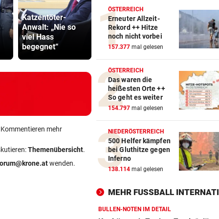
ÖFB-Kicker
ÖSTERREICH
Katzentöter-
Wimmer pa
Erneuter Allzeit-
Anwalt: „Nie so
Bach wurde in
über
Rekord ++ Hitze
viel Hass
Pinzgauer Ort zu
Morddrohu
noch nicht vorbei
begegnet“
reißendem Fluss
aus
157.377
mal gelesen
ÖSTERREICH
Das waren die
heißesten Orte ++
So geht es weiter
154.797
mal gelesen
ein Kommentieren mehr
NIEDERÖSTERREICH
500 Helfer kämpfen
skutieren:
Themenübersicht
.
bei Gluthitze gegen
Inferno
forum@krone.at
wenden.
138.114
mal gelesen
MEHR FUSSBALL INTERNATI
BULLEN-NOTEN IM DETAIL