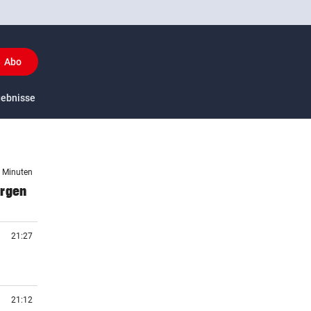
Abo
y
gebnisse
US-Sport
5 Minuten
orgen
21:27
21:12