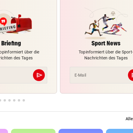
Briefing
Sport News
opinformiert über die
Topinformiert über die Sport
ichten des Tages
Nachrichten des Tages
send
s
E-Mail
Abschicken
Alle