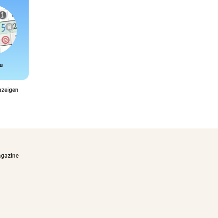
u
Snake
nzeigen
agazine