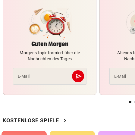
Guten Morgen
Morgens topinformiert über die
Abends t
Nachrichten des Tages
Nachr
send
E-Mail
E-Mail
Abschicken
chevron_right
KOSTENLOSE SPIELE