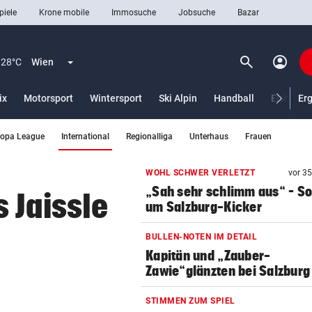
piele
Krone mobile
Immosuche
Jobsuche
Bazar
search
account_circle
Menü aufklappen
Suchen
28°C
Wien
ix
Motorsport
Wintersport
Ski Alpin
Handball
Eishocke
Er
(ausgewählt)
ropa League
International
Regionalliga
Unterhaus
Frauen
len
WOHL SCHWER VERLETZT
vor 3
„Sah sehr schlimm aus“ – S
 Jaissle
um Salzburg-Kicker
BULLEN-NOTEN IM DETAIL
Kapitän und „Zauber-
Zawie“glänzten bei Salzburg
STIMMEN ZUM SPIEL