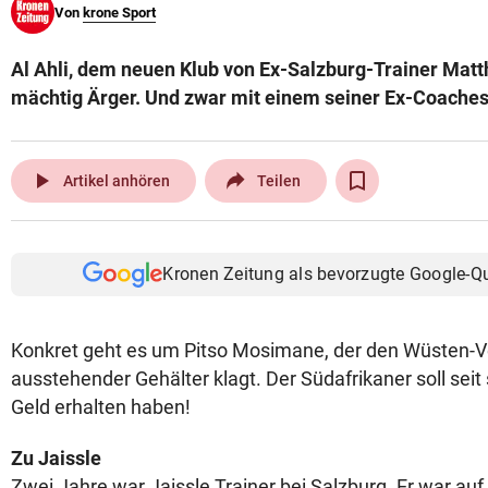
Von
krone Sport
© Krone Multimedia GmbH & Co KG 2026
Muthgasse 2, 1190 Wien
Al Ahli, dem neuen Klub von Ex-Salzburg-Trainer Matth
mächtig Ärger. Und zwar mit einem seiner Ex-Coaches
play_arrow
Artikel anhören
Teilen
Kronen Zeitung als bevorzugte Google-Q
Konkret geht es um Pitso Mosimane, der den Wüsten-
ausstehender Gehälter klagt.
Der Südafrikaner soll sei
Geld erhalten haben!
Zu Jaissle
Zwei Jahre war Jaissle Trainer bei Salzburg. Er war au