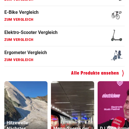
Ergometer Vergleich
ZUM VERGLEICH
Fahrrad Test
ZUM VERGLEICH
Fahrradanhänger Vergleich
ZUM VERGLEICH
Faszienrolle Vergleich
ZUM VERGLEICH
Alle Produkte ansehen
Hoverboard Vergleich
ZUM VERGLEICH
Kinderfahrrad Vergleich
ZUM VERGLEICH
Hitzewelle:
Nächstes
Mega-Sperre der
DJ Toby Rom