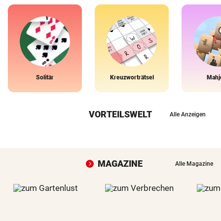
Solitär
Kreuzworträtsel
Mahj
VORTEILSWELT
Alle Anzeigen
MAGAZINE
Alle Magazine