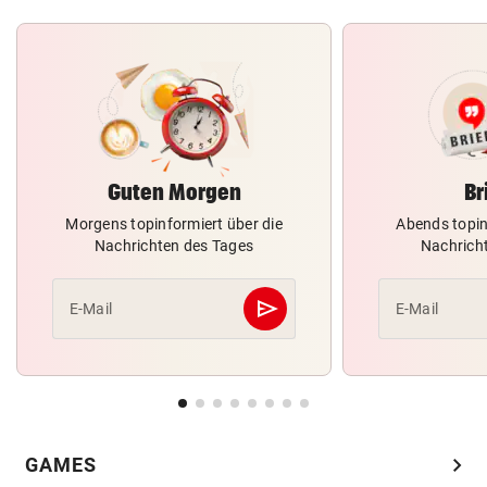
Guten Morgen
Br
Morgens topinformiert über die
Abends topin
Nachrichten des Tages
Nachrich
send
E-Mail
E-Mail
Abschicken
chevron_right
GAMES