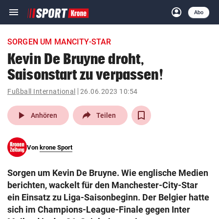
menu
account_circle
Navigation
Anmelden
Abo
close
Schließen
ein-/ausklappen
SORGEN UM MANCITY-STAR
Abonnieren
Kevin De Bruyne droht,
Saisonstart zu verpassen!
account_circle
arrow_right
Anmelden
Fußball International
26.06.2023 10:54
pin_drop
arrow_right
Bundesland auswäh
Wien
play_arrow
Anhören
Teilen
bookmark
Merkliste
Von
krone Sport
Suchbegriff
search
Sorgen um Kevin De Bruyne. Wie englische Medien
eingeben
berichten, wackelt für den Manchester-City-Star
ein Einsatz zu Liga-Saisonbeginn. Der Belgier hatte
sich im Champions-League-Finale gegen Inter