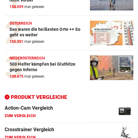
nicht vorbei
158.059
mal gelesen
ÖSTERREICH
Das waren die heißesten Orte ++ So
geht es weiter
155.351
mal gelesen
Action-Cam Vergleich
NIEDERÖSTERREICH
ZUM VERGLEICH
500 Helfer kämpfen bei Gluthitze
gegen Inferno
Crosstrainer Vergleich
138.675
mal gelesen
ZUM VERGLEICH
PRODUKT VERGLEICHE
E-Bike Vergleich
ZUM VERGLEICH
Elektro-Scooter Vergleich
ZUM VERGLEICH