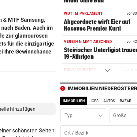
leider ohne Bau
WUT IM PARLAMENT
vor 3
den & MTF Samsung,
Abgeordnete wirft Eier auf
d nach Baden. Auch im
Kosovos Premier Kurti
de zur glamourösen
VEREIN NIMMT ABSCHIED
vor 4
ts für die einzigartige
Steirischer Unterligist traue
bei Ihre Gewinnchance
19-Jährigen
POLIN SCHIMPFT
vor ein
„Einfach kindisch“: Zoff bei 
de France Femmes
IMMOBILIEN NIEDERÖSTERR
RANNTE AUF STRASSE
vor ein
IMMOBILIEN
JOBS
AUTOS
BAZAR
Mädchen in Tirol von Fahrze
uelle hinzufügen
erfasst und verletzt
Typ
DRAMA WEGEN DÜRRE
vor ein
einer schönsten Seiten:
„Wir haben rund 35 Kilogra