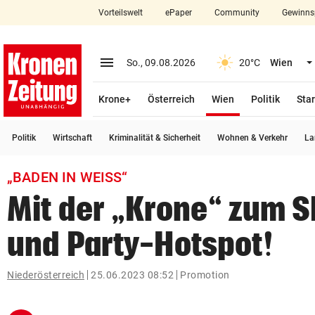
Vorteilswelt
ePaper
Community
Gewinns
close
Schließen
menu
Menü aufklappen
So., 09.08.2026
20°C
Wien
Abonnieren
(ausgewählt)
Krone+
Österreich
Wien
Politik
Star
account_circle
arrow_right
Anmelden
Politik
Wirtschaft
Kriminalität & Sicherheit
Wohnen & Verkehr
La
pin_drop
arrow_right
Bundesland auswäh
Wien
„BADEN IN WEISS“
bookmark
Merkliste
Mit der „Krone“ zum 
und Party-Hotspot!
Suchbegriff
search
eingeben
Niederösterreich
25.06.2023 08:52
Promotion