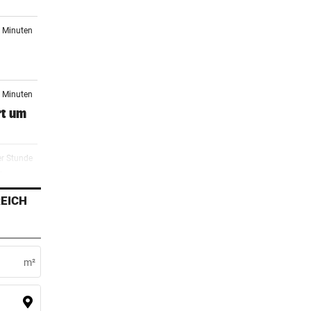
3 Minuten
2 Minuten
rt um
er Stunde
Tour
EICH
er Stunde
ug
m²
er Stunde
mm