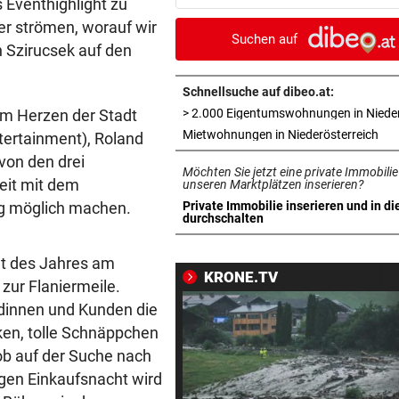
s Eventhighlight zu
tote Fische entsorgt“
r strömen, worauf wir
Suchen auf
n Szirucsek auf den
DIE „KRONE“ FRAGT NACH
vor ein
Banken auf dem Prüfstand: D
statt Filiale?
Schnellsuche auf dibeo.at:
im Herzen der Stadt
SOMMERGEWINNSPIEL 2026
in 
Mietwohnungen in Niederösterreich
tertainment), Roland
3 x 1 Traumurlaub mit Lidl R
von den drei
Möchten Sie jetzt eine private Immobilie
gewinnen!
eit mit dem
unseren Marktplätzen inserieren?
ung möglich machen.
Private Immobilie inserieren und in di
FEUER IN NORDITALIEN
vor ein
in neuem Tab öffnen
durchschalten
Waldbrände eskalieren! Aut
A4 teils gesperrt
nt des Jahres am
KRONE.TV
 zur Flaniermeile.
KEINE SPUR ...
vor 
dinnen und Kunden die
Fake-Hochzeit! Ronaldo hat 
ken, tolle Schnäppchen
getäuscht
 ob auf der Suche nach
gen Einkaufsnacht wird
KINDHEITSERINNERUNGEN
vor 