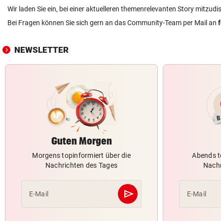
Wir laden Sie ein, bei einer aktuelleren themenrelevanten Story mitzudi
Bei Fragen können Sie sich gern an das Community-Team per Mail an
NEWSLETTER
Guten Morgen
Morgens topinformiert über die
Abends t
Nachrichten des Tages
Nachr
send
E-Mail
E-Mail
Abschicken