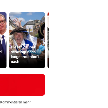
Dieser Zauber
Frau in Wo
d
schwingt noch
Shaboozey:
erschossen
lange traumhaft
Zwischen Country,
Waren es z
nach
Trap und Kopfkino
Täter?
ein Kommentieren mehr