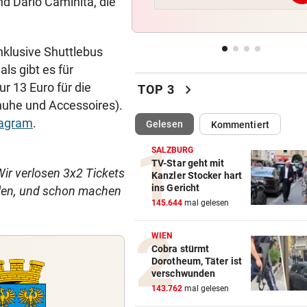
nd Dario Caminita, die
„Diese Menschen dürfen wir 
vergessen“
nklusive Shuttlebus
„HOT GIRL SUMMER“
vor 
als gibt es für
Diese Filme sind perfekt für 
r 13 Euro für die
chevron_right
Mädelsabend
TOP 3
he und Accessoires).
WIEDER VERSCHÄRFUNGEN
vor 
tagram
.
(ausgewählt)
Gelesen
Kommentiert
Minister plant noch strenger
Regeln für E-Scooter
SALZBURG
TV-Star geht mit
Wir verlosen 3x2 Tickets
Kanzler Stocker hart
„FACEBOOK-MORD“
vor 
ins Gericht
llen, und schon machen
Frau in Wohnung erschossen
145.644
mal gelesen
Waren es zwei Täter?
WIEN
Cobra stürmt
Dorotheum, Täter ist
verschwunden
143.762
mal gelesen