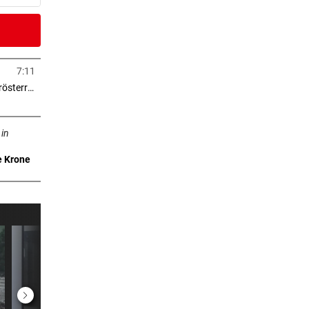
er Stunde
igital
7:11
in neuem Tab öffnen
> 2.000 Eigentumswohnungen in Niederösterreich
neuem Tab öffnen
eisen
 in
e Krone
er Stunde
obahn
2 Stunden
alle
2 Stunden