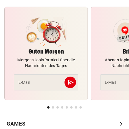
Guten Morgen
Br
Morgens topinformiert über die
Abends topin
Nachrichten des Tages
Nachrich
send
E-Mail
E-Mail
Abschicken
chevron_right
GAMES