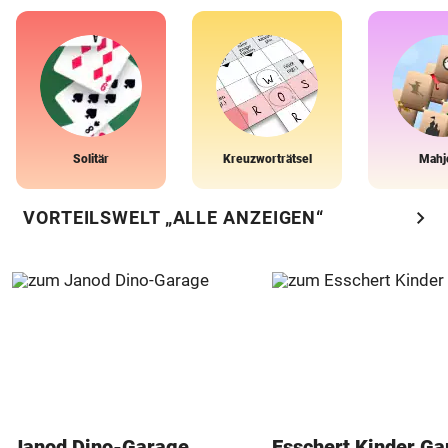
Solitär
Kreuzworträtsel
Mahj
chevron_right
VORTEILSWELT „ALLE ANZEIGEN“
Janod Dino-Garage