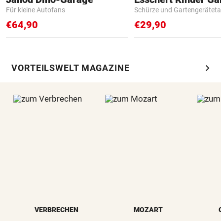
Für kleine Autofans
Schürze und Gartengerätet
€64,90
€29,90
chevron_right
VORTEILSWELT MAGAZINE
VERBRECHEN
MOZART