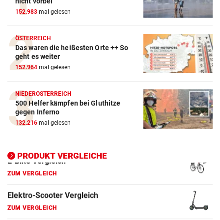
Action-Cam Vergleich
nicht vorbei
152.983
mal gelesen
ZUM VERGLEICH
Crosstrainer Vergleich
ÖSTERREICH
Das waren die heißesten Orte ++ So
ZUM VERGLEICH
geht es weiter
152.964
mal gelesen
E-Bike Vergleich
ZUM VERGLEICH
NIEDERÖSTERREICH
500 Helfer kämpfen bei Gluthitze
Elektro-Scooter Vergleich
gegen Inferno
ZUM VERGLEICH
132.216
mal gelesen
Ergometer Vergleich
ZUM VERGLEICH
PRODUKT VERGLEICHE
Fahrrad Test
ZUM VERGLEICH
Fahrradanhänger Vergleich