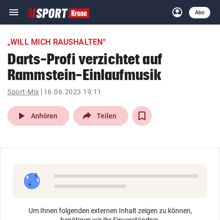
menu
account_circle
Navigation
Anmelden
Abo
close
Schließen
ein-/ausklappen
„WILL MICH RAUSHALTEN“
Abonnieren
Darts-Profi verzichtet auf
Rammstein-Einlaufmusik
account_circle
arrow_right
Anmelden
Sport-Mix
16.06.2023 19:11
pin_drop
arrow_right
Bundesland auswäh
Wien
play_arrow
Anhören
Teilen
bookmark
Merkliste
Suchbegriff
search
eingeben
Um Ihnen folgenden externen Inhalt zeigen zu können,