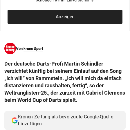
benötigen wir Ihr Einverständnis.
© Krone Multimedia GmbH & Co KG 2026
Muthgasse 2, 1190 Wien
Anzeigen
Von
krone Sport
Der deutsche Darts-Profi Martin Schindler
verzichtet künftig bei seinem Einlauf auf den Song
„Ich will“ von Rammstein. „Ich will mich da einfach
distanzieren und raushalten, fertig“, so der
Weltranglisten-25., der zurzeit mit Gabriel Clemens
beim World Cup of Darts spielt.
Kronen Zeitung als bevorzugte Google-Quelle
hinzufügen