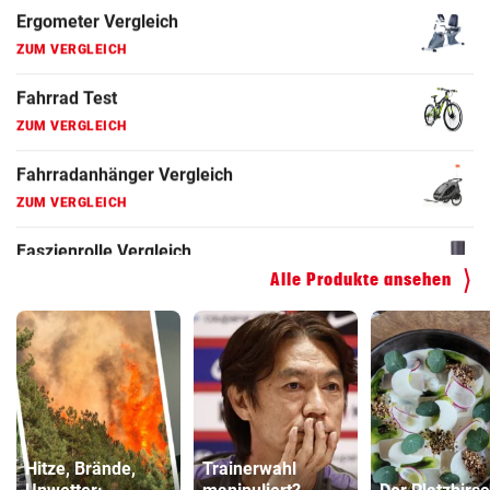
ZUM VERGLEICH
Faszienrolle Vergleich
ZUM VERGLEICH
Hoverboard Vergleich
ZUM VERGLEICH
Kinderfahrrad Vergleich
ZUM VERGLEICH
Alle Produkte ansehen
Hitze, Brände,
Trainerwahl