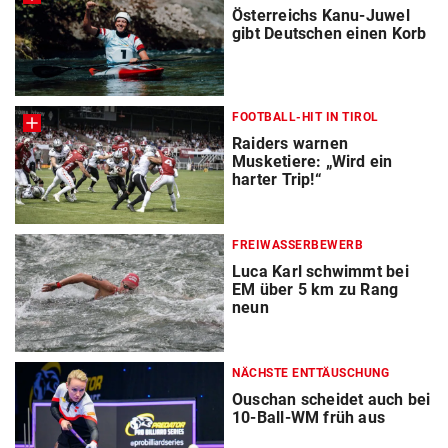
Österreichs Kanu-Juwel
gibt Deutschen einen Korb
FOOTBALL-HIT IN TIROL
Raiders warnen
Musketiere: „Wird ein
harter Trip!“
FREIWASSERBEWERB
Luca Karl schwimmt bei
EM über 5 km zu Rang
neun
NÄCHSTE ENTTÄUSCHUNG
Ouschan scheidet auch bei
10-Ball-WM früh aus