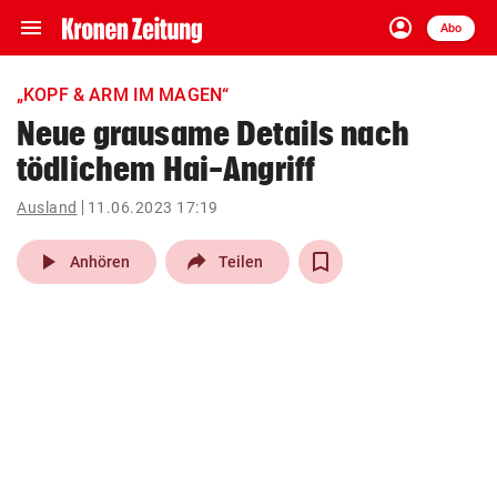
menu
account_circle
Navigation
Anmelden
Abo
close
Schließen
ein-/ausklappen
„KOPF & ARM IM MAGEN“
Abonnieren
Neue grausame Details nach
tödlichem Hai-Angriff
account_circle
arrow_right
Anmelden
Ausland
11.06.2023 17:19
pin_drop
arrow_right
Bundesland auswäh
Wien
play_arrow
Anhören
Teilen
bookmark
Merkliste
Suchbegriff
search
eingeben