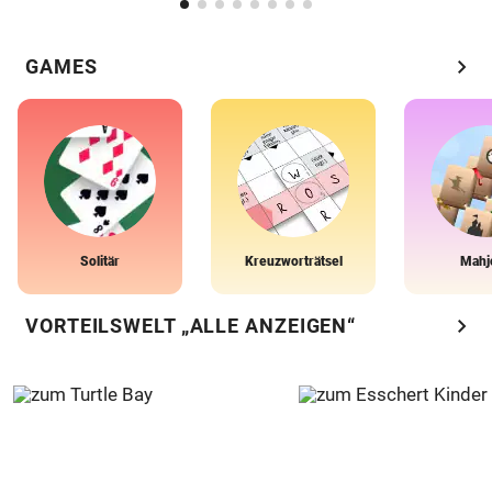
chevron_right
GAMES
Solitär
Kreuzworträtsel
Mahj
chevron_right
VORTEILSWELT „ALLE ANZEIGEN“