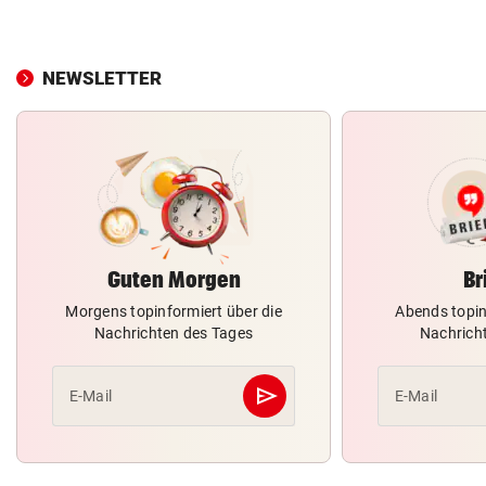
NEWSLETTER
Guten Morgen
Br
Morgens topinformiert über die
Abends topin
Nachrichten des Tages
Nachrich
send
E-Mail
E-Mail
Abschicken