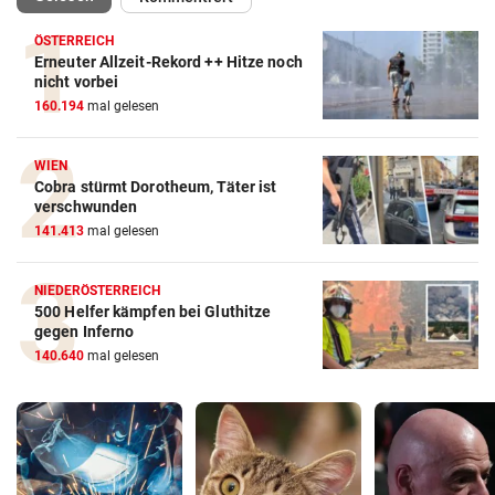
ÖSTERREICH
Erneuter Allzeit-Rekord ++ Hitze noch
nicht vorbei
160.194
mal gelesen
WIEN
Cobra stürmt Dorotheum, Täter ist
verschwunden
141.413
mal gelesen
NIEDERÖSTERREICH
500 Helfer kämpfen bei Gluthitze
gegen Inferno
140.640
mal gelesen