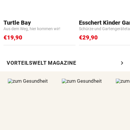
Turtle Bay
Aus dem Weg, hier kommen wir!
Schürze und Gartengerätet
€19,90
€29,90
chevron_right
VORTEILSWELT MAGAZINE