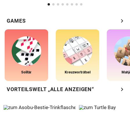
chevron_right
GAMES
Solitär
Kreuzworträtsel
Mahj
chevron_right
VORTEILSWELT „ALLE ANZEIGEN“