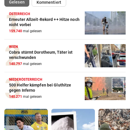
(ausgewählt)
Gelesen
Kommentiert
ÖSTERREICH
Erneuter Allzeit-Rekord ++ Hitze noch
nicht vorbei
159.740
mal gelesen
WIEN
Cobra stürmt Dorotheum, Täter ist
verschwunden
140.797
mal gelesen
NIEDERÖSTERREICH
500 Helfer kämpfen bei Gluthitze
gegen Inferno
140.271
mal gelesen