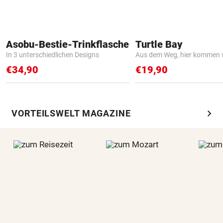
Asobu-Bestie-Trinkflasche
Turtle Bay
In 3 unterschiedlichen Designs
Aus dem Weg, hier kommen w
€34,90
€19,90
chevron_right
VORTEILSWELT MAGAZINE