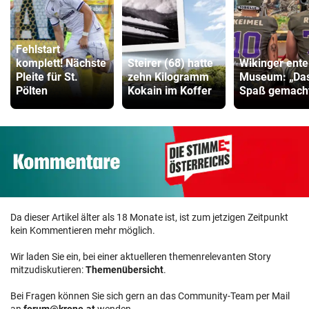
Fehlstart
komplett! Nächste
Steirer (68) hatte
Wikinger ente
Pleite für St.
zehn Kilogramm
Museum: „Das
Pölten
Kokain im Koffer
Spaß gemacht
Da dieser Artikel älter als 18 Monate ist, ist zum jetzigen Zeitpunkt
kein Kommentieren mehr möglich.
Wir laden Sie ein, bei einer aktuelleren themenrelevanten Story
mitzudiskutieren:
Themenübersicht
.
Bei Fragen können Sie sich gern an das Community-Team per Mail
an
forum@krone.at
wenden.