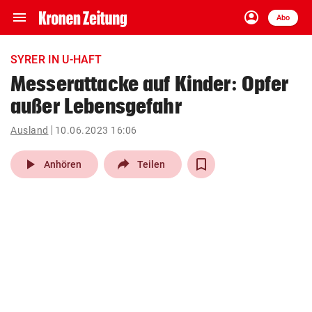
menu
account_circle
Navigation
Anmelden
Abo
close
Schließen
ein-/ausklappen
SYRER IN U-HAFT
Abonnieren
Messerattacke auf Kinder: Opfer
außer Lebensgefahr
account_circle
arrow_right
Anmelden
Ausland
10.06.2023 16:06
pin_drop
arrow_right
Bundesland auswäh
Wien
play_arrow
Anhören
Teilen
bookmark
Merkliste
Suchbegriff
search
eingeben