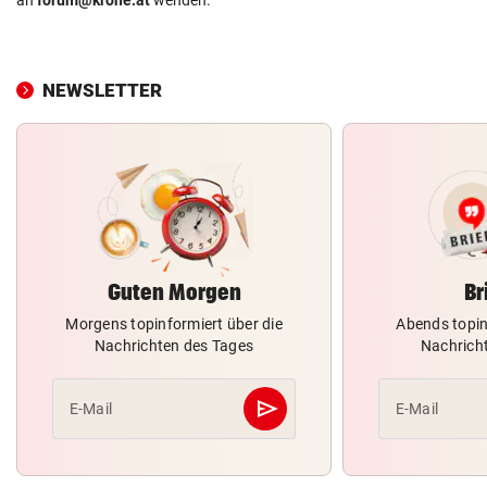
NEWSLETTER
Guten Morgen
Br
Morgens topinformiert über die
Abends topin
Nachrichten des Tages
Nachrich
send
E-Mail
E-Mail
Abschicken