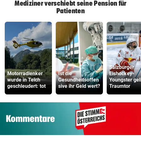
Mediziner verschiebt seine Pension für
Patienten
Salzburger
Motorradlenker
Ist die
Eishockey-
wurde in Teich
Gesundheitsoffen
Youngster gel
geschleudert: tot
sive ihr Geld wert?
Traumtor