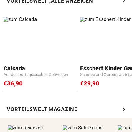
chevron_right
VORTEILSWELT „ALLE ANZEIGEN“
Calcada
Auf den portugiesischen Gehwegen
Schürze und Gartengerätet
€36,90
€29,90
chevron_right
VORTEILSWELT MAGAZINE