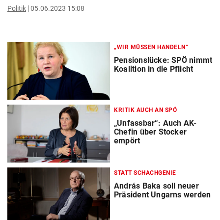
Politik
05.06.2023 15:08
„WIR MÜSSEN HANDELN“
Pensionslücke: SPÖ nimmt
Koalition in die Pflicht
KRITIK AUCH AN SPÖ
„Unfassbar“: Auch AK-
Chefin über Stocker
empört
STATT SCHACHGENIE
András Baka soll neuer
Präsident Ungarns werden