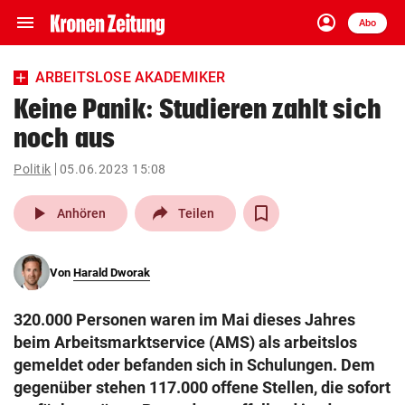
menu
account_circle
Navigation
Anmelden
Abo
close
Schließen
ein-/ausklappen
ARBEITSLOSE AKADEMIKER
Abonnieren
Keine Panik: Studieren zahlt sich
noch aus
account_circle
arrow_right
Anmelden
Politik
05.06.2023 15:08
pin_drop
arrow_right
Bundesland auswäh
Wien
play_arrow
Anhören
Teilen
bookmark
Merkliste
Von
Harald Dworak
Suchbegriff
search
320.000 Personen waren im Mai dieses Jahres
eingeben
beim Arbeitsmarktservice (AMS) als arbeitslos
gemeldet oder befanden sich in Schulungen. Dem
gegenüber stehen 117.000 offene Stellen, die sofort