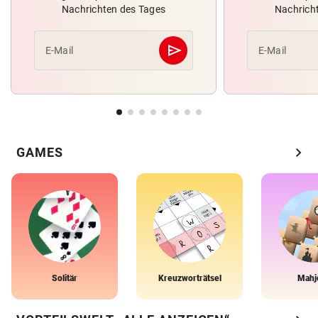
Nachrichten des Tages
Nachrich
send
E-Mail
E-Mail
Abschicken
chevron_right
GAMES
Solitär
Kreuzworträtsel
Mahj