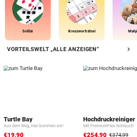
Solitär
Kreuzworträtsel
Mahj
chevron_right
VORTEILSWELT „ALLE ANZEIGEN“
Turtle Bay
Hochdruckreiniger 
Aus dem Weg, hier kommen wir!
Mit PremiumFlex-Schlauch
€19,90
€254,90
€374,99