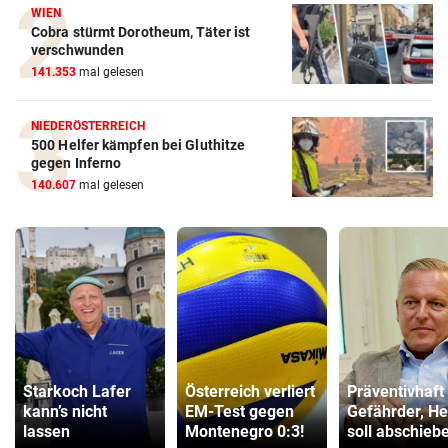
WIEN
Cobra stürmt Dorotheum, Täter ist
verschwunden
141.353
mal gelesen
NIEDERÖSTERREICH
500 Helfer kämpfen bei Gluthitze
gegen Inferno
140.607
mal gelesen
Starkoch Lafer
Österreich verliert
Präventivhaft 
kann’s nicht
EM-Test gegen
Gefährder, He
lassen
Montenegro 0:3!
soll abschieb