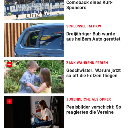
Comeback eines Kult-
Sponsors
SCHLÜSSEL IM PKW
Dreijähriger Bub wurde
aus heißem Auto gerettet
ZANK WÄHREND FERIEN
Geschwister: Warum jetzt
so oft die Fetzen fliegen
JUGENDLICHE ALS OPFER
Penisbilder verschickt: So
reagierten die Vereine