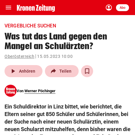
menu
account_circle
Navigation
Anmelden
Abo
close
Schließen
ein-/ausklappen
VERGEBLICHE SUCHEN
Abonnieren
Was tut das Land gegen den
Mangel an Schulärzten?
account_circle
arrow_right
Anmelden
Oberösterreich
15.05.2023 10:00
pin_drop
arrow_right
Bundesland auswäh
Wien
play_arrow
Anhören
Teilen
bookmark
Merkliste
Von
Werner Pöchinger
Suchbegriff
search
Ein Schuldirektor in Linz bittet, wie berichtet, die
eingeben
Eltern seiner gut 850 Schüler und Schülerinnen, bei
der Suche nach einer neuen Schulärztin, einem
neuen Schularzt mitzuhelfen, denn bisher waren die