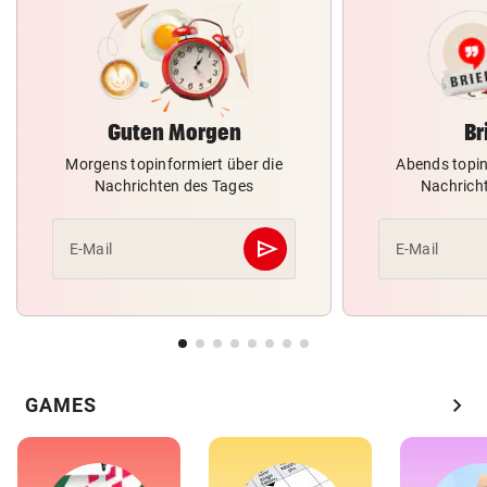
Guten Morgen
Br
Morgens topinformiert über die
Abends topin
Nachrichten des Tages
Nachrich
send
E-Mail
E-Mail
Abschicken
chevron_right
GAMES