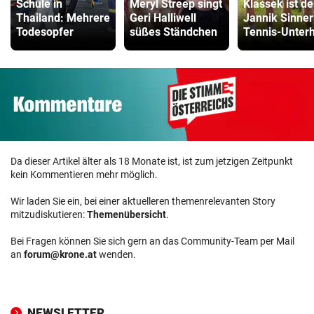
Schule in
Meryl Streep singt
Klassek ist de
Thailand: Mehrere
Geri Halliwell
Jannik Sinner
Todesopfer
süßes Ständchen
Tennis-Unter
Da dieser Artikel älter als 18 Monate ist, ist zum jetzigen Zeitpunkt
kein Kommentieren mehr möglich.
Wir laden Sie ein, bei einer aktuelleren themenrelevanten Story
mitzudiskutieren:
Themenübersicht
.
Bei Fragen können Sie sich gern an das Community-Team per Mail
an
forum@krone.at
wenden.
NEWSLETTER