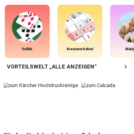
Solitär
Kreuzworträtsel
Mahj
chevron_right
VORTEILSWELT „ALLE ANZEIGEN“