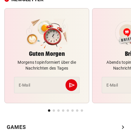
Guten Morgen
Br
Morgens topinformiert über die
Abends topin
Nachrichten des Tages
Nachrich
send
E-Mail
E-Mail
Abschicken
chevron_right
GAMES