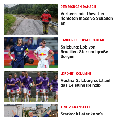
DER MORGEN DANACH
Verheerende Unwetter
richteten massive Schäden
an
LANGER EUROPACUPABEND
Salzburg: Lob von
Brasilien-Star und große
Sorgen
„KRONE“-KOLUMNE
Austria Salzburg setzt auf
das Leistungsprinzip
TROTZ KRANKHEIT
Starkoch Lafer kann’s