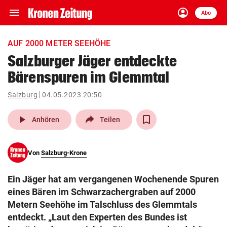
menu
account_circle
Navigation
Anmelden
Abo
close
Schließen
ein-/ausklappen
AUF 2000 METER SEEHÖHE
Abonnieren
Salzburger Jäger entdeckte
Bärenspuren im Glemmtal
account_circle
arrow_right
Anmelden
Salzburg
04.05.2023 20:50
pin_drop
arrow_right
Bundesland auswäh
Wien
play_arrow
Anhören
Teilen
bookmark
Merkliste
Von
Salzburg-Krone
Suchbegriff
search
Ein Jäger hat am vergangenen Wochenende Spuren
eingeben
eines Bären im Schwarzachergraben auf 2000
Metern Seehöhe im Talschluss des Glemmtals
entdeckt. „Laut den Experten des Bundes ist