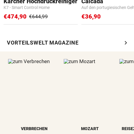
Kärcher Hochdruckreiniger
Calcada
K7 - Smart Control Home
Auf den portugiesischen G
€474,90
€36,90
€644,99
chevron_right
VORTEILSWELT MAGAZINE
VERBRECHEN
MOZART
REISE