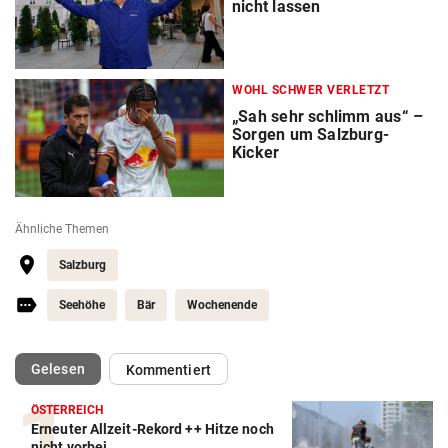
nicht lassen
WOHL SCHWER VERLETZT
„Sah sehr schlimm aus“ –
Sorgen um Salzburg-
Kicker
Ähnliche Themen
Salzburg
Seehöhe
Bär
Wochenende
(ausgewählt)
Gelesen
Kommentiert
ÖSTERREICH
Erneuter Allzeit-Rekord ++ Hitze noch
nicht vorbei