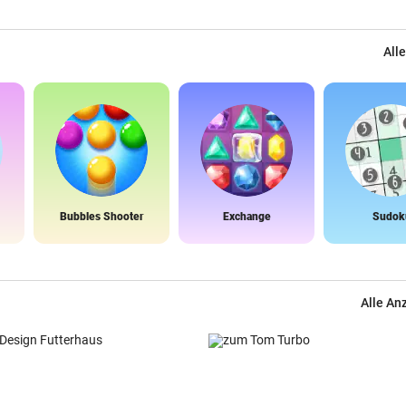
Alle
Bubbles Shooter
Exchange
Sudok
Alle An