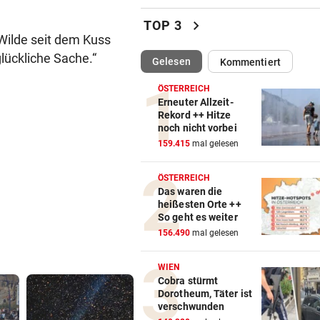
Aussagen von Thaler sorgen
chevron_right
TOP 3
Gericht für Staunen
 Wilde seit dem Kuss
nglückliche Sache.“
(ausgewählt)
Gelesen
Kommentiert
BEQUEM NACH VENEDIG?
vor ein
ÖBB-Odyssee: „Haben uns 
ÖSTERREICH
sterben lassen“
Erneuter Allzeit-
Rekord ++ Hitze
noch nicht vorbei
VERHEERENDE UNWETTER
vor ein
159.415
mal gelesen
Der Tag danach: „Es sieht au
am Schlachtfeld“
ÖSTERREICH
Das waren die
OBJEKTIVE BEWERTUNGEN?
vor ein
heißesten Orte ++
Polit-Streit um Millionen Eur
So geht es weiter
der Landeskassa
156.490
mal gelesen
AUSTRIA WIEN
vor ein
WIEN
Mutiges Hollywood wird zur
Cobra stürmt
Dorotheum, Täter ist
violetten Realität
verschwunden