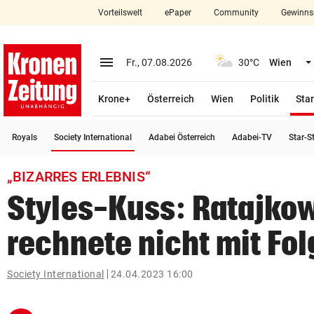
Vorteilswelt
ePaper
Community
Gewinns
close
Schließen
menu
Menü aufklappen
Fr., 07.08.2026
30°C
Wien
Abonnieren
Krone+
Österreich
Wien
Politik
Star
account_circle
arrow_right
Anmelden
(ausgewählt)
Royals
Society International
Adabei Österreich
Adabei-TV
Star-S
pin_drop
arrow_right
Bundesland auswäh
Wien
„BIZARRES ERLEBNIS“
bookmark
Merkliste
Styles-Kuss: Ratajko
rechnete nicht mit Fo
Suchbegriff
search
eingeben
Society International
24.04.2023 16:00