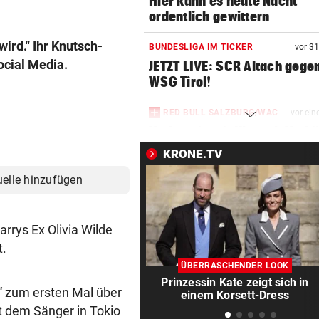
Hier kann es heute Nacht
ordentlich gewittern
wird.“ Ihr Knutsch-
BUNDESLIGA IM TICKER
vor 3
ocial Media.
JETZT LIVE: SCR Altach gege
WSG Tirol!
RED BULL SALZBURG/WAC
vor ein
Verhounig mit Klausel, Verhä
am Prüfstand
KRONE.TV
uelle hinzufügen
VARIABLE OFFENSIVE
vor ein
Rapids System? „Lassen de
Jungs alle Freiheiten!“
arrys Ex Olivia Wilde
SZENE SETZT SICH FEST
vor ein
t.
Drogenhandel explodiert im
ÜBERRASCHENDER LOOK
Wiener Bezirk Mariahilf
Prinzessin Kate zeigt sich in
“ zum ersten Mal über
einem Korsett-Dress
t dem Sänger in Tokio
KEIN ANTI-IRAN-PAKT
vor ein