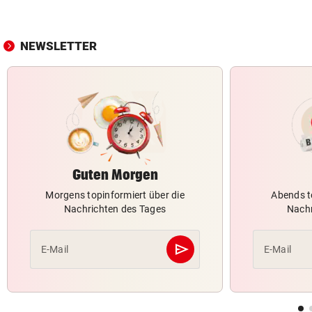
NEWSLETTER
Guten Morgen
Morgens topinformiert über die
Abends t
Nachrichten des Tages
Nachr
send
E-Mail
E-Mail
Abschicken