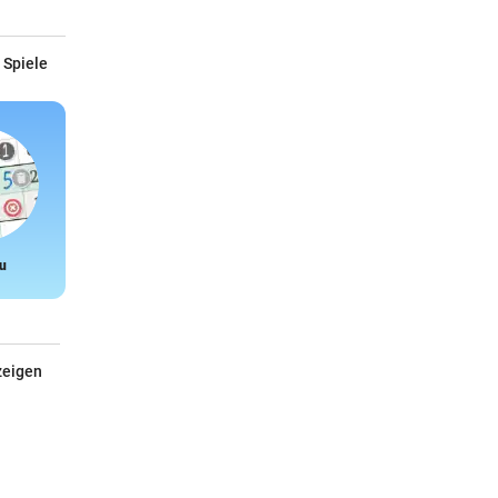
 Spiele
u
Snake
zeigen