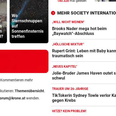
140.328
mal gelesen
SCHONUNG ANGESAGT
vor ein
Operation bei ÖSV-Skistar
MEHR SOCIETY INTERNATI
erfolgreich verlaufen!
Wo
Sternschnuppen
Steirische ÖVP-
„WILL NICHT WEINEN“
s
auf
Chefin kritisiert
ÖBB-Odyss
VOR FOOTBALL-MATCH
vor 
Brooks Nader mega hot beim
en
Sonnenfinsternis
den
„Haben un
Wikinger entern Museum: „
„Baywatch“-Abschluss
0?
treffen
Bundeskanzler
sterben las
hat Spaß gemacht!“
„HÖLLISCHE MIXTUR“
31 GRAD IN ITALIEN
vor 
Rupert Grint: Leben mit Baby kan
traumatisch sein
Mittelmeer erreicht immer w
neue Höchstwerte
„NEUES KAPITEL“
Jolie-Bruder James Haven outet s
schwul
ein Kommentieren mehr
TRAUER UM 26-JÄHRIGE
skutieren:
Themenübersicht
.
TikTokerin Sydney Towle verlor 
forum@krone.at
wenden.
gegen Krebs
HITZE? KEIN PROBLEM!