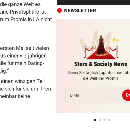
Diese drei Länder schlossen
s die ganze Welt es
Militär-Bündnis
NEWSLETTER
ine Privatsphäre ist
arum Promis in LA nicht
TOUR DE FRANCE – DAMEN
vor ein
Polin Niewiadoma triumphie
Mont Ventoux
ersten Mal seit vielen
BIS ZU 10.000 EURO
vor ein
us einer vierjährigen
Diese Fehler kosten im Urlau
lle für mein Dating-
Vermögen
Stars & Society News
ig.“
Seien Sie täglich topinformiert üb
VIERER-TURNIER STARTET
vor ein
die Welt der Promis
 einen winzigen Teil
Austria und SKN hoffen auf E
e sich für sie um ihren
ins CL-Playoff
se
E-Mail
heinbar keine
PERSONALMANGEL
vor ein
Vorarlbergs Polizei braucht j
Hilfe von außen
WK-LEITER RAUSGEWORFEN
vor ein