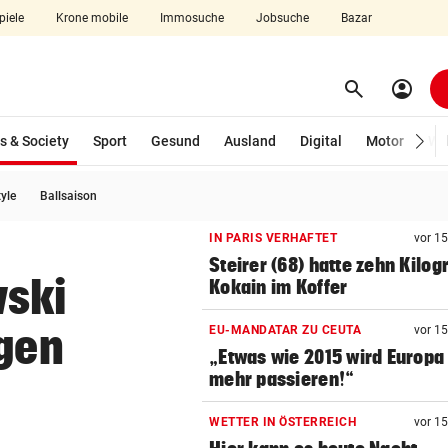
piele
Krone mobile
Immosuche
Jobsuche
Bazar
search
account_circle
Menü aufklappen
Suchen
(ausgewählt)
s & Society
Sport
Gesund
Ausland
Digital
Motor
Wir
tyle
Ballsaison
len
IN PARIS VERHAFTET
vor 1
Steirer (68) hatte zehn Kilo
wski
Kokain im Koffer
lgen
EU-MANDATAR ZU CEUTA
vor 1
„Etwas wie 2015 wird Europa
mehr passieren!“
WETTER IN ÖSTERREICH
vor 1