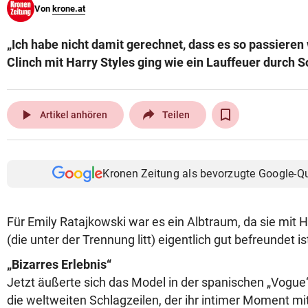
Von
krone.at
© Krone Multimedia GmbH & Co KG 2026
Muthgasse 2, 1190 Wien
„Ich habe nicht damit gerechnet, dass es so passieren 
Clinch mit Harry Styles ging wie ein Lauffeuer durch S
play_arrow
Artikel anhören
Teilen
Kronen Zeitung als bevorzugte Google-Q
Für Emily Ratajkowski war es ein Albtraum, da sie mit H
(die unter der Trennung litt) eigentlich gut befreundet is
„Bizarres Erlebnis“
Jetzt äußerte sich das Model in der spanischen „Vogue
die weltweiten Schlagzeilen, der ihr intimer Moment mi