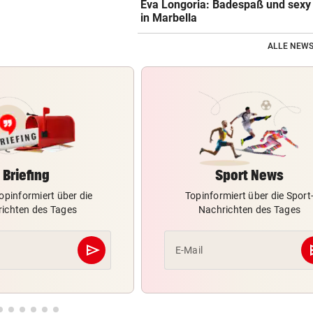
Eva Longoria: Badespaß und sexy
in Marbella
ALLE NEWS
Briefing
Sport News
opinformiert über die
Topinformiert über die Sport
ichten des Tages
Nachrichten des Tages
send
s
E-Mail
Abschicken