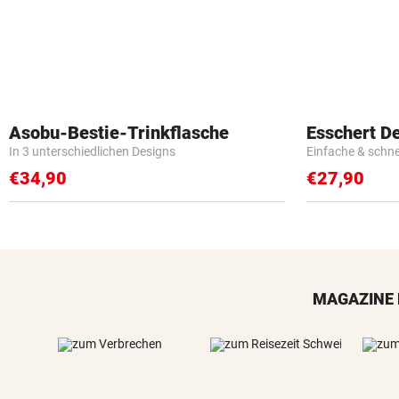
Asobu-Bestie-Trinkflasche
Esschert D
In 3 unterschiedlichen Designs
Einfache & schn
€34,90
€27,90
MAGAZINE 