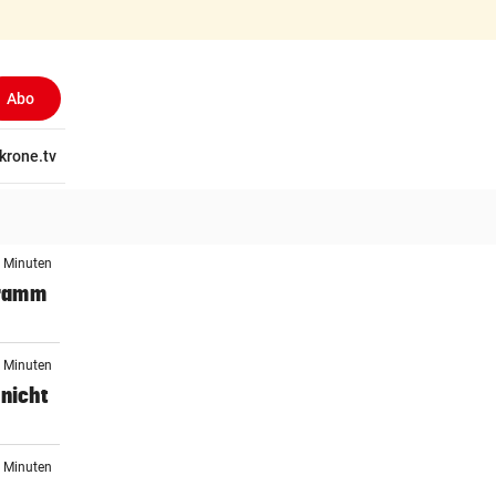
Abo
tschaft
krone.tv
Wissen
Gericht
Kolumnen
Freizeit
Reise
Ti
5 Minuten
gramm
5 Minuten
 nicht
5 Minuten