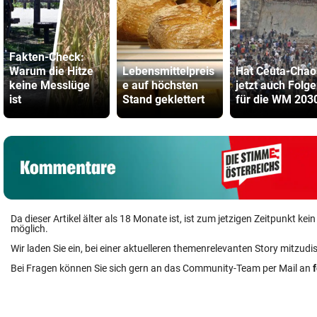
Fakten-Check:
Warum die Hitze
Lebensmittelpreis
Hat Ceuta-Chao
keine Messlüge
e auf höchsten
jetzt auch Folg
ist
Stand geklettert
für die WM 203
Da dieser Artikel älter als 18 Monate ist, ist zum jetzigen Zeitpunkt k
möglich.
Wir laden Sie ein, bei einer aktuelleren themenrelevanten Story mitzudi
Bei Fragen können Sie sich gern an das Community-Team per Mail an