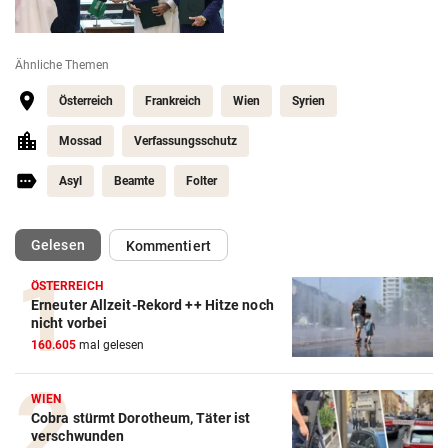
Ähnliche Themen
Österreich
Frankreich
Wien
Syrien
Mossad
Verfassungsschutz
Asyl
Beamte
Folter
(ausgewählt)
Gelesen
Kommentiert
ÖSTERREICH
Erneuter Allzeit-Rekord ++ Hitze noch
nicht vorbei
160.605
mal gelesen
WIEN
Cobra stürmt Dorotheum, Täter ist
verschwunden