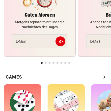
Guten Morgen
Br
Morgens topinformiert über die
Abends topin
Nachrichten des Tages
Nachrich
send
E-Mail
E-Mail
Abschicken
chevron_right
GAMES