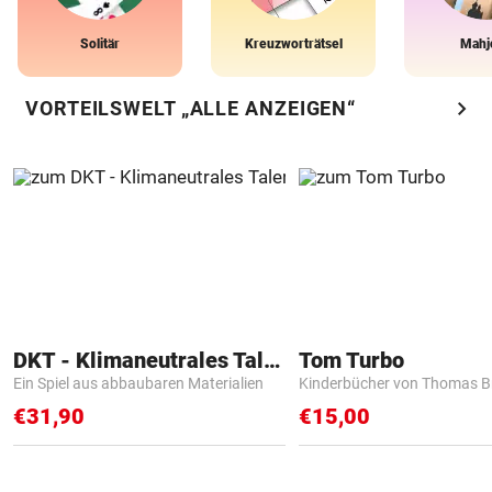
Solitär
Kreuzworträtsel
Mahj
chevron_right
VORTEILSWELT „ALLE ANZEIGEN“
DKT - Klimaneutrales Talent
Tom Turbo
Ein Spiel aus abbaubaren Materialien
Kinderbücher von Thomas B
€31,90
€15,00