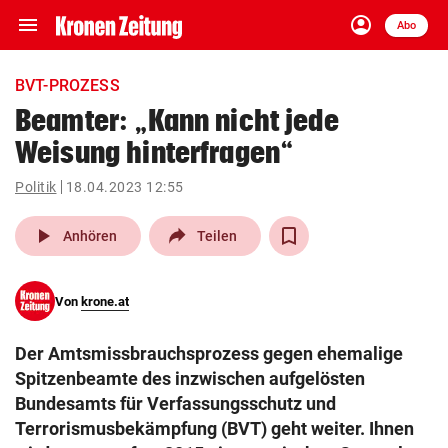
menu
account_circle
Navigation
Anmelden
Abo
close
Schließen
ein-/ausklappen
BVT-PROZESS
Abonnieren
Beamter: „Kann nicht jede
Weisung hinterfragen“
account_circle
arrow_right
Anmelden
Politik
18.04.2023 12:55
pin_drop
arrow_right
Bundesland auswäh
Wien
play_arrow
Anhören
Teilen
bookmark
Merkliste
Von
krone.at
Suchbegriff
search
Der Amtsmissbrauchsprozess gegen ehemalige
eingeben
Spitzenbeamte des inzwischen aufgelösten
Bundesamts für Verfassungsschutz und
Terrorismusbekämpfung (BVT) geht weiter. Ihnen