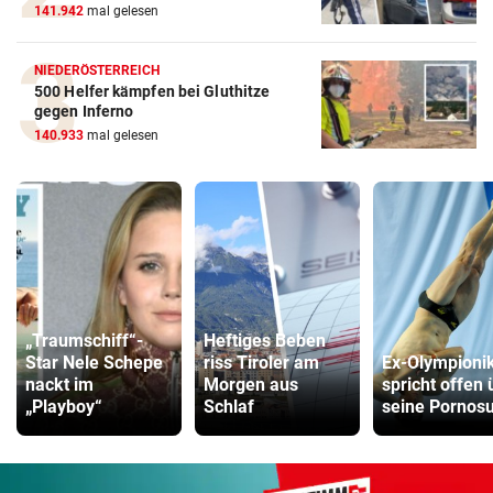
141.942
mal gelesen
NIEDERÖSTERREICH
500 Helfer kämpfen bei Gluthitze
gegen Inferno
140.933
mal gelesen
„Traumschiff“-
Heftiges Beben
Star Nele Schepe
riss Tiroler am
Ex-Olympioni
nackt im
Morgen aus
spricht offen 
„Playboy“
Schlaf
seine Pornos