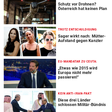
Schutz vor Drohnen?
Österreich hat keinen Plan
TROTZ ENTSCHULDIGUNG
Sager wirkt nach: Mütter-
Aufstand gegen Kanzler
EU-MANDATAR ZU CEUTA:
„Etwas wie 2015 wird
Europa nicht mehr
passieren!“
KEIN ANTI-IRAN-PAKT
Diese drei Länder
schlossen Militär-Bündnis