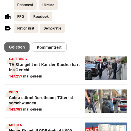
Parlament
Ukraine
FPÖ
Facebook
Nationalrat
Demokratie
(ausgewählt)
Gelesen
Kommentiert
SALZBURG
TV-Star geht mit Kanzler Stocker hart
ins Gericht
147.259
mal gelesen
WIEN
Cobra stürmt Dorotheum, Täter ist
verschwunden
143.983
mal gelesen
MEDIEN
Neuer Skandal! ORF dreht 64.000