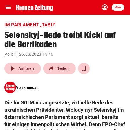
menu
account_circle
Navigation
Anmelden
Abo
close
Schließen
ein-/ausklappen
IM PARLAMENT „TABU“
Abonnieren
Selenskyj-Rede treibt Kickl auf
die Barrikaden
account_circle
arrow_right
Anmelden
Politik
26.03.2023 15:46
pin_drop
arrow_right
Bundesland auswäh
Wien
play_arrow
Anhören
Teilen
bookmark
Merkliste
Von
krone.at
Suchbegriff
search
Die für 30. März angesetzte, virtuelle Rede des
eingeben
ukrainischen Präsidenten Wolodymyr Selenskyj im
österreichischen Parlament sorgt aktuell bereits
für einigen innenpolitischen Wirbel. Denn FPÖ-Chef