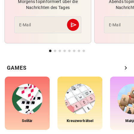
Morgens topinformiert über die
Abends topin
Nachrichten des Tages
Nachrich
send
E-Mail
E-Mail
Abschicken
chevron_right
GAMES
Solitär
Kreuzworträtsel
Mahj