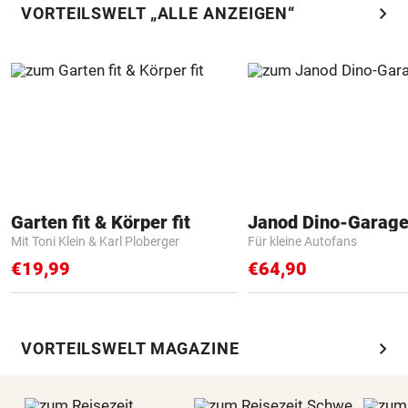
chevron_right
VORTEILSWELT „ALLE ANZEIGEN“
Garten fit & Körper fit
Janod Dino-Garag
Mit Toni Klein & Karl Ploberger
Für kleine Autofans
€19,99
€64,90
chevron_right
VORTEILSWELT MAGAZINE