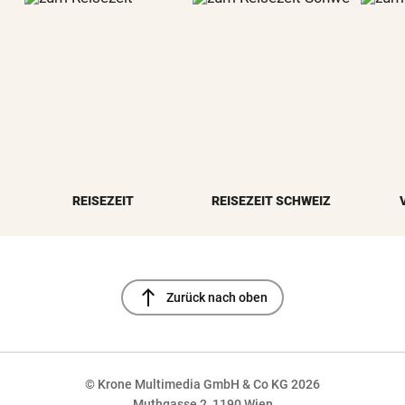
REISEZEIT
REISEZEIT SCHWEIZ
north
Zurück nach oben
© Krone Multimedia GmbH & Co KG 2026
Muthgasse 2, 1190 Wien