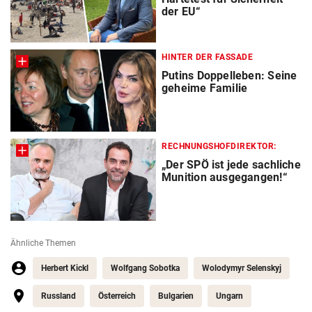
der EU“
HINTER DER FASSADE
Putins Doppelleben: Seine
geheime Familie
RECHNUNGSHOFDIREKTOR:
„Der SPÖ ist jede sachliche
Munition ausgegangen!“
Ähnliche Themen
Herbert Kickl
Wolfgang Sobotka
Wolodymyr Selenskyj
Russland
Österreich
Bulgarien
Ungarn