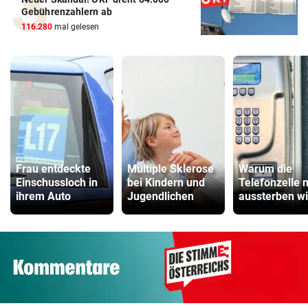
Gebührenzahlern ab
116.280
mal gelesen
Frau entdeckte
Multiple Sklerose
Warum die
Einschussloch in
bei Kindern und
Telefonzelle n
ihrem Auto
Jugendlichen
aussterben wi