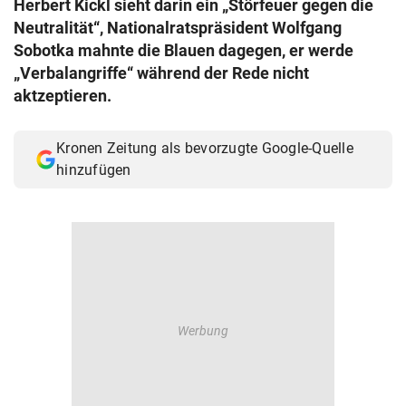
Herbert Kickl sieht darin ein „Störfeuer gegen die
© Krone Multimedia GmbH & Co KG 2026
Neutralität“, Nationalratspräsident Wolfgang
Muthgasse 2, 1190 Wien
Sobotka mahnte die Blauen dagegen, er werde
„Verbalangriffe“ während der Rede nicht
aktzeptieren.
Kronen Zeitung als bevorzugte Google-Quelle
hinzufügen