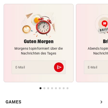
Guten Morgen
Br
Morgens topinformiert über die
Abends topin
Nachrichten des Tages
Nachrich
send
E-Mail
E-Mail
Abschicken
chevron_right
GAMES