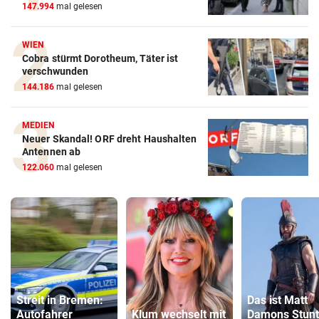
147.994
mal gelesen
WIEN
Cobra stürmt Dorotheum, Täter ist
verschwunden
144.186
mal gelesen
MEDIEN
Neuer Skandal! ORF dreht Haushalten
Antennen ab
122.060
mal gelesen
Streit in Bremen:
Das ist Matt
Autofahrer
Klum wechselt mit
Damons Stunt