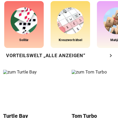
Solitär
Kreuzworträtsel
Mahj
chevron_right
VORTEILSWELT „ALLE ANZEIGEN“
Turtle Bay
Tom Turbo