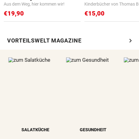
Aus dem Weg, hier kommen wir!
Kinderbücher von Thomas B
€19,90
€15,00
chevron_right
VORTEILSWELT MAGAZINE
SALATKÜCHE
GESUNDHEIT