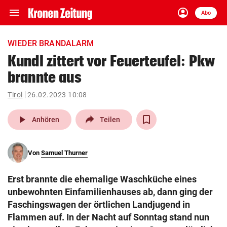
menu
account_circle
Navigation
Anmelden
Abo
close
Schließen
ein-/ausklappen
WIEDER BRANDALARM
Abonnieren
Kundl zittert vor Feuerteufel: Pkw
brannte aus
account_circle
arrow_right
Anmelden
Tirol
26.02.2023 10:08
pin_drop
arrow_right
Bundesland auswäh
Wien
play_arrow
Anhören
Teilen
bookmark
Merkliste
Von
Samuel Thurner
Suchbegriff
search
Erst brannte die ehemalige Waschküche eines
eingeben
unbewohnten Einfamilienhauses ab, dann ging der
Faschingswagen der örtlichen Landjugend in
Flammen auf. In der Nacht auf Sonntag stand nun