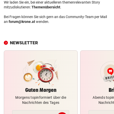
Wir laden Sie ein, bei einer aktuelleren themenrelevanten Story
mitzudiskutieren:
Themenübersicht
.
Bei Fragen können Sie sich gern an das Community-Team per Mail
an
forum@krone.at
wenden.
NEWSLETTER
Guten Morgen
Br
Morgens topinformiert über die
Abends topin
Nachrichten des Tages
Nachrich