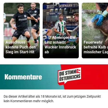
3:0! Absteiger BW
Ausschluss
Linz schießt
Feuerwehr
kostete Puch den
Wacker Innsbruck
befreite Kalb
Sieg im Start-Hit
ab
misslicher La
Da dieser Artikel älter als 18 Monate ist, ist zum jetzigen Zeitpunkt
kein Kommentieren mehr möglich.