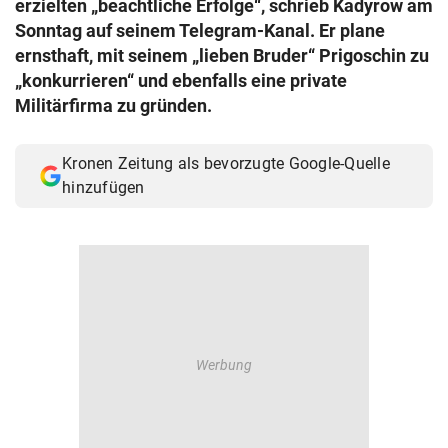
erzielten „beachtliche Erfolge“, schrieb Kadyrow am
© Krone Multimedia GmbH & Co KG 2026
Sonntag auf seinem Telegram-Kanal. Er plane
Muthgasse 2, 1190 Wien
ernsthaft, mit seinem „lieben Bruder“ Prigoschin zu
„konkurrieren“ und ebenfalls eine private
Militärfirma zu gründen.
Kronen Zeitung als bevorzugte Google-Quelle
hinzufügen