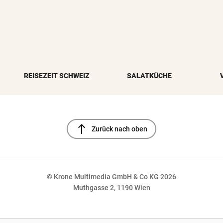
REISEZEIT SCHWEIZ
SALATKÜCHE
north
Zurück nach oben
© Krone Multimedia GmbH & Co KG 2026
Muthgasse 2, 1190 Wien
NaN%