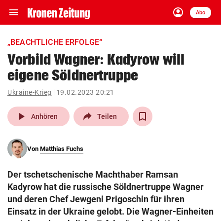
menu
account_circle
Navigation
Anmelden
Abo
close
Schließen
ein-/ausklappen
„BEACHTLICHE ERFOLGE“
Abonnieren
Vorbild Wagner: Kadyrow will
eigene Söldnertruppe
account_circle
arrow_right
Anmelden
Ukraine-Krieg
19.02.2023 20:21
pin_drop
arrow_right
Bundesland auswäh
Wien
play_arrow
Anhören
Teilen
bookmark
Merkliste
Von
Matthias Fuchs
Suchbegriff
search
Der tschetschenische Machthaber Ramsan
eingeben
Kadyrow hat die russische Söldnertruppe Wagner
und deren Chef Jewgeni Prigoschin für ihren
Einsatz in der Ukraine gelobt. Die Wagner-Einheiten