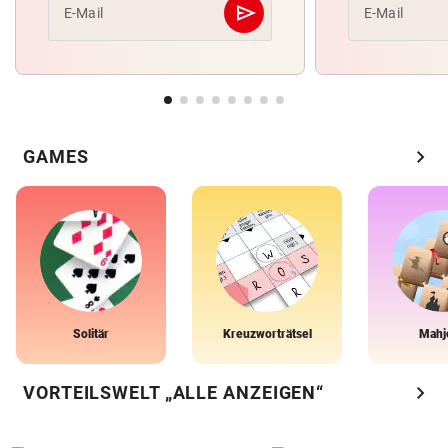
send
E-Mail
E-Mail
Abschicken
chevron_right
GAMES
Solitär
Kreuzworträtsel
Mahj
chevron_right
VORTEILSWELT „ALLE ANZEIGEN“