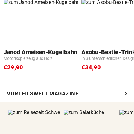
Janod Ameisen-Kugelbahn
Asobu-Bestie-Trin
Motorikspielzeug aus Holz
In 3 unterschiedlichen Desig
€29,90
€34,90
chevron_right
VORTEILSWELT MAGAZINE