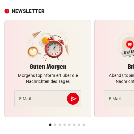
NEWSLETTER
Guten Morgen
Br
Morgens topinformiert über die
Abends topin
Nachrichten des Tages
Nachrich
send
E-Mail
E-Mail
Abschicken