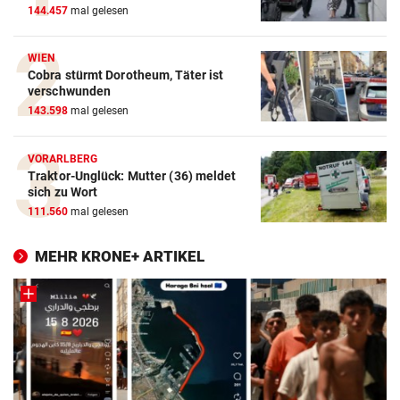
144.457
mal gelesen
WIEN
Cobra stürmt Dorotheum, Täter ist
verschwunden
143.598
mal gelesen
VORARLBERG
Traktor-Unglück: Mutter (36) meldet
sich zu Wort
111.560
mal gelesen
MEHR KRONE+ ARTIKEL