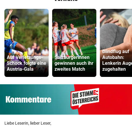
Blindflug auf
Auf Verletzungs-
Salzburgerinnen
Autobahn:
Schock folgte eine
gewinnen auch ihr
Lenkerin Aug
Austria-Gala
zweites Match
zugehalten
Liebe Leserin, lieber Leser,