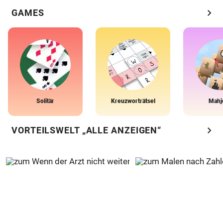
chevron_right
GAMES
Solitär
Kreuzworträtsel
Mahj
chevron_right
VORTEILSWELT „ALLE ANZEIGEN“