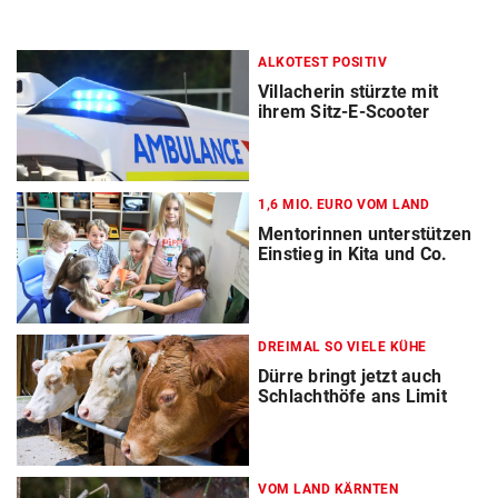
ALKOTEST POSITIV
Villacherin stürzte mit
ihrem Sitz-E-Scooter
1,6 MIO. EURO VOM LAND
Mentorinnen unterstützen
Einstieg in Kita und Co.
DREIMAL SO VIELE KÜHE
Dürre bringt jetzt auch
Schlachthöfe ans Limit
VOM LAND KÄRNTEN