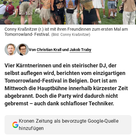
© Krone Multimedia GmbH & Co KG 2026
Muthgasse 2, 1190 Wien
Conny Kraßnitzer (r.) ist mit ihren Freundinnen zum ersten Mal am
Tomorrowland- Festival.
(Bild: Conny Kraßnitzer)
Von
Christian Krall
und
Jakob Traby
Vier Kärntnerinnen und ein steirischer DJ, der
selbst auflegen wird, berichten vom einzigartigen
Tomorrowland-Festival in Belgien. Dort ist am
Mittwoch die Hauptbühne innerhalb kürzester Zeit
abgebrannt. Doch die Party wird dadurch nicht
gebremst – auch dank schlafloser Techniker.
Kronen Zeitung als bevorzugte Google-Quelle
hinzufügen