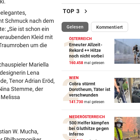
ki.
„Salzburg war für mich die e
chevron_right
TOP 3
 elegantes,
Wahl“
amt Schmuck nach dem
(ausgewählt)
Gelesen
Kommentiert
: „Sie ist schon ein
WM-TEAMCHEF STINKSAUER
vor ein
„Ratte“: Hat Cannavaro ein
mberaubenden Kleid mit
ÖSTERREICH
Verräter im Team?
n Traumroben um die
Erneuter Allzeit-
Rekord ++ Hitze
noch nicht vorbei
ARBEIT UND URLAUB
vor 
160.458
mal gelesen
hauspieler Mariella
Steirische Ärztin tauschte L
gegen „Traumschiff“
designerin Lena
WIEN
de, Tenor Adrian Eröd,
Cobra stürmt
PEDALE VERWECHSELT
vor 
 Nina Stemme, der
Dorotheum, Täter ist
Tiroler Seniorin (76) „verse
verschwunden
 Melissa
Auto in Baugrube
141.730
mal gelesen
TRAINER ZARIC DEUTLICH
vor 
NIEDERÖSTERREICH
Trotz 3:1 gegen WSG bleibt
500 Helfer kämpfen
bei Gluthitze gegen
Altachern ein Problem
stian W. Mucha,
Inferno
r Philharmoniker,