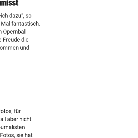
rmisst
ich dazu“, so
 Mal fantastisch.
n Opernball
e Freude die
ukommen und
otos, für
ll aber nicht
ournalisten
 Fotos, sie hat