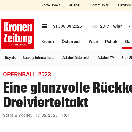
Vorteilswelt
ePaper
Community
Gewinns
close
Schließen
menu
Menü aufklappen
Sa., 08.08.2026
23°C
Wien
Abonnieren
Krone+
Österreich
Wien
Politik
Star
account_circle
arrow_right
Anmelden
Royals
Society International
Adabei Österreich
Adabei-TV
Star-S
pin_drop
arrow_right
Bundesland auswäh
Wien
OPERNBALL 2023
bookmark
Merkliste
Eine glanzvolle Rückk
Dreivierteltakt
Suchbegriff
search
eingeben
Stars & Society
17.02.2023 11:01