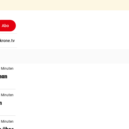
Abo
tschaft
krone.tv
Wissen
Gericht
Kolumnen
Freizeit
Reise
Ti
2 Minuten
man
2 Minuten
n
2 Minuten