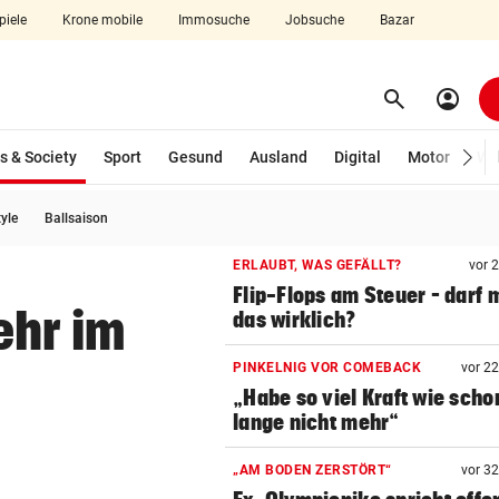
piele
Krone mobile
Immosuche
Jobsuche
Bazar
search
account_circle
Menü aufklappen
Suchen
(ausgewählt)
s & Society
Sport
Gesund
Ausland
Digital
Motor
Wir
tyle
Ballsaison
len
ERLAUBT, WAS GEFÄLLT?
vor 
Flip-Flops am Steuer – darf 
ehr im
das wirklich?
PINKELNIG VOR COMEBACK
vor 2
„Habe so viel Kraft wie scho
lange nicht mehr“
„AM BODEN ZERSTÖRT“
vor 3