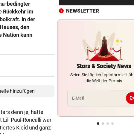
Jeder vierte Industriebetrieb
na-bedingter
abwandern
NEWSLETTER
le Rückkehr im
bolkraft. In der
DAS SAGT PALAST
vor ein
s Hauses, den
Wieder in der Klinik: Große 
e Nation kann
um König Harald
„DESOLATE SITUATION“
vor ein
Sex-Massagen-Skandal:
Südkorea entschuldigt sich
Stars & Society News
Seien Sie täglich topinformiert üb
STREIT GEHT WEITER
vor ein
die Welt der Promis
Richter aus Zug geworfen: „
uelle hinzufügen
Anspruch auf Sitz“
se
E-Mail
„KRONE“-KOMMENTARE
vor ein
ars denn je, hatte
Strittiger Kanzler-Sager: Ab
ili Paul-Roncalli war
er recht hat …
tiertes Kleid und ganz
TOPSPIELERIN
vor ein