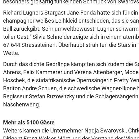
besonders großartig funkelnden Schmuck von Swarovs
Richard Lugners Stargast Jane Fonda hatte sich für ein
champagner-weißes Leihkleid entschieden, das sie s
Ball zurückgibt. Sehr umweltbewusst! Lugner schwärmte
toller Gast.“ Silvia Schneider zeigte sich in einem ate
67.644 Strasssteinen. Überhaupt strahlten die Stars i
Wette.
Durch das dichte Gedränge kämpften sich zudem die Sc
Ahrens, Felix Kammerer und Verena Altenberger, Mode
Hoschek, die südafrikanische Opernsängerin Pretty Yen
Bariton Andre Schuen, die schwedische Wagner-Ikone
Regisseur Stefan Ruzowitzky und die Schlagersängerin
Naschenweng.
Mehr als 5100 Gäste
Weiters kamen die Unternehmer Nadja Swarovski, Chri
Dirigent Franz Welser-Möst und der Vorstand der Wiene