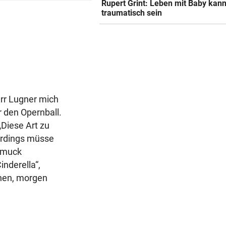
Rupert Grint: Leben mit Baby kan
traumatisch sein
err Lugner mich
 den Opernball.
„Diese Art zu
erdings müsse
chmuck
inderella“,
ehen, morgen