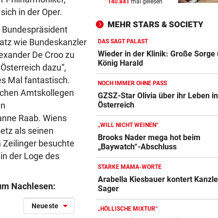
140.841
mal gelesen
FÄHIGKEITEN BEDENKLICH
vor 
ich in der Oper.
Sorge um Sicherheit: OpenA
MEHR STARS & SOCIETY
muss neue KI einhegen
n: Bundespräsident
latz wie Bundeskanzler
DAS SAGT PALAST
BETRUNKENER ALS LENKER
vor 
Wieder in der Klinik: Große Sorge
lexander De Croo zu
Dumper überschlug sich und
König Harald
 Österreich dazu“,
stürzte 30 Meter ab
s Mal fantastisch.
NOCH IMMER OHNE PASS
schen Amtskollegen
WARTEN AUF DEN SIEG?
vor 
GZSZ-Star Olivia über ihr Leben i
Österreich
en
GAK-Heimstart: „Qualität ist
ganz andere!“
sanne Raab. Wiens
„WILL NICHT WEINEN“
etz als seinen
Brooks Nader mega hot beim
 Zeilinger besuchte
„Baywatch“-Abschluss
 in der Loge des
STARKE MAMA-WORTE
Arabella Kiesbauer kontert Kanzle
 zum Nachlesen:
Sager
Neueste
„HÖLLISCHE MIXTUR“