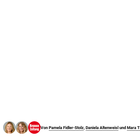
© Krone Multimedia GmbH & Co KG 2026
Muthgasse 2, 1190 Wien
Von
Pamela Fidler-Stolz
,
Daniela Altenweisl
und
Mara T