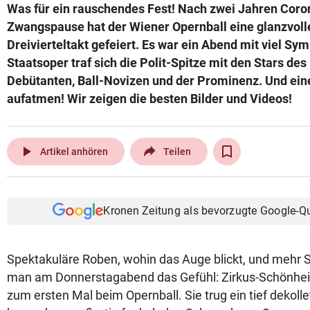
Was für ein rauschendes Fest! Nach zwei Jahren Coro
Zwangspause hat der Wiener Opernball eine glanzvol
Dreivierteltakt gefeiert. Es war ein Abend mit viel Sym
Staatsoper traf sich die Polit-Spitze mit den Stars de
Debütanten, Ball-Novizen und der Prominenz. Und ein
aufatmen! Wir zeigen die besten Bilder und Videos!
play_arrow
Artikel anhören
Teilen
Kronen Zeitung als bevorzugte Google-Q
Spektakuläre Roben, wohin das Auge blickt, und mehr St
man am Donnerstagabend das Gefühl: Zirkus-Schönheit L
zum ersten Mal beim Opernball. Sie trug ein tief dekolle