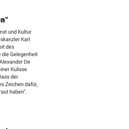
en“
nst und Kultur.
eskanzler Karl
it des
 die Gelegenheit
 Alexander De
einer Kulisse
Dass der
es Zeichen dafür,
traut haben“.