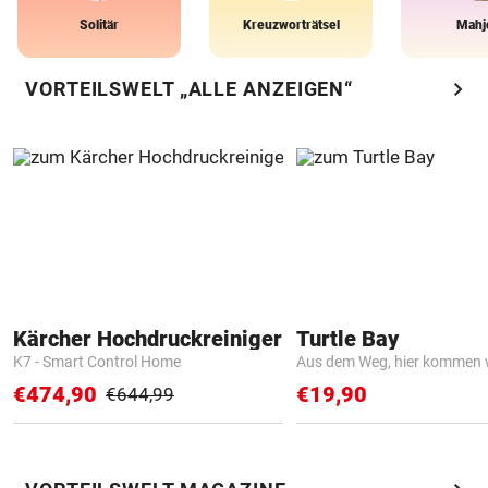
Solitär
Kreuzworträtsel
Mahj
chevron_right
VORTEILSWELT „ALLE ANZEIGEN“
Kärcher Hochdruckreiniger
Turtle Bay
K7 - Smart Control Home
Aus dem Weg, hier kommen w
€474,90
€19,90
€644,99