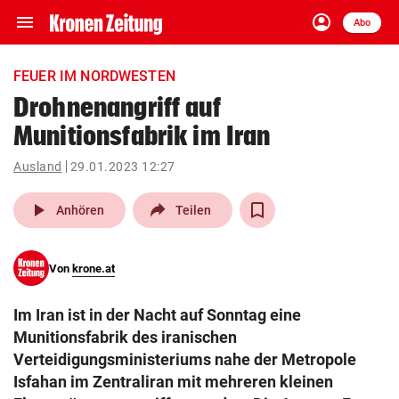
menu
account_circle
Navigation
Anmelden
Abo
close
Schließen
ein-/ausklappen
FEUER IM NORDWESTEN
Abonnieren
Drohnenangriff auf
Munitionsfabrik im Iran
account_circle
arrow_right
Anmelden
Ausland
29.01.2023 12:27
pin_drop
arrow_right
Bundesland auswäh
Wien
play_arrow
Anhören
Teilen
bookmark
Merkliste
Von
krone.at
Suchbegriff
search
Im Iran ist in der Nacht auf Sonntag eine
eingeben
Munitionsfabrik des iranischen
Verteidigungsministeriums nahe der Metropole
Isfahan im Zentraliran mit mehreren kleinen