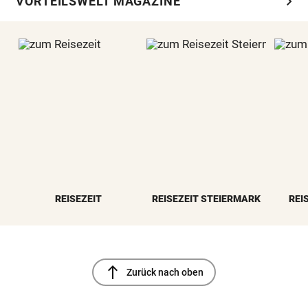
chevron_right
VORTEILSWELT MAGAZINE
REISEZEIT
REISEZEIT STEIERMARK
REI
north
Zurück nach oben