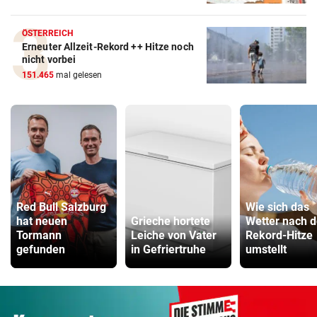
ÖSTERREICH
Erneuter Allzeit-Rekord ++ Hitze noch
nicht vorbei
151.465
mal gelesen
Red Bull Salzburg
Wie sich das
hat neuen
Grieche hortete
Wetter nach d
Tormann
Leiche von Vater
Rekord-Hitze
gefunden
in Gefriertruhe
umstellt