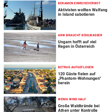
BEKAMEN EINREISEVERBOT
Aktivisten wollten Walfang
in Island sabotieren
AKW BRAUCHT KÜHLWASSER
Ungarn hofft auf viel
Regen in Österreich
BETRUG AUFGEFLOGEN
120 Gäste fielen auf
„Phantom-Wohnungen“
herein
WENIG WIND HALF
Große Waldbrände bei
Athen unter Kontrolle