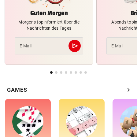
Guten Morgen
Br
Morgens topinformiert über die
Abends topin
Nachrichten des Tages
Nachrich
send
E-Mail
E-Mail
Abschicken
chevron_right
GAMES