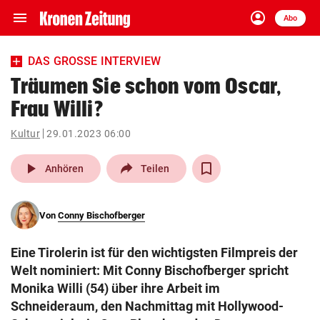
menu
account_circle
Navigation
Anmelden
Abo
close
Schließen
ein-/ausklappen
DAS GROSSE INTERVIEW
Abonnieren
Träumen Sie schon vom Oscar,
Frau Willi?
account_circle
arrow_right
Anmelden
Kultur
29.01.2023 06:00
pin_drop
arrow_right
Bundesland auswäh
Wien
play_arrow
Anhören
Teilen
bookmark
Merkliste
Von
Conny Bischofberger
Suchbegriff
search
Eine Tirolerin ist für den wichtigsten Filmpreis der
eingeben
Welt nominiert: Mit Conny Bischofberger spricht
Monika Willi (54) über ihre Arbeit im
Schneideraum, den Nachmittag mit Hollywood-