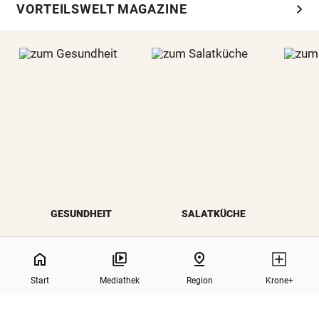
chevron_right
VORTEILSWELT MAGAZINE
GESUNDHEIT
SALATKÜCHE
NaN%
home
pin_drop
Start
Mediathek
Region
Krone+
north
Zurück nach oben