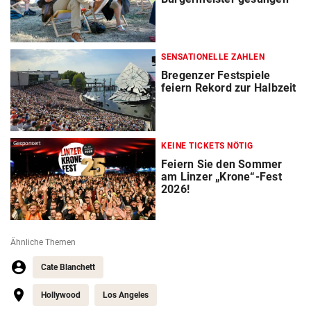
SENSATIONELLE ZAHLEN
Bregenzer Festspiele
feiern Rekord zur Halbzeit
Gesponsert
KEINE TICKETS NÖTIG
Feiern Sie den Sommer
am Linzer „Krone“-Fest
2026!
Ähnliche Themen
Cate Blanchett
Hollywood
Los Angeles