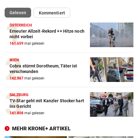
(ausgewählt)
Gelesen
Kommentiert
ÖSTERREICH
Erneuter Allzeit-Rekord ++ Hitze noch
nicht vorbei
161.659
mal gelesen
WIEN
Cobra stürmt Dorotheum, Täter ist
verschwunden
142.967
mal gelesen
SALZBURG
TV-Star geht mit Kanzler Stocker hart
ins Gericht
141.808
mal gelesen
MEHR KRONE+ ARTIKEL