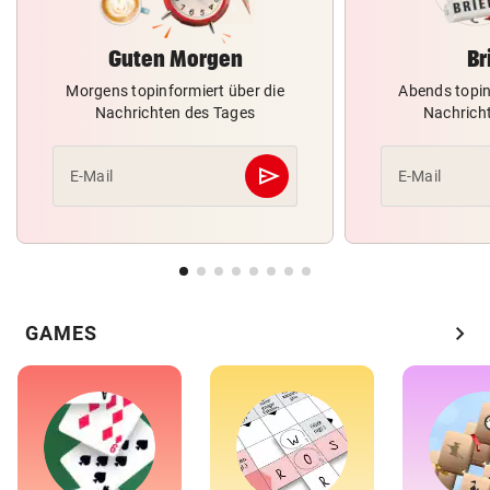
Guten Morgen
Br
Morgens topinformiert über die
Abends topin
Nachrichten des Tages
Nachrich
send
E-Mail
E-Mail
Abschicken
chevron_right
GAMES