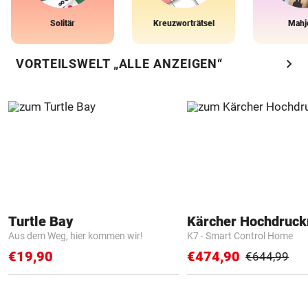
Solitär
Kreuzworträtsel
Mahj
chevron_right
VORTEILSWELT „ALLE ANZEIGEN“
Turtle Bay
Kärcher Hochdruck
Aus dem Weg, hier kommen wir!
K7 - Smart Control Home
€19,90
€474,90
€644,99