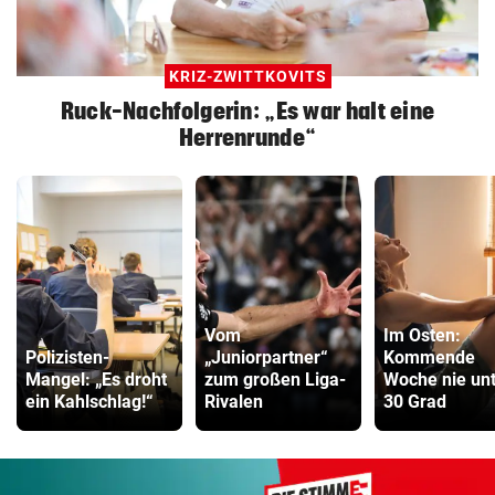
KRIZ-ZWITTKOVITS
Ruck-Nachfolgerin: „Es war halt eine
Herrenrunde“
Vom
Im Osten:
Polizisten-
„Juniorpartner“
Kommende
Mangel: „Es droht
zum großen Liga-
Woche nie un
ein Kahlschlag!“
Rivalen
30 Grad