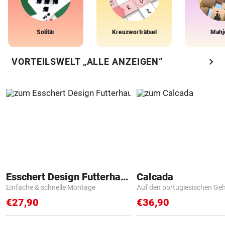
Solitär
Kreuzworträtsel
Mahj
chevron_right
VORTEILSWELT „ALLE ANZEIGEN“
Esschert Design Futterhaus
Calcada
Einfache & schnelle Montage
Auf den portugiesischen G
€27,90
€36,90