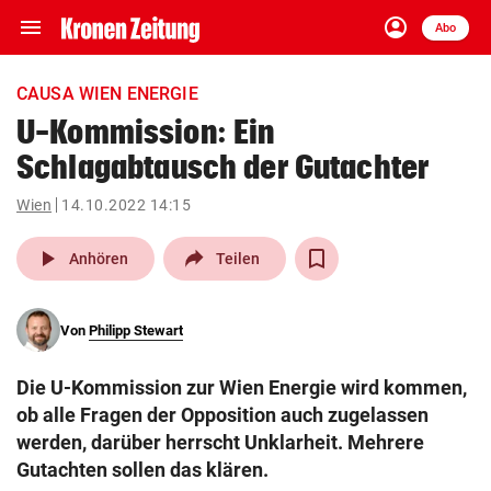
menu
account_circle
Navigation
Anmelden
Abo
close
Schließen
ein-/ausklappen
CAUSA WIEN ENERGIE
Abonnieren
U-Kommission: Ein
Schlagabtausch der Gutachter
account_circle
arrow_right
Anmelden
Wien
14.10.2022 14:15
pin_drop
arrow_right
Bundesland auswäh
Wien
play_arrow
Anhören
Teilen
bookmark
Merkliste
Von
Philipp Stewart
Suchbegriff
search
Die U-Kommission zur Wien Energie wird kommen,
eingeben
ob alle Fragen der Opposition auch zugelassen
werden, darüber herrscht Unklarheit. Mehrere
Gutachten sollen das klären.