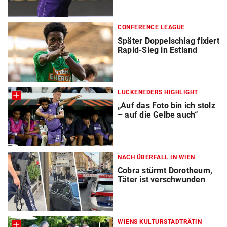
CONFERENCE LEAGUE
Später Doppelschlag fixiert
Rapid-Sieg in Estland
LUCKENEDERS HIGHLIGHT
„Auf das Foto bin ich stolz
– auf die Gelbe auch“
NACH ÜBERFALL IN WIEN
Cobra stürmt Dorotheum,
Täter ist verschwunden
WIENS KULTURSTADTRÄTIN