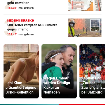
geht es weiter
155.031
mal gelesen
NIEDERÖSTERREICH
500 Helfer kämpfen bei Gluthitze
gegen Inferno
138.451
mal gelesen
Wegen Umbau
Kapitän und
Leni Klum
wurden Drittliga-
„Zauber-
präsentiert eigene
Kicker zu
Zawie“glänzt
Dirndl-Kollektion
Nomaden
bei Salzburg