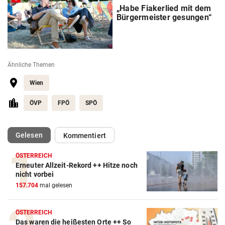
„Habe Fiakerlied mit dem
Bürgermeister gesungen“
Ähnliche Themen
Wien
ÖVP
FPÖ
SPÖ
(ausgewählt)
Gelesen
Kommentiert
ÖSTERREICH
Erneuter Allzeit-Rekord ++ Hitze noch
nicht vorbei
157.704
mal gelesen
ÖSTERREICH
Das waren die heißesten Orte ++ So