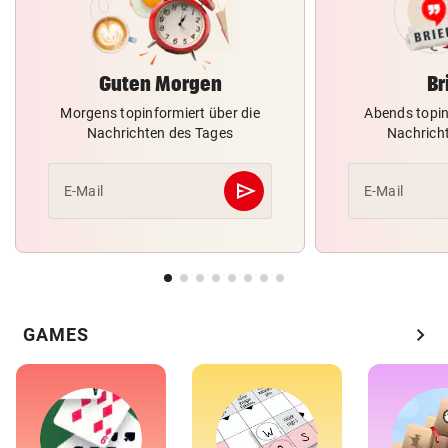
Guten Morgen
Br
Morgens topinformiert über die
Abends topin
Nachrichten des Tages
Nachrich
send
E-Mail
E-Mail
Abschicken
chevron_right
GAMES