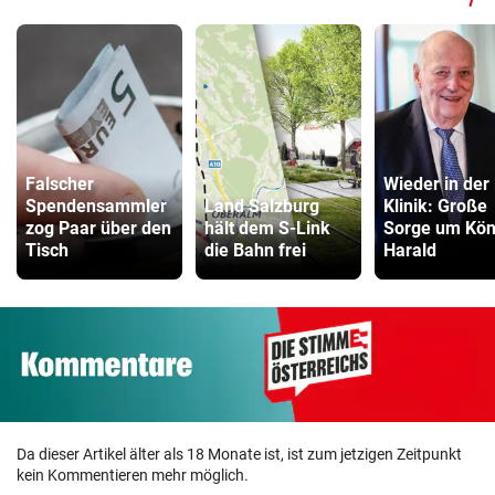
Falscher
Wieder in der
Spendensammler
Land Salzburg
Klinik: Große
zog Paar über den
hält dem S-Link
Sorge um Kön
Tisch
die Bahn frei
Harald
Da dieser Artikel älter als 18 Monate ist, ist zum jetzigen Zeitpunkt
kein Kommentieren mehr möglich.