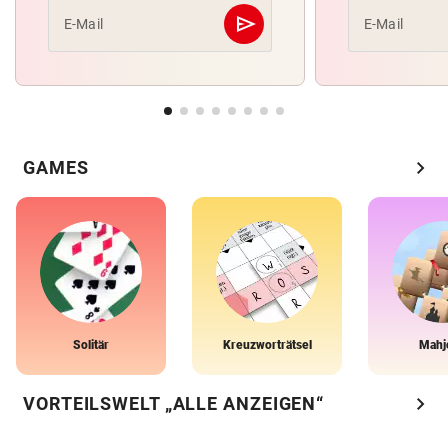
send
E-Mail
E-Mail
Abschicken
chevron_right
GAMES
Solitär
Kreuzworträtsel
Mahj
chevron_right
VORTEILSWELT „ALLE ANZEIGEN“