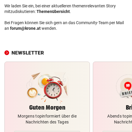
Wir laden Sie ein, bei einer aktuelleren themenrelevanten Story
mitzudiskutieren:
Themenübersicht
.
Bei Fragen können Sie sich gern an das Community-Team per Mail
an
forum@krone.at
wenden.
NEWSLETTER
Guten Morgen
Br
Morgens topinformiert über die
Abends topin
Nachrichten des Tages
Nachrich