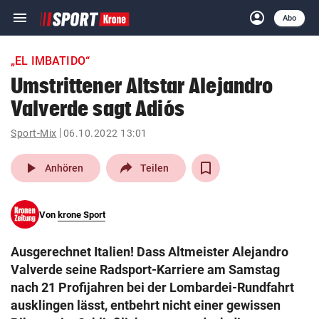
menu
account_circle
Navigation
Anmelden
Abo
close
Schließen
ein-/ausklappen
„EL IMBATIDO“
Abonnieren
Umstrittener Altstar Alejandro
Valverde sagt Adiós
account_circle
arrow_right
Anmelden
Sport-Mix
06.10.2022 13:01
pin_drop
arrow_right
Bundesland auswäh
Wien
play_arrow
Anhören
Teilen
bookmark
Merkliste
Von
krone Sport
Suchbegriff
search
Ausgerechnet Italien! Dass Altmeister Alejandro
eingeben
Valverde seine Radsport-Karriere am Samstag
nach 21 Profijahren bei der Lombardei-Rundfahrt
ausklingen lässt, entbehrt nicht einer gewissen