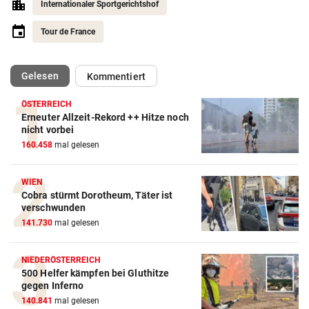
Internationaler Sportgerichtshof
Tour de France
(ausgewählt)
Gelesen
Kommentiert
ÖSTERREICH
Erneuter Allzeit-Rekord ++ Hitze noch
Action-Cam Vergleich
nicht vorbei
160.458
mal gelesen
ZUM VERGLEICH
Crosstrainer Vergleich
WIEN
Cobra stürmt Dorotheum, Täter ist
ZUM VERGLEICH
verschwunden
141.730
mal gelesen
E-Bike Vergleich
ZUM VERGLEICH
NIEDERÖSTERREICH
500 Helfer kämpfen bei Gluthitze
Elektro-Scooter Vergleich
gegen Inferno
ZUM VERGLEICH
140.841
mal gelesen