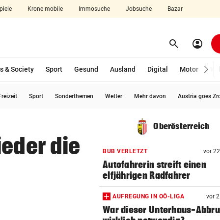
piele
Krone mobile
Immosuche
Jobsuche
Bazar
search
account_circle
Menü aufklappen
Suchen
s & Society
Sport
Gesund
Ausland
Digital
Motor
Wir
reizeit
Sport
Sonderthemen
Wetter
Mehr davon
Austria goes Zr
len
Oberösterreich
ieder die
BUB VERLETZT
vor 2
Autofahrerin streift einen
elfjährigen Radfahrer
AUFREGUNG IN OÖ-LIGA
vor 
War dieser Unterhaus-Abbr