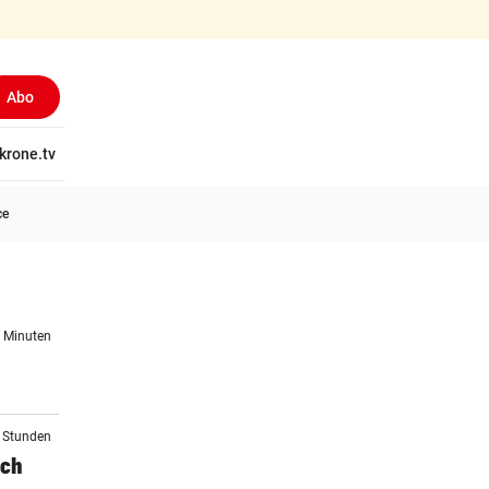
Abo
tschaft
krone.tv
Wissen
Gericht
Kolumnen
Freizeit
Reise
Ti
ce
2 Minuten
2 Stunden
uch