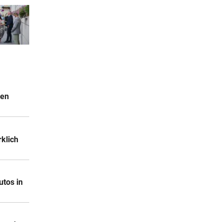
gen
klich
utos in