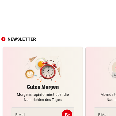
NEWSLETTER
Guten Morgen
Morgens topinformiert über die
Abends t
Nachrichten des Tages
Nachr
send
E-Mail
E-Mail