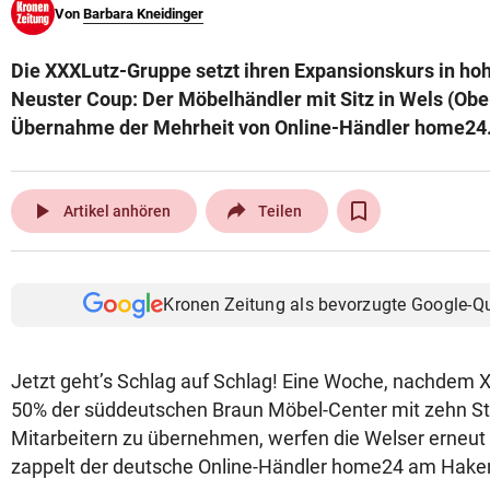
Von
Barbara Kneidinger
© Krone Multimedia GmbH & Co KG 2026
Muthgasse 2, 1190 Wien
Die XXXLutz-Gruppe setzt ihren Expansionskurs in ho
Neuster Coup: Der Möbelhändler mit Sitz in Wels (Ober
Übernahme der Mehrheit von Online-Händler home24
play_arrow
Artikel anhören
Teilen
Kronen Zeitung als bevorzugte Google-Q
Jetzt geht’s Schlag auf Schlag! Eine Woche, nachdem 
50% der süddeutschen Braun Möbel-Center mit zehn S
Mitarbeitern zu übernehmen, werfen die Welser erneut 
zappelt der deutsche Online-Händler home24 am Hake