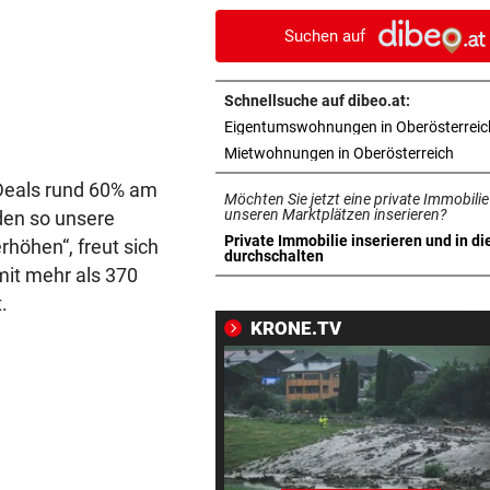
Wiese in Brand
Suchen auf
AUF DER AUTOBAHN
vor 
26-Jähriger überschlug sich
Schnellsuche auf dibeo.at:
Kleintransporter
Eigentumswohnungen in Oberösterreic
in ne
Mietwohnungen in Oberösterreich
TELEFON LÄUFT HEISS
vor 
Deals rund 60% am
Mediziner verschiebt seine
Möchten Sie jetzt eine private Immobilie
Pension für Patienten
unseren Marktplätzen inserieren?
den so unsere
Private Immobilie inserieren und in di
rhöhen“, freut sich
in neuem Tab öffnen
durchschalten
ACHT KILO TNT IM BODEN
vor 1
it mehr als 370
Schon wieder Sprengstoff in
.
beliebtem See gefunden
KRONE.TV
WEHRTE SICH HEFTIG
vor 1
Fahrraddieb (22) auf frischer
ertappt
IM SOMMER ÖFTER
vor 1