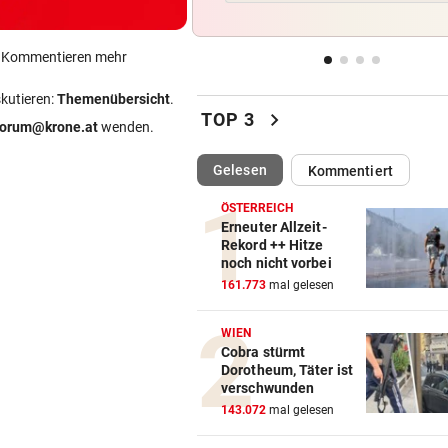
3:0! Absteiger BW Linz schie
Wacker Innsbruck ab
ein Kommentieren mehr
FUSSBALL-FANS FEIERN
vor 
skutieren:
Themenübersicht
.
Hochgefühle dank Comebac
chevron_right
TOP 3
eines Kult-Sponsors
forum@krone.at
wenden.
(ausgewählt)
Gelesen
Kommentiert
SCHLÜSSEL IM PKW
vor 
Dreijähriger Bub wurde aus
ÖSTERREICH
heißem Auto gerettet
Erneuter Allzeit-
Rekord ++ Hitze
noch nicht vorbei
ZANK WÄHREND FERIEN
vor 
161.773
mal gelesen
Geschwister: Warum jetzt so 
die Fetzen fliegen
WIEN
Cobra stürmt
Dorotheum, Täter ist
verschwunden
143.072
mal gelesen