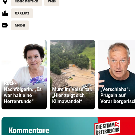
Oberösterreich
Wels
XXXLutz
Möbel
Ruck-
Nachfolgerin: „Es
Mure im Valsertal:
„Verschlaha“:
war halt eine
„Hier zeigt sich
Prügeln auf
Herrenrunde“
Klimawandel“
Vorarlbergerisc