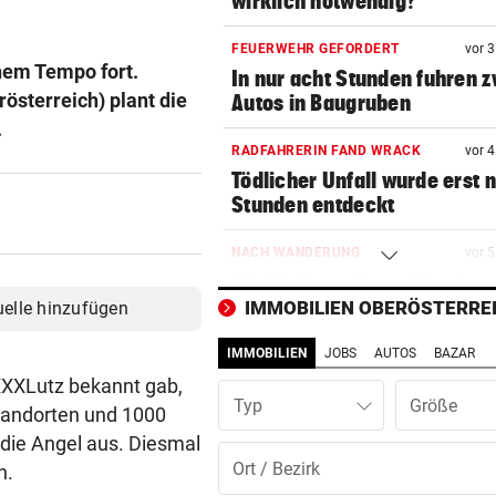
wirklich notwendig?
FEUERWEHR GEFORDERT
vor 
hem Tempo fort.
In nur acht Stunden fuhren z
österreich) plant die
Autos in Baugruben
.
RADFAHRERIN FAND WRACK
vor 
Tödlicher Unfall wurde erst 
Stunden entdeckt
NACH WANDERUNG
vor 
22-Jährige erlitt auf Hochst
Schwächeanfall
IMMOBILIEN OBERÖSTERRE
uelle hinzufügen
IMMOBILIEN
JOBS
AUTOS
BAZAR
DREIMAL SO VIELE KÜHE
vor 
Dürre bringt jetzt auch
XXXLutz bekannt gab,
Typ
Schlachthöfe ans Limit
tandorten und 1000
die Angel aus. Diesmal
FAHRERIN SAH FLAMMEN
vor 
n.
Feuerwerkskörper setzt tro