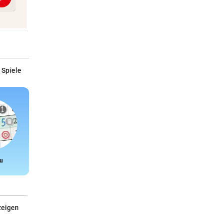
Abschicken
 Spiele
u
Snake
zeigen