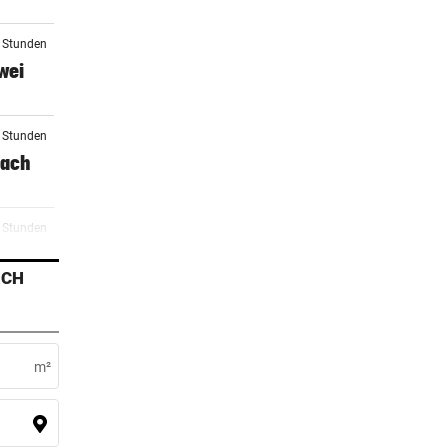
3 Stunden
wei
4 Stunden
nach
5 Stunden
and
ICH
6 Stunden
m²
8 Stunden
ckene