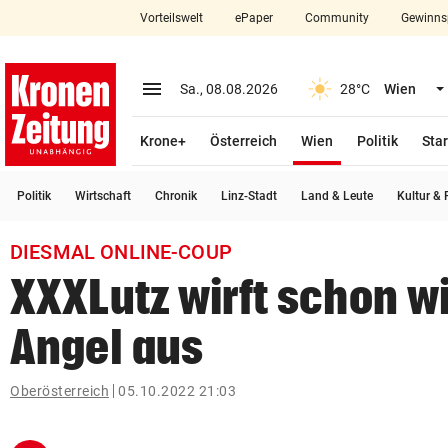
Vorteilswelt
ePaper
Community
Gewinns
close
Schließen
menu
Menü aufklappen
Sa., 08.08.2026
28°C
Wien
Abonnieren
(ausgewählt)
Krone+
Österreich
Wien
Politik
Star
account_circle
arrow_right
Anmelden
Politik
Wirtschaft
Chronik
Linz-Stadt
Land & Leute
Kultur & F
pin_drop
arrow_right
Bundesland auswäh
Wien
DIESMAL ONLINE-COUP
bookmark
Merkliste
XXXLutz wirft schon w
Angel aus
Suchbegriff
search
eingeben
Oberösterreich
05.10.2022 21:03