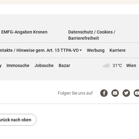
& EMFG-Angaben Kronen
Datenschutz / Cookies /
Barrierefreiheit
ntakte / Hinweise gem. Art. 15 TTPA-VO
Werbung
Karriere
y
Immosuche
Jobsuche
Bazar
31°C
Wien
Folgen Sie uns auf
Zum
Email
Zum
Facebook-
schreiben
Twitter
Profil
Profil
P
urück nach oben