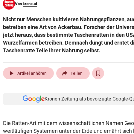
Von
krone.at
© Krone Multimedia GmbH & Co KG 2026
Muthgasse 2, 1190 Wien
Nicht nur Menschen kultivieren Nahrungspflanzen, au
betreiben eine Art von Ackerbau. Forscher der Universi
jetzt heraus, dass bestimmte Taschenratten in den US
Wurzelfarmen betreiben. Demnach düngt und erntet di
Taschenratte Teile ihrer Nahrung selbst.
play_arrow
Artikel anhören
Teilen
Kronen Zeitung als bevorzugte Google-Q
Die Ratten-Art mit dem wissenschaftlichen Namen Geom
weitläufigen Systemen unter der Erde und ernährt sich