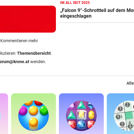
IM ALL SEIT 2025
NACH ÜBERFALL IN WIEN
vor 
„Falcon 9“-Schrottteil auf dem M
Cobra stürmt Dorotheum, Tät
eingeschlagen
verschwunden
TROTZ FIFA-RÜCKZIEHER
vor 
Knallhart! UEFA droht schon
ein Kommentieren mehr
wieder mit WM-Boykott
skutieren:
Themenübersicht
.
WIENS KULTURSTADTRÄTIN
vor 
forum@krone.at
wenden.
„Habe Fiakerlied mit dem
Bürgermeister gesungen“
Alle