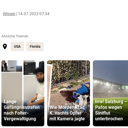
Wissen
14.07.2022 07:34
Ähnliche Themen
USA
Florida
Lange
Irre! Salzburg –
Gefängnisstrafen
Wie Mörder Afaq
Pafos wegen
nach Folter-
K. nachts Opfer
Sintflut
Vergewaltigung
mit Kamera jagte
unterbrochen