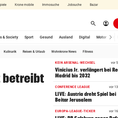
piele
Krone mobile
Immosuche
Jobsuche
Bazar
search
account_circle
Menü aufklappen
Suchen
s & Society
Sport
Gesund
Ausland
Digital
Motor
Wir
Kulinarik
Reisen & Urlaub
Wohnkrone News
Fitness
len
KEIN ARSENAL-WECHSEL
vor 
Vinicius Jr. verlängert bei Re
 betreibt
Madrid bis 2032
CONFERENCE LEAGUE
vor 1
LIVE: Austria dreht Spiel bei
Beitar Jerusalem
EUROPA-LEAGUE-TICKER
vor 1