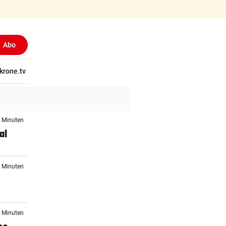
Abo
(ausgewählt)
tschaft
krone.tv
Wissen
Gericht
Kolumnen
Freizeit
Reise
Ti
5 Minuten
al
3 Minuten
6 Minuten