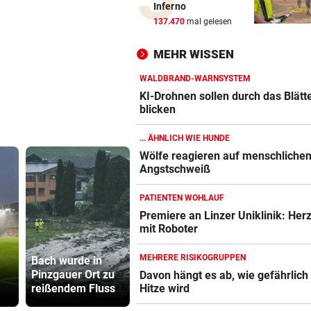
Inferno
TV-Star geht mit Kanzler St
137.470
mal gelesen
hart ins Gericht
MEHR WISSEN
ZAHLREICHE EINSÄTZE
vor 
Bach wurde in Pinzgauer Ort
WALDBRAND-WARNSYSTEM
reißendem Fluss
KI-Drohnen sollen durch das Blätt
blicken
WUNDER MUSS HER
vor 
... ÄHNLICH WIE HUNDE
Fünfmal probiert – einmal ge
Wölfe reagieren auf menschliche
Sturm Kraftakt!
Angstschweiß
REKORD IN SPANIEN
vor 
PATIENTEN WOHLAUF
33,02 Grad Celsius im Mitte
Premiere an Linzer Uniklinik: Her
gemessen!
mit Roboter
33,02 Grad
LUCKENEDERS HIGHLIGHT
vor 
MEHRERE RISIKOGRUPPEN
Bach wurde in
Celsius im
TV-Star geh
„Auf das Foto bin ich stolz – 
Pinzgauer Ort zu
Mittelmeer
Kanzler St
Davon hängt es ab, wie gefährlich
die Gelbe auch“
reißendem Fluss
gemessen!
hart ins Ger
Hitze wird