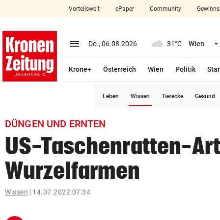
Vorteilswelt
ePaper
Community
Gewinns
close
Schließen
menu
Menü aufklappen
Do., 06.08.2026
31°C
Wien
Abonnieren
Krone+
Österreich
Wien
Politik
Star
account_circle
arrow_right
Anmelden
(ausgewählt)
Leben
Wissen
Tierecke
Gesund
pin_drop
arrow_right
Bundesland auswäh
Wien
DÜNGEN UND ERNTEN
bookmark
Merkliste
US-Taschenratten-Art
Wurzelfarmen
Suchbegriff
search
eingeben
Wissen
14.07.2022 07:34