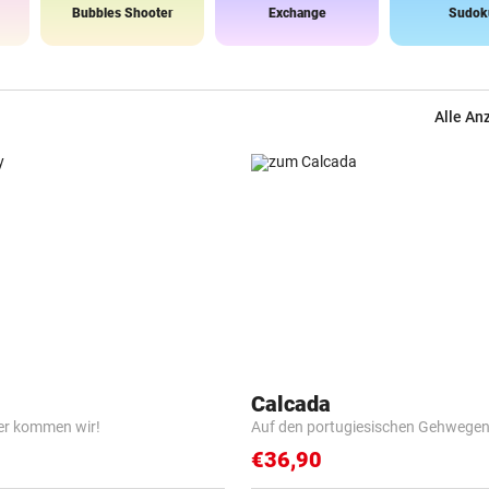
Bubbles Shooter
Exchange
Sudok
Alle An
Calcada
er kommen wir!
Auf den portugiesischen Gehwege
€36,90