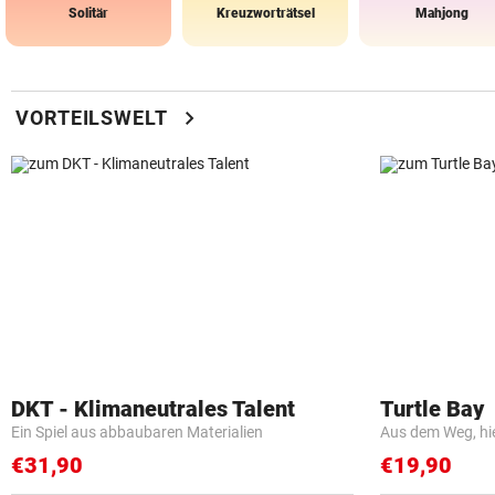
Solitär
Kreuzworträtsel
Mahjong
chevron_right
VORTEILSWELT
DKT - Klimaneutrales Talent
Turtle Bay
Ein Spiel aus abbaubaren Materialien
Aus dem Weg, hi
€31,90
€19,90