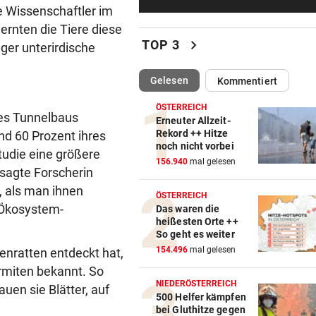
„In der Wohnung war es ver
ie Wissenschaftler im
und stockfinster“
ernten die Tiere diese
chevron_right
TOP 3
ger unterirdische
CONFERENCE LEAGUE
vor ein
Später Doppelschlag fixiert
(ausgewählt)
Gelesen
Kommentiert
Rapid-Sieg in Estland
ÖSTERREICH
des Tunnelbaus
60 MILLIONEN € SCHADEN
vor ein
Erneuter Allzeit-
Rekord ++ Hitze
nd 60 Prozent ihres
Warten auf Hitze-Hilfen der
noch nicht vorbei
tudie eine größere
Regierung geht weiter
156.940
mal gelesen
 sagte Forscherin
MITTEN IN HITZEWELLE
vor 
, als man ihnen
ÖSTERREICH
Irre! Salzburg – Pafos wegen
e Ökosystem-
Das waren die
Sintflut unterbrochen
heißesten Orte ++
So geht es weiter
42,2 GRAD!
vor 
154.496
mal gelesen
enratten entdeckt hat,
Auch in der Slowakei neuer
ermiten bekannt. So
Allzeit-Rekord
NIEDERÖSTERREICH
uen sie Blätter, auf
500 Helfer kämpfen
bei Gluthitze gegen
WAS FÜR EINE KLATSCHE!
vor 