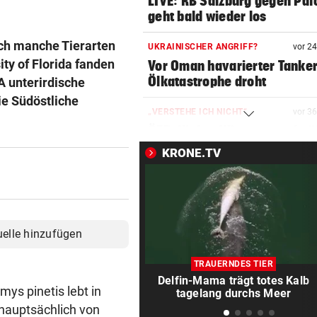
LIVE: RB Salzburg gegen Paf
geht bald wieder los
ch manche Tierarten
UKRAINISCHER ANGRIFF?
vor 2
ty of Florida fanden
Vor Oman havarierter Tanker
Ölkatastrophe droht
A unterirdische
e Südöstliche
„VERSTEHE ICH NICHT“
vor 3
ÖFB-Kicker Wimmer packt ü
Morddrohungen aus
KRONE.TV
ABSCHIED AUS ENGLAND
vor ein
Spanien-Star Rodri vor Wec
zum FC Barcelona
uelle hinzufügen
2 JAHRE LANG GETESTET
vor ein
Drei Steirer tüfteln an der i
TRAUERNDES TIER
Boxershort
Delfin-Mama trägt totes Kalb
ys pinetis lebt in
tagelang durchs Meer
 hauptsächlich von
DRAMATISCHE RETTUNG
vor ein