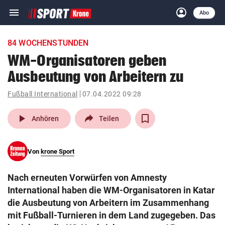
menu
account_circle
Navigation
Anmelden
Abo
close
Schließen
ein-/ausklappen
84 WOCHENSTUNDEN
Abonnieren
WM-Organisatoren geben
Ausbeutung von Arbeitern zu
account_circle
arrow_right
Anmelden
Fußball International
07.04.2022 09:28
pin_drop
arrow_right
Bundesland auswäh
Wien
play_arrow
Anhören
Teilen
bookmark
Merkliste
Von
krone Sport
Suchbegriff
search
Nach erneuten Vorwürfen von Amnesty
eingeben
International haben die WM-Organisatoren in Katar
die Ausbeutung von Arbeitern im Zusammenhang
mit Fußball-Turnieren in dem Land zugegeben. Das