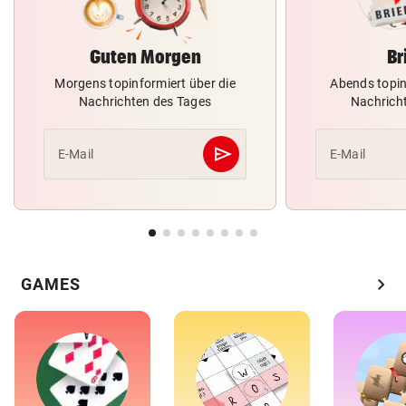
Guten Morgen
Br
Morgens topinformiert über die
Abends topin
Nachrichten des Tages
Nachrich
send
E-Mail
E-Mail
Abschicken
chevron_right
GAMES