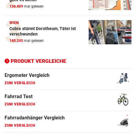
156.409
mal gelesen
E-Bike Vergleich
ZUM VERGLEICH
WIEN
Cobra stürmt Dorotheum, Täter ist
Elektro-Scooter Vergleich
verschwunden
ZUM VERGLEICH
140.245
mal gelesen
Ergometer Vergleich
ZUM VERGLEICH
PRODUKT VERGLEICHE
Fahrrad Test
ZUM VERGLEICH
Fahrradanhänger Vergleich
ZUM VERGLEICH
Faszienrolle Vergleich
ZUM VERGLEICH
Hoverboard Vergleich