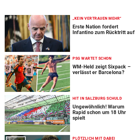
„KEIN VERTRAUEN MEHR“
Erste Nation fordert
Infantino zum Rücktritt auf
PSG WARTET SCHON
WM-Held zeigt Sixpack –
verlässt er Barcelona?
HIT IN SALZBURG SCHULD
Ungewöhnlich! Warum
Rapid schon um 18 Uhr
spielt
PLÖTZLICH MIT DABEI