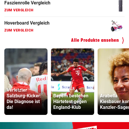
ZUM VERGLEICH
Kinderfahrrad Vergleich
ZUM VERGLEICH
Alle Produkte ansehen
Verletzter
Salzburg-Kicker:
Bayern bestehen
Arabella
Die Diagnose ist
Härtetest gegen
Kiesbauer kon
da!
England-Klub
Kanzler-Sage