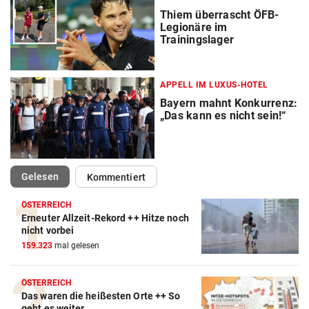
Thiem überrascht ÖFB-
Legionäre im
Trainingslager
APPELL IM LUXUS-HOTEL
Bayern mahnt Konkurrenz:
„Das kann es nicht sein!“
(ausgewählt)
Gelesen
Kommentiert
ÖSTERREICH
Erneuter Allzeit-Rekord ++ Hitze noch
Action-Cam Vergleich
nicht vorbei
159.323
mal gelesen
ZUM VERGLEICH
Crosstrainer Vergleich
ÖSTERREICH
Das waren die heißesten Orte ++ So
ZUM VERGLEICH
geht es weiter