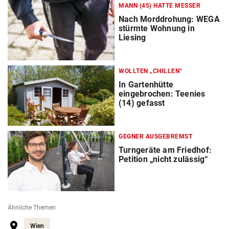
MANN (45) HATTE MESSER
Nach Morddrohung: WEGA
stürmte Wohnung in
Liesing
WOLLTEN „CHILLEN“
In Gartenhütte
eingebrochen: Teenies
(14) gefasst
GEGNER AUSGEBREMST
Turngeräte am Friedhof:
Petition „nicht zulässig“
Ähnliche Themen
Wien