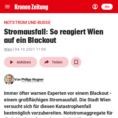
menu
account_circle
Navigation
Anmelden
Abo
close
Schließen
ein-/ausklappen
NOTSTROM UND BUSSE
Abonnieren
Stromausfall: So reagiert Wien
auf ein Blackout
account_circle
arrow_right
Anmelden
Wien
04.10.2021 11:00
pin_drop
arrow_right
Bundesland auswäh
Wien
play_arrow
Anhören
Teilen
bookmark
Merkliste
Von
Philipp Wagner
Suchbegriff
search
Immer öfter warnen Experten vor einem Blackout -
eingeben
einem großflächigen Stromausfall. Die Stadt Wien
versucht sich für diesen Katastrophenfall
bestmöglich vorzubereiten. Notstromaggregate für