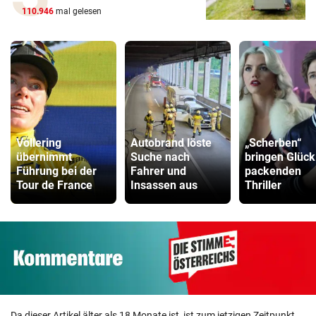
110.946
mal gelesen
Vollering
Autobrand löste
„Scherben“
übernimmt
Suche nach
bringen Glück
Führung bei der
Fahrer und
packenden
Tour de France
Insassen aus
Thriller
Da dieser Artikel älter als 18 Monate ist, ist zum jetzigen Zeitpunkt