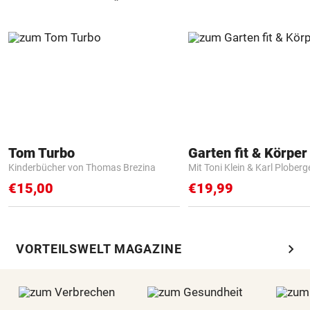
Tom Turbo
Garten fit & Körper 
Kinderbücher von Thomas Brezina
Mit Toni Klein & Karl Ploberg
€15,00
€19,99
chevron_right
VORTEILSWELT MAGAZINE