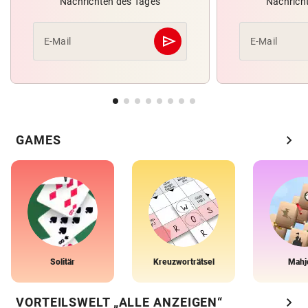
Nachrichten des Tages
Nachrich
send
E-Mail
E-Mail
Abschicken
chevron_right
GAMES
Solitär
Kreuzworträtsel
Mahj
chevron_right
VORTEILSWELT „ALLE ANZEIGEN“