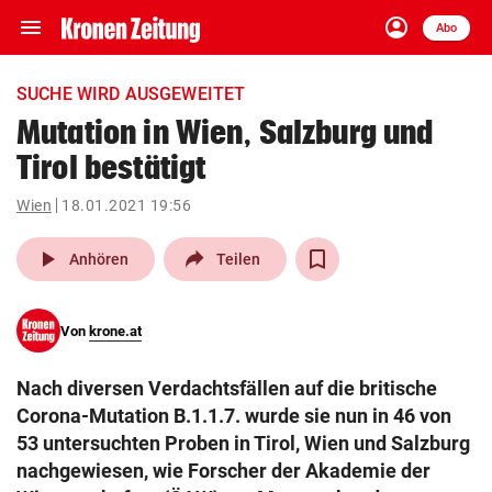
menu
account_circle
Navigation
Anmelden
Abo
close
Schließen
ein-/ausklappen
SUCHE WIRD AUSGEWEITET
Abonnieren
Mutation in Wien, Salzburg und
Tirol bestätigt
account_circle
arrow_right
Anmelden
Wien
18.01.2021 19:56
pin_drop
arrow_right
Bundesland auswäh
Wien
play_arrow
Anhören
Teilen
bookmark
Merkliste
Von
krone.at
Suchbegriff
search
Nach diversen Verdachtsfällen auf die britische
eingeben
Corona-Mutation B.1.1.7. wurde sie nun in 46 von
53 untersuchten Proben in Tirol, Wien und Salzburg
nachgewiesen, wie Forscher der Akademie der