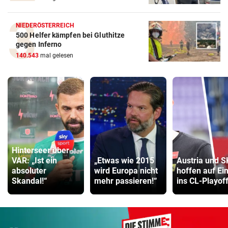
NIEDERÖSTERREICH
500 Helfer kämpfen bei Gluthitze
gegen Inferno
140.543
mal gelesen
Hinterseer über
VAR: „Ist ein
„Etwas wie 2015
Austria und 
absoluter
wird Europa nicht
hoffen auf Ei
Skandal!“
mehr passieren!“
ins CL-Playof