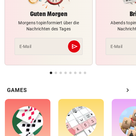
Guten Morgen
Br
Morgens topinformiert über die
Abends topin
Nachrichten des Tages
Nachrich
send
E-Mail
E-Mail
Abschicken
chevron_right
GAMES