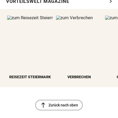
chevron_right
VORTEILSWELT MAGAZINE
REISEZEIT STEIERMARK
VERBRECHEN
north
Zurück nach oben