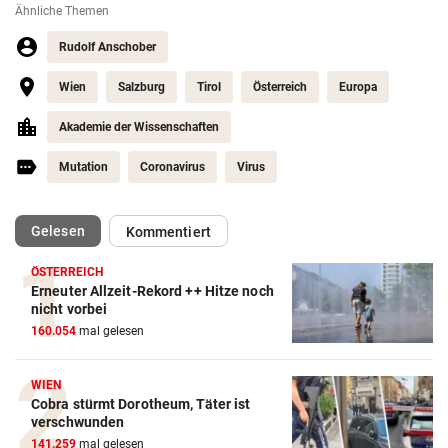
Ähnliche Themen
Rudolf Anschober
Wien
Salzburg
Tirol
Österreich
Europa
Akademie der Wissenschaften
Mutation
Coronavirus
Virus
(ausgewählt)
Gelesen
Kommentiert
ÖSTERREICH
Erneuter Allzeit-Rekord ++ Hitze noch
nicht vorbei
160.054
mal gelesen
WIEN
Cobra stürmt Dorotheum, Täter ist
verschwunden
141.259
mal gelesen