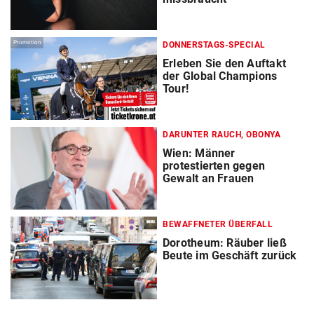
Promotion
DONNERSTAGS-SPECIAL
Erleben Sie den Auftakt
der Global Champions
Tour!
DARUNTER RAUCH, OBONYA
Wien: Männer
protestierten gegen
Gewalt an Frauen
BEWAFFNETER ÜBERFALL
Dorotheum: Räuber ließ
Beute im Geschäft zurück