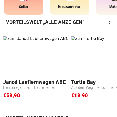
Solitär
Kreuzworträtsel
Mahj
chevron_right
VORTEILSWELT „ALLE ANZEIGEN“
Janod Lauflernwagen ABC
Turtle Bay
Hervorragend zum Laufenlernen
Aus dem Weg, hier kommen w
€59,90
€19,90