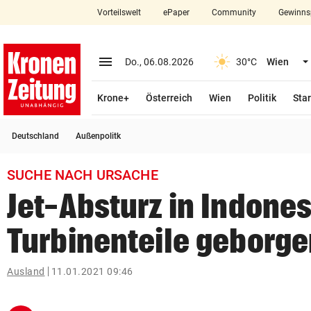
Vorteilswelt
ePaper
Community
Gewinns
close
Schließen
menu
Menü aufklappen
Do., 06.08.2026
30°C
Wien
Abonnieren
Krone+
Österreich
Wien
Politik
Star
account_circle
arrow_right
Anmelden
Deutschland
Außenpolitk
pin_drop
arrow_right
Bundesland auswäh
Wien
SUCHE NACH URSACHE
bookmark
Merkliste
Jet-Absturz in Indones
Turbinenteile geborg
Suchbegriff
search
eingeben
Ausland
11.01.2021 09:46