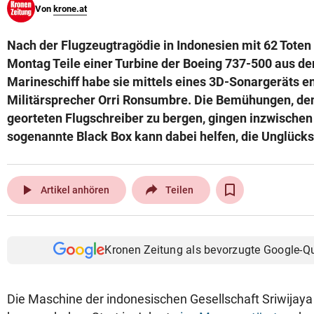
Von
krone.at
© Krone Multimedia GmbH & Co KG 2026
Muthgasse 2, 1190 Wien
Nach der Flugzeugtragödie in Indonesien mit 62 Toten
Montag Teile einer Turbine der Boeing 737-500 aus d
Marineschiff habe sie mittels eines 3D-Sonargeräts en
Militärsprecher Orri Ronsumbre. Die Bemühungen, de
georteten Flugschreiber zu bergen, gingen inzwischen 
sogenannte Black Box kann dabei helfen, die Unglücks
play_arrow
Artikel anhören
Teilen
Kronen Zeitung als bevorzugte Google-Q
Die Maschine der indonesischen Gesellschaft Sriwijay