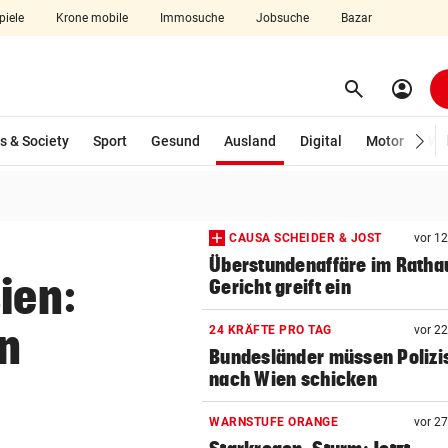
piele
Krone mobile
Immosuche
Jobsuche
Bazar
search
account_circle
Menü aufklappen
Suchen
(ausgewählt)
s & Society
Sport
Gesund
Ausland
Digital
Motor
Wir
len
CAUSA SCHEIDER & JOST
vor 1
Überstundenaffäre im Ratha
ien:
Gericht greift ein
en
24 KRÄFTE PRO TAG
vor 2
Bundesländer müssen Polizi
nach Wien schicken
WARNSTUFE ORANGE
vor 2