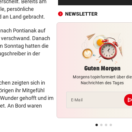
rschellt. Bereits am
vor neuem Ansturm
e, persönliche
NEWSLETTER
 an Land gebracht.
CRASH AUF KREUZUNG
vor 3
Wien: Lkw rammt beim Abbi
 nach Pontianak auf
Motorradfahrerin
ar verschwand. Danach
BRISANTER BERICHT:
vor 3
m Sonntag hatten die
Auch beim Super-League-Pr
ugschreiber in der
war Infantino dabei
Guten Morgen
BEDINGTE HAFTSTRAFE
vor 4
Morgens topinformiert über die
Wiener (21) hinterließ Brand
hen zeigten sich in
Nachrichten des Tages
auf dem Heimweg
rigen ihr Mitgefühl
n Wunder gehofft und im
WARNUNG FÜR LUFTFAHRT
vor ein
se
E-Mail
et. An Bord waren
Vulkan Ätna auf Sizilien kurz
ausgebrochen
NACHFRAGE STEIGT
vor ein