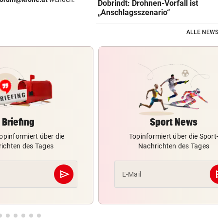
Dobrindt: Drohnen-Vorfall ist
„Anschlagsszenario“
ALLE NEWS
Briefing
Sport News
opinformiert über die
Topinformiert über die Sport
ichten des Tages
Nachrichten des Tages
send
s
E-Mail
Abschicken