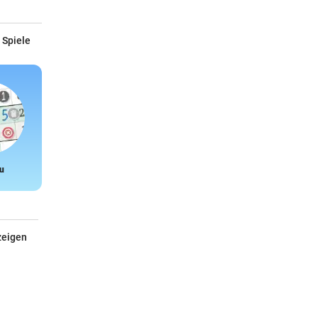
 Spiele
u
Snake
zeigen