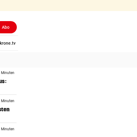
Abo
tschaft
krone.tv
Wissen
Gericht
Kolumnen
Freizeit
Reise
Ti
2 Minuten
us:
2 Minuten
sten
7 Minuten