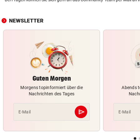
NEWSLETTER
Guten Morgen
Morgens topinformiert über die
Abends t
Nachrichten des Tages
Nachr
send
E-Mail
E-Mail
Abschicken