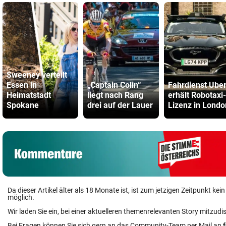
Sweeney verteilt
Essen in
„Captain Colin“
Fahrdienst Ube
Heimatstadt
liegt nach Rang
erhält Robotaxi-
Spokane
drei auf der Lauer
Lizenz in Londo
Da dieser Artikel älter als 18 Monate ist, ist zum jetzigen Zeitpunkt k
möglich.
Wir laden Sie ein, bei einer aktuelleren themenrelevanten Story mitzudi
Bei Fragen können Sie sich gern an das Community-Team per Mail an