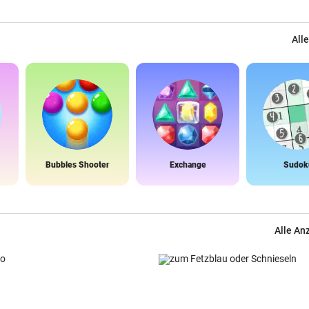
Alle
Bubbles Shooter
Exchange
Sudok
Alle An