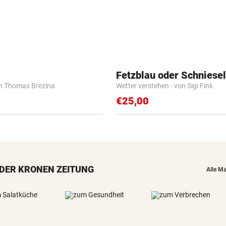
Fetzblau oder Schniese
n Thomas Brezina
Wetter verstehen - von Sigi Fink
€25,00
DER KRONEN ZEITUNG
Alle M