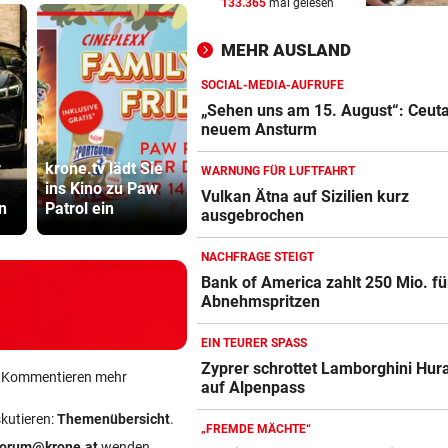
133.365
mal gelesen
Zyprer schrottet Lamborghin
Huracan auf Alpenpass
MEHR AUSLAND
POKER SPITZT SICH ZU
vor ein
SOCIAL-MEDIA-AUFRUFE
Real erhöht Angebot, aber
„Sehen uns am 15. August“: Ceuta
Vinicius löscht alles
neuem Ansturm
Gestohlenes
„Sehen un
r
krone.tv lädt Sie
Taferl, Alkohol
15. August“
WARNUNG FÜR LUFTFAHRT
500 STELLEN BETROFFEN
vor ein
ins Kino zu Paw
und kein
Ceuta vor 
Vulkan Ätna auf Sizilien kurz
Linzer Tech-Firma hat Jobab
n
Patrol ein
Führerschein
Ansturm
ausgebrochen
fast abgeschlossen
NACHFRAGE STEIGT
Bank of America zahlt 250 Mio. fü
Abnehmspritzen
EIN TEURER SPASS
Zyprer schrottet Lamborghini Hur
ein Kommentieren mehr
auf Alpenpass
skutieren:
Themenübersicht
.
„FREMDE MÄCHTE“
forum@krone.at
wenden.