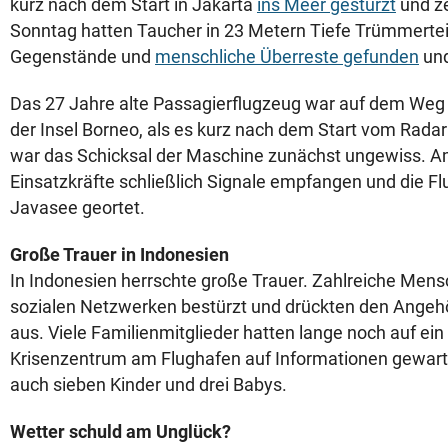
kurz nach dem Start in Jakarta
ins Meer gestürzt
und ze
Sonntag hatten Taucher in 23 Metern Tiefe Trümmerteil
Gegenstände und
menschliche Überreste gefunden
und
Das 27 Jahre alte Passagierflugzeug war auf dem Weg
der Insel Borneo, als es kurz nach dem Start vom Rad
war das Schicksal der Maschine zunächst ungewiss. A
Einsatzkräfte schließlich Signale empfangen und die Fl
Javasee geortet.
Große Trauer in Indonesien
In Indonesien herrschte große Trauer. Zahlreiche Mensc
sozialen Netzwerken bestürzt und drückten den Angehö
aus. Viele Familienmitglieder hatten lange noch auf ei
Krisenzentrum am Flughafen auf Informationen gewart
auch sieben Kinder und drei Babys.
Wetter schuld am Unglück?