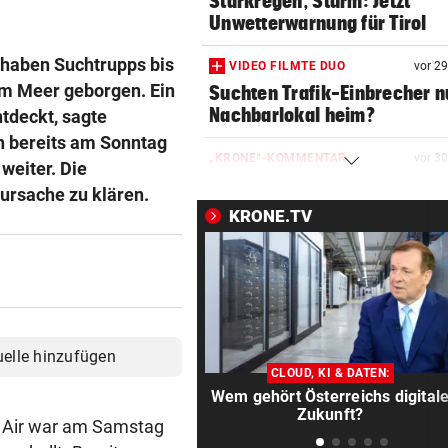
Starkregen, Sturm: Jetzt
Unwetterwarnung für Tirol
 haben Suchtrupps bis
VIDEO FILMTE DUO
vor 2
em Meer geborgen. Ein
Suchten Trafik-Einbrecher 
Nachbarlokal heim?
tdeckt, sagte
n bereits am Sonntag
„KRONE“-KOMMENTAR
vor 3
weiter. Die
Solidarität mit Spanien
ursache zu klären.
KRONE.TV
ÄGYPTEN-REISEREPORTAGE
vor 3
Wo Sie Tutanchamun persönl
„treffen“ können
NÄCHTLICHE RETTUNG
vor 3
Bergsteiger (38) verirrte si
uelle hinzufügen
Hochkönig
CLOUD, KI & DATEN:
Wem gehört Österreichs digital
SOCIAL-MEDIA-AUFRUFE
vor 3
Zukunft?
a Air war am Samstag
„Sehen uns am 15. August“: