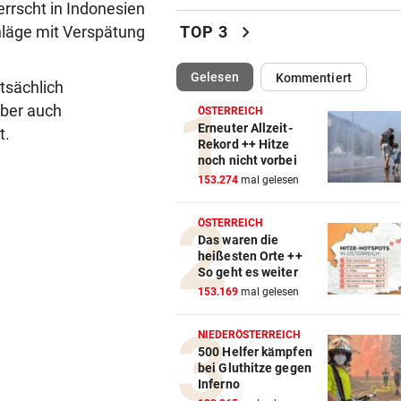
Bank of America zahlt 250 Mi
errscht in Indonesien
Abnehmspritzen
chevron_right
hläge mit Verspätung
TOP 3
HILFE KAM ZU SPÄT
vor ein
(ausgewählt)
Gelesen
Kommentiert
Wien: 55-Jähriger bei
tsächlich
Wohnungsbrand gestorben
aber auch
ÖSTERREICH
Erneuter Allzeit-
t.
„MEIN BABY-GIRL“
vor ein
Rekord ++ Hitze
noch nicht vorbei
Jamie Olivers älteste Tochte
153.274
mal gelesen
Poppy wird heiraten
ÖSTERREICH
AUF DER NORDSCHLEIFE
vor ein
Das waren die
Mercedes CLA schneller als 
heißesten Orte ++
Model S Plaid!
So geht es weiter
153.169
mal gelesen
RÜCKSCHLAG BEI MASTERS
vor ein
Überraschung! Zverev muss 
NIEDERÖSTERREICH
die Koffer packen
500 Helfer kämpfen
bei Gluthitze gegen
Inferno
EIN TEURER SPASS
vor ein