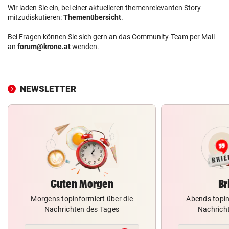
Wir laden Sie ein, bei einer aktuelleren themenrelevanten Story
mitzudiskutieren:
Themenübersicht
.
Bei Fragen können Sie sich gern an das Community-Team per Mail
an
forum@krone.at
wenden.
NEWSLETTER
Guten Morgen
Br
Morgens topinformiert über die
Abends topin
Nachrichten des Tages
Nachrich