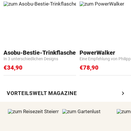
Asobu-Bestie-Trinkflasche
PowerWalker
In 3 unterschiedlichen Designs
Eine Empfehlung von Philip
€34,90
€78,90
chevron_right
VORTEILSWELT MAGAZINE