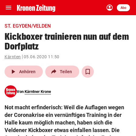
menu
account_circle
Navigation
Anmelden
Abo
close
Schließen
ein-/ausklappen
ST. EGYDEN/VELDEN
Abonnieren
Kickboxer trainieren nun auf dem
Dorfplatz
account_circle
arrow_right
Anmelden
Kärnten
05.06.2020 11:50
pin_drop
arrow_right
Bundesland auswäh
Wien
play_arrow
Anhören
Teilen
bookmark
Merkliste
Von
Kärntner Krone
Suchbegriff
search
Not macht erfinderisch: Weil die Auflagen wegen
eingeben
der Coronakrise ein vernünftiges Training in der
Halle kaum möglich machen, haben sich die
Veldener Kickboxer etwas einfallen lassen. Die