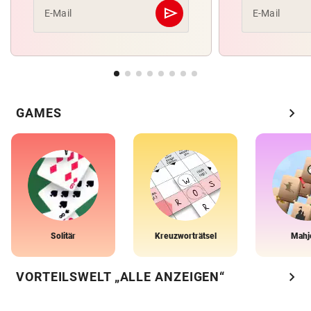
send
E-Mail
E-Mail
Abschicken
chevron_right
GAMES
Solitär
Kreuzworträtsel
Mahj
chevron_right
VORTEILSWELT „ALLE ANZEIGEN“