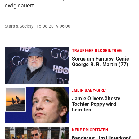
ewig dauert ...
Stars & Society
15.08.2019 06:00
TRAURIGER BLOGEINTRAG
Sorge um Fantasy-Genie
George R. R. Martin (77)
„MEIN BABY-GIRL“
Jamie Olivers älteste
Tochter Poppy wird
heiraten
NEUE PRIORITÄTEN
Banderas: „Im Hinterkopf,