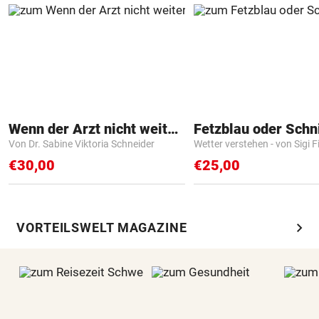
Wenn der Arzt nicht weiter weiß
Fetzblau oder Schn
Von Dr. Sabine Viktoria Schneider
Wetter verstehen - von Sigi F
€30,00
€25,00
chevron_right
VORTEILSWELT MAGAZINE