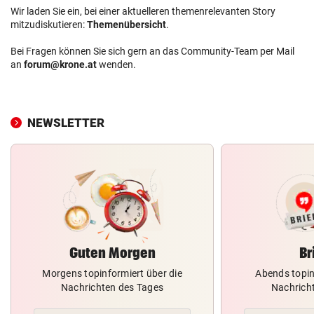
Wir laden Sie ein, bei einer aktuelleren themenrelevanten Story
mitzudiskutieren:
Themenübersicht
.
Bei Fragen können Sie sich gern an das Community-Team per Mail
an
forum@krone.at
wenden.
NEWSLETTER
Guten Morgen
Br
Morgens topinformiert über die
Abends topin
Nachrichten des Tages
Nachrich