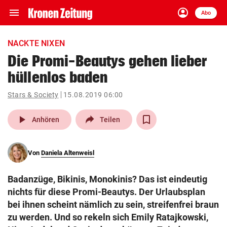
menu
account_circle
Navigation
Anmelden
Abo
close
Schließen
ein-/ausklappen
NACKTE NIXEN
Abonnieren
Die Promi-Beautys gehen lieber
hüllenlos baden
account_circle
arrow_right
Anmelden
Stars & Society
15.08.2019 06:00
pin_drop
arrow_right
Bundesland auswäh
Wien
play_arrow
Anhören
Teilen
bookmark
Merkliste
Von
Daniela Altenweisl
Suchbegriff
search
Badanzüge, Bikinis, Monokinis? Das ist eindeutig
eingeben
nichts für diese Promi-Beautys. Der Urlaubsplan
bei ihnen scheint nämlich zu sein, streifenfrei braun
zu werden. Und so rekeln sich Emily Ratajkowski,