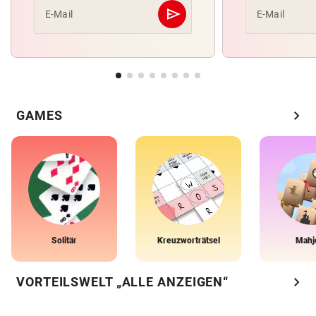
send
E-Mail
E-Mail
Abschicken
chevron_right
GAMES
Solitär
Kreuzworträtsel
Mahj
chevron_right
VORTEILSWELT „ALLE ANZEIGEN“