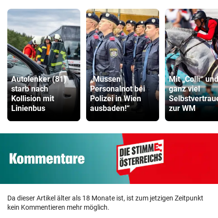
Autolenker (81)
„Müssen
Mit „Colli“ un
starb nach
Personalnot bei
ganz viel
Kollision mit
Polizei in Wien
Selbstvertrau
Linienbus
ausbaden!“
zur WM
Da dieser Artikel älter als 18 Monate ist, ist zum jetzigen Zeitpunkt
kein Kommentieren mehr möglich.