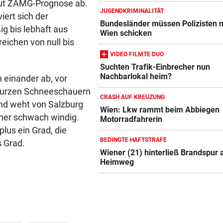
aut ZAMG-Prognose ab.
JUGENDKRIMINALITÄT
iert sich der
Bundesländer müssen Polizisten 
g bis lebhaft aus
Wien schicken
eichen von null bis
VIDEO FILMTE DUO
Suchten Trafik-Einbrecher nun
Nachbarlokal heim?
einander ab, vor
 kurzen Schneeschauern
CRASH AUF KREUZUNG
ind weht von Salzburg
Wien: Lkw rammt beim Abbiegen
eher schwach windig.
Motorradfahrerin
lus ein Grad, die
BEDINGTE HAFTSTRAFE
s Grad.
Wiener (21) hinterließ Brandspur
Heimweg