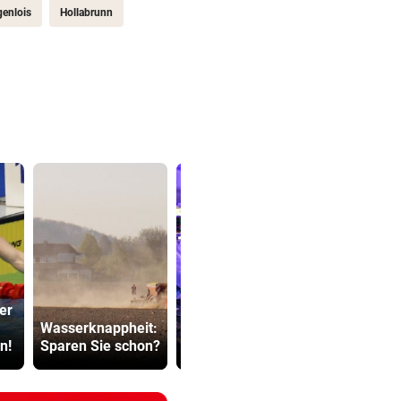
enlois
Hollabrunn
Premiere an
er
Linzer Uniklinik:
SPÖ und Ö
Wasserknappheit:
Herz-OP mit
wollen die
n!
Sparen Sie schon?
Roboter
Lederer au