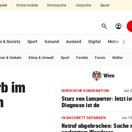
piele
Krone mobile
Immosuche
Jobsuche
Bazar
search
account_circle
Menü aufklappen
Suchen
s & Society
Sport
Gesund
Ausland
Digital
Motor
Wir
en & Verkehr
Klima & Umwelt
Sport
Familie
Forum
Wetter
len
Wien
rb im
NORDISCHE KOMBINATION
vor 
n
Sturz von Lamparter: Jetzt is
Diagnose ist da
IN BACHBETT GEFANGEN
vor 1
Notruf abgebrochen: Suche 