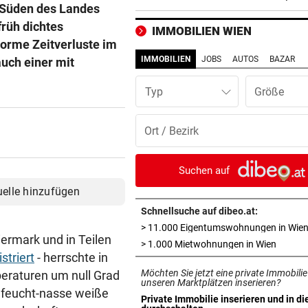
ins EM-Finale ein
d Süden des Landes
rüh dichtes
IMMOBILIEN WIEN
PLUS FÜNF PROZENT
vor ein
norme Zeitverluste im
Goldpreis legte diese Woche
IMMOBILIEN
JOBS
AUTOS
BAZAR
auch einer mit
neuen Höhenflug hin
Typ
REKORDSOMMER IN Ö
vor ein
Hitze, Brände, Unwetter:
Einsatzkräfte gefordert!
FITNESS-TEST BESTANDEN
vor ein
Suchen auf
Weißhaidinger kann an
uelle hinzufügen
Leichtathletik-EM teilnehme
Schnellsuche auf dibeo.at:
> 11.000 Eigentumswohnungen in Wie
11-JÄHRIGE MISSBRAUCHT
vor ein
ermark und in Teilen
in neue
> 1.000 Mietwohnungen in Wien
Vater lockte Vergewaltiger a
striert
- herrschte in
TikTok in Falle
Möchten Sie jetzt eine private Immobilie
eraturen um null Grad
unseren Marktplätzen inserieren?
t feucht-nasse weiße
DISKUTIEREN SIE MIT!
vor ein
Private Immobilie inserieren und in di
in neuem Tab öffnen