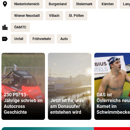
Niederösterreich
Burgenland
Steiermark
Kärnten
Lang
Wiener Neustadt
Villach
St. Pölten
ÖAMTC
Unfall
Frühverkehr
Auto
230 PS! 13-
DAS ist
Jährige schrieb im
Jetzt ist fix, was
Österreichs neu
Autocross
am Donauufer
Komet im
Geschichte
entstehen wird
Schwimmbecke