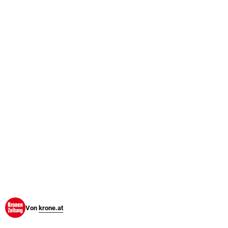
© Krone Multimedia GmbH & Co KG 2026
Muthgasse 2, 1190 Wien
Von
krone.at