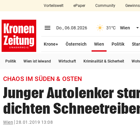
Vorteilswelt
ePaper
Community
Gewinns
close
Schließen
menu
Menü aufklappen
Do., 06.08.2026
31°C
Wien
Abonnieren
(ausgewählt)
Krone+
Österreich
Wien
Politik
Star
account_circle
arrow_right
Anmelden
Politik
Wien ist leiwand
Wirtschaft
Kriminalität & Sicherheit
Wohn
pin_drop
arrow_right
Bundesland auswäh
Wien
CHAOS IM SÜDEN & OSTEN
bookmark
Merkliste
Junger Autolenker sta
dichten Schneetreibe
Suchbegriff
search
eingeben
Wien
28.01.2019 13:08