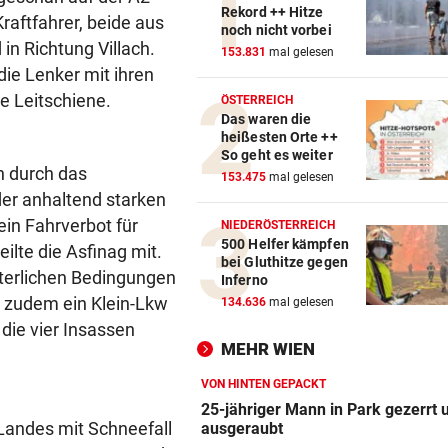
Rekord ++ Hitze
Kraftfahrer, beide aus
noch nicht vorbei
in Richtung Villach.
153.831
mal gelesen
ie Lenker mit ihren
e Leitschiene.
ÖSTERREICH
Das waren die
heißesten Orte ++
So geht es weiter
 durch das
153.475
mal gelesen
er anhaltend starken
in Fahrverbot für
NIEDERÖSTERREICH
500 Helfer kämpfen
lte die Asfinag mit.
bei Gluthitze gegen
terlichen Bedingungen
Inferno
 zudem ein Klein-Lkw
134.636
mal gelesen
die vier Insassen
MEHR WIEN
VON HINTEN GEPACKT
25-jähriger Mann in Park gezerrt 
Landes mit Schneefall
ausgeraubt