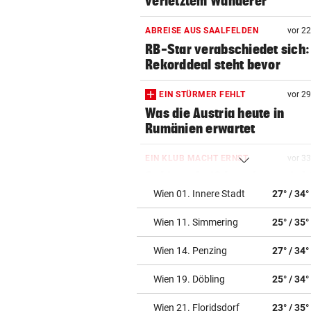
verletztem Wanderer
ABREISE AUS SAALFELDEN
vor 2
RB-Star verabschiedet sich:
Rekorddeal steht bevor
EIN STÜRMER FEHLT
vor 2
Was die Austria heute in
Rumänien erwartet
EIN KLUB MACHT ERNST
vor 3
Sabitzer heiß begehrt – wird
zum Knackpunkt?
Wien 01. Innere Stadt
27° / 34°
Wien 11. Simmering
25° / 35°
NÄCHSTE ABHÖR-AFFÄRE:
vor 3
SPÖ und ÖVP wollen die Cau
Wien 14. Penzing
27° / 34°
Lederer aussitzen
Wien 19. Döbling
25° / 34°
OSV-DUO IN PARIS
vor ein
Knoll und Lotfi ziehen vom T
Wien 21. Floridsdorf
23° / 35°