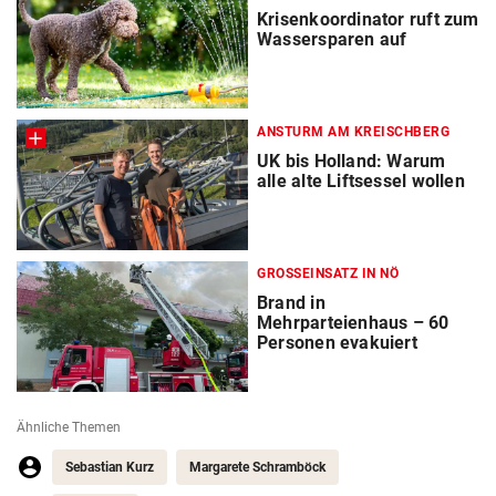
Krisenkoordinator ruft zum
Wassersparen auf
ANSTURM AM KREISCHBERG
UK bis Holland: Warum
alle alte Liftsessel wollen
GROSSEINSATZ IN NÖ
Brand in
Mehrparteienhaus – 60
Personen evakuiert
Ähnliche Themen
Sebastian Kurz
Margarete Schramböck