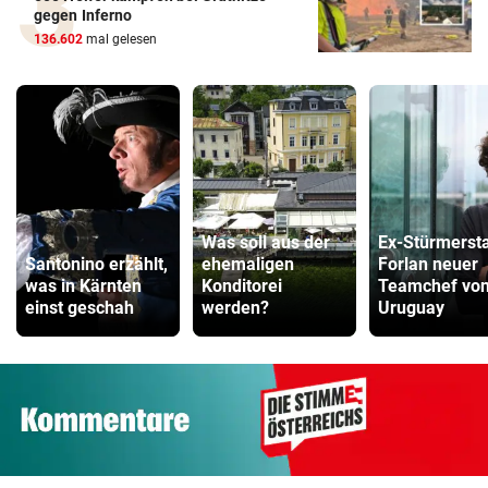
gegen Inferno
136.602
mal gelesen
Was soll aus der
Ex-Stürmerst
Santonino erzählt,
ehemaligen
Forlan neuer
was in Kärnten
Konditorei
Teamchef vo
einst geschah
werden?
Uruguay