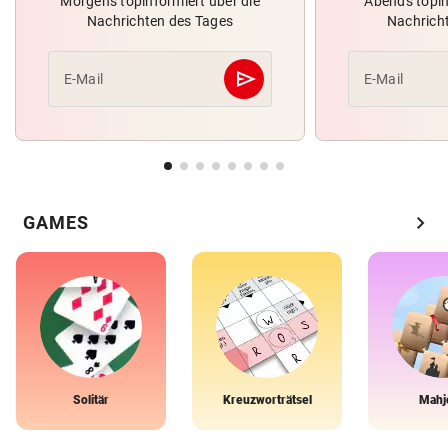
Morgens topinformiert über die
Abends topin
Nachrichten des Tages
Nachrich
send
E-Mail
E-Mail
Abschicken
chevron_right
GAMES
Solitär
Kreuzworträtsel
Mahj