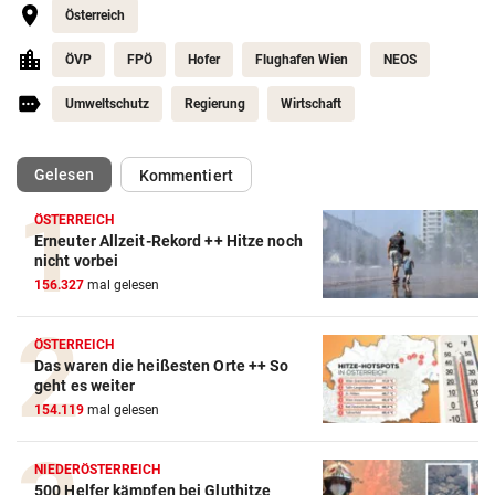
Österreich
ÖVP
FPÖ
Hofer
Flughafen Wien
NEOS
Umweltschutz
Regierung
Wirtschaft
(ausgewählt)
Gelesen
Kommentiert
ÖSTERREICH
Erneuter Allzeit-Rekord ++ Hitze noch
nicht vorbei
156.327
mal gelesen
ÖSTERREICH
Das waren die heißesten Orte ++ So
geht es weiter
154.119
mal gelesen
NIEDERÖSTERREICH
500 Helfer kämpfen bei Gluthitze