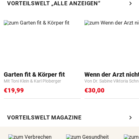
chevron_right
VORTEILSWELT „ALLE ANZEIGEN“
Garten fit & Körper fit
Mit Toni Klein & Karl Ploberger
Von Dr. Sabine Viktoria Schn
€19,99
€30,00
chevron_right
VORTEILSWELT MAGAZINE