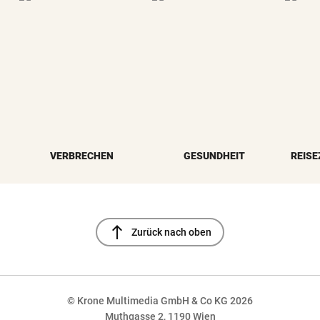
VERBRECHEN
GESUNDHEIT
REISE
north
Zurück nach oben
© Krone Multimedia GmbH & Co KG 2026
Muthgasse 2, 1190 Wien