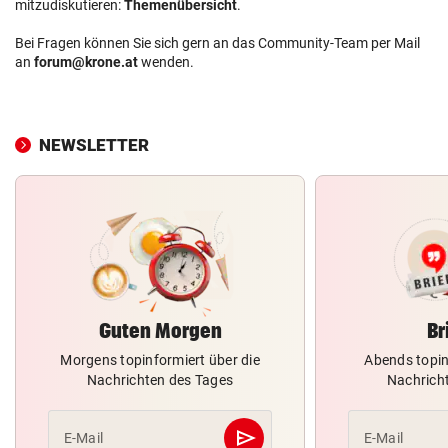
mitzudiskutieren:
Themenübersicht
.
Bei Fragen können Sie sich gern an das Community-Team per Mail
an
forum@krone.at
wenden.
NEWSLETTER
Guten Morgen
Br
Morgens topinformiert über die
Abends topin
Nachrichten des Tages
Nachrich
send
E-Mail
E-Mail
Abschicken