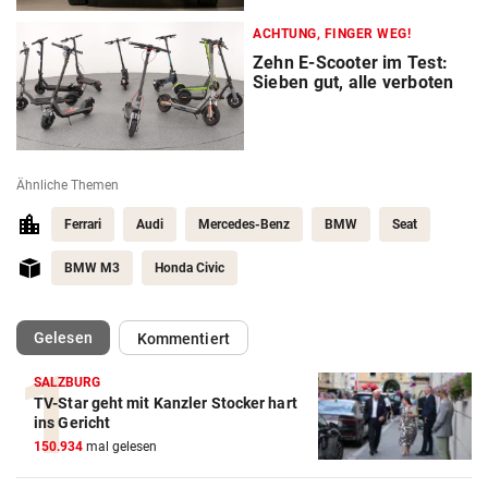
ACHTUNG, FINGER WEG!
Zehn E-Scooter im Test:
Sieben gut, alle verboten
Ähnliche Themen
Ferrari
Audi
Mercedes-Benz
BMW
Seat
BMW M3
Honda Civic
(ausgewählt)
Gelesen
Kommentiert
SALZBURG
TV-Star geht mit Kanzler Stocker hart
Autobatterie Vergleich
ins Gericht
150.934
mal gelesen
ZUM VERGLEICH