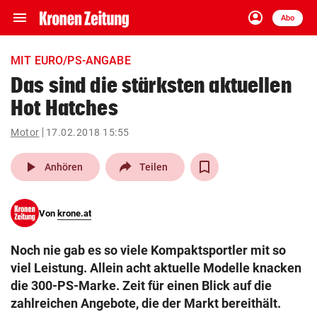
menu
account_circle
Navigation
Anmelden
Abo
close
Schließen
ein-/ausklappen
MIT EURO/PS-ANGABE
Abonnieren
Das sind die stärksten aktuellen
Hot Hatches
account_circle
arrow_right
Anmelden
Motor
17.02.2018 15:55
pin_drop
arrow_right
Bundesland auswäh
Wien
play_arrow
Anhören
Teilen
bookmark
Merkliste
Von
krone.at
Suchbegriff
search
Noch nie gab es so viele Kompaktsportler mit so
eingeben
viel Leistung. Allein acht aktuelle Modelle knacken
die 300-PS-Marke. Zeit für einen Blick auf die
zahlreichen Angebote, die der Markt bereithält.