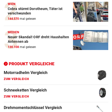
Winterreifen Vergleich
WIEN
Cobra stürmt Dorotheum, Täter ist
ZUM VERGLEICH
verschwunden
144.570
mal gelesen
Wagenheber Vergleich
ZUM VERGLEICH
MEDIEN
Neuer Skandal! ORF dreht Haushalten
Elektroroller Vergleich
Antennen ab
ZUM VERGLEICH
130.108
mal gelesen
Ganzjahresreifen Vergleich
ZUM VERGLEICH
PRODUKT VERGLEICHE
Motorradhelm Vergleich
ZUM VERGLEICH
Schneeketten Vergleich
ZUM VERGLEICH
Drehmomentschlüssel Vergleich