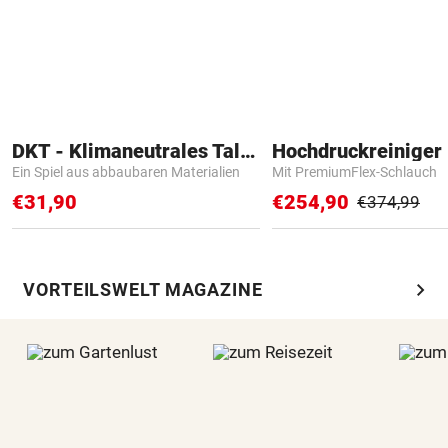
DKT - Klimaneutrales Talent
Hochdruckreiniger 
Ein Spiel aus abbaubaren Materialien
Mit PremiumFlex-Schlauch
€31,90
€254,90
€374,99
chevron_right
VORTEILSWELT MAGAZINE