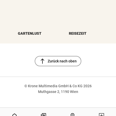
GARTENLUST
REISEZEIT
north
Zurück nach oben
© Krone Multimedia GmbH & Co KG 2026
Muthgasse 2, 1190 Wien
NaN%
home
pin_drop