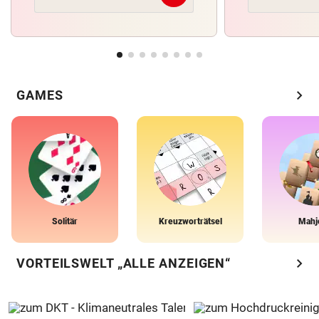
chevron_right
GAMES
Solitär
Kreuzworträtsel
Mahj
chevron_right
VORTEILSWELT „ALLE ANZEIGEN“