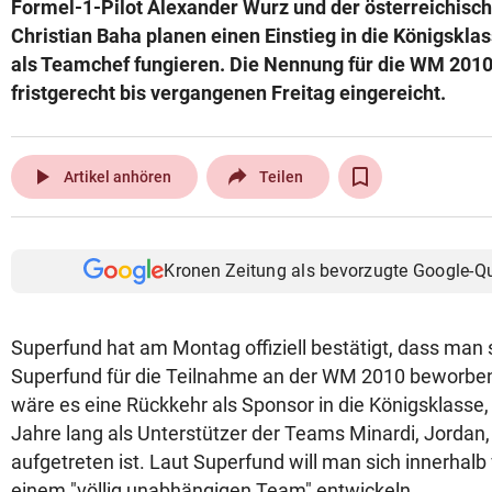
Formel-1-Pilot Alexander Wurz und der österreichisc
© Krone Multimedia GmbH & Co KG 2026
Christian Baha planen einen Einstieg in die Königskla
Muthgasse 2, 1190 Wien
als Teamchef fungieren. Die Nennung für die WM 2010
fristgerecht bis vergangenen Freitag eingereicht.
play_arrow
Artikel anhören
Teilen
Kronen Zeitung als bevorzugte Google-Q
Superfund hat am Montag offiziell bestätigt, dass man 
Superfund für die Teilnahme an der WM 2010 beworben
wäre es eine Rückkehr als Sponsor in die Königsklass
Jahre lang als Unterstützer der Teams Minardi, Jordan
aufgetreten ist. Laut Superfund will man sich innerhalb
einem "völlig unabhängigen Team" entwickeln.