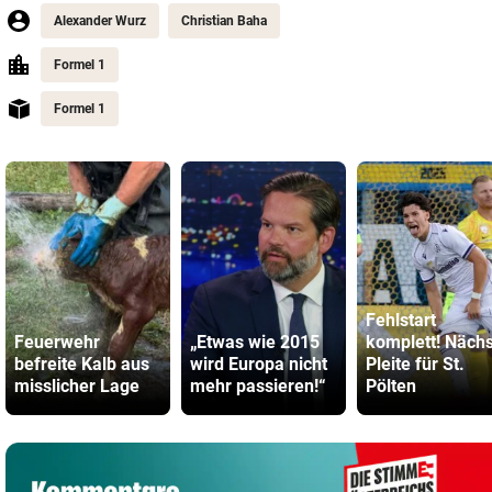
Alexander Wurz
Christian Baha
Formel 1
Formel 1
Fehlstart
Feuerwehr
„Etwas wie 2015
komplett! Näch
befreite Kalb aus
wird Europa nicht
Pleite für St.
misslicher Lage
mehr passieren!“
Pölten