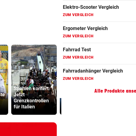
Fahrradanhänger Vergleich
ZUM VERGLEICH
Faszienrolle Vergleich
ZUM VERGLEICH
Hoverboard Vergleich
ZUM VERGLEICH
Kinderfahrrad Vergleich
ZUM VERGLEICH
Spanien kontert:
Alle Produkte ans
ste
Jetzt
Dreijähriger Bub
Sager wirkt
Grenzkontrollen
wurde aus heißem
Mütter-Auf
für Italien
Auto gerettet
gegen Kanz