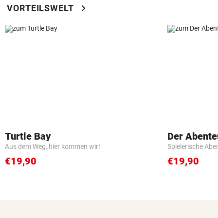
chevron_right
VORTEILSWELT
Turtle Bay
Der Abente
Aus dem Weg, hier kommen wir!
Spielerische Abe
€19,90
€19,90