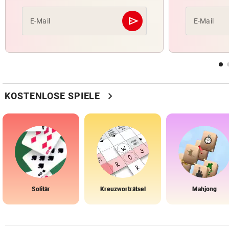
send
E-Mail
E-Mail
Abschicken
chevron_right
KOSTENLOSE SPIELE
Solitär
Kreuzworträtsel
Mahjong