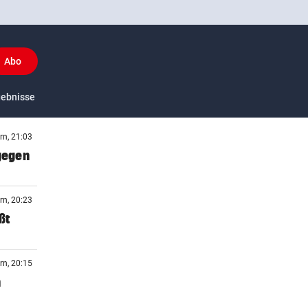
Abo
y
gebnisse
US-Sport
rn, 21:03
 gegen
rn, 20:23
ßt
rn, 20:15
n