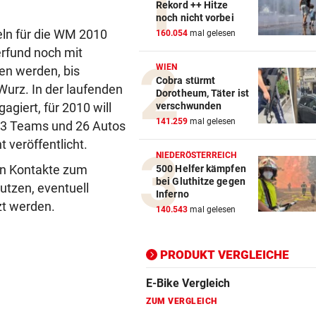
Rekord ++ Hitze
noch nicht vorbei
Action-Cam Vergleich
eln für die WM 2010
160.054
mal gelesen
erfund noch mit
ZUM VERGLEICH
WIEN
en werden, bis
Cobra stürmt
Crosstrainer Vergleich
 Wurz. In der laufenden
Dorotheum, Täter ist
ZUM VERGLEICH
iert, für 2010 will
verschwunden
141.259
mal gelesen
 13 Teams und 26 Autos
E-Bike Vergleich
t veröffentlicht.
ZUM VERGLEICH
NIEDERÖSTERREICH
en Kontakte zum
500 Helfer kämpfen
Elektro-Scooter Vergleich
bei Gluthitze gegen
tzen, eventuell
Inferno
ZUM VERGLEICH
zt werden.
140.543
mal gelesen
Ergometer Vergleich
ZUM VERGLEICH
PRODUKT VERGLEICHE
Fahrrad Test
ZUM VERGLEICH