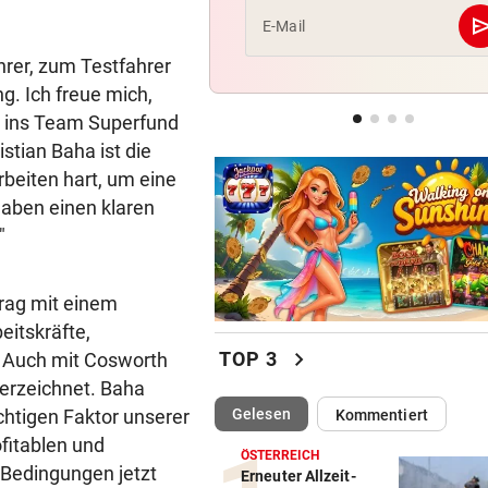
se
E-Mail
LIEFERING VERLIERT
geste
hrer, zum Testfahrer
Enttäuschende Zweitliga-
g. Ich freue mich,
Rückkehr nach Grödig
 ins Team Superfund
2. LIGA – 2. RUNDE
geste
stian Baha ist die
Fehlstart komplett! Nächste 
rbeiten hart, um eine
für St. Pölten
haben einen klaren
"
trag mit einem
eitskräfte,
chevron_right
TOP 3
. Auch mit Cosworth
terzeichnet. Baha
(ausgewählt)
chtigen Faktor unserer
Gelesen
Kommentiert
fitablen und
ÖSTERREICH
 Bedingungen jetzt
Erneuter Allzeit-