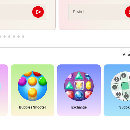
send
s
E-Mail
Abschicken
Alle
Bubbles Shooter
Exchange
Sudok