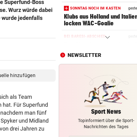
he Superfund-Boss
SONNTAG NOCH IM KASTEN
geste
sse. Wurz würde dabei
Klubs aus Holland und Italie
 wurde jedenfalls
locken WAC-Goalie
BEI BARESI-ABSCHIED
geste
Brasilien-Legende schockt 
mit Mallet-Finger
NEWSLETTER
LÄNDLE-KICKER SIEGEN
geste
3:1 nach 0:1! Altach dreht De
uelle hinzufügen
gegen WSG Tirol
NACH WIEN AUF MYKONOS
geste
sich als Team
Luxus am Meer! Sabalenka
 hat. Für Superfund
gewährt private Einblicke
Sport News
e, nachdem man fünf
, Spyker und Midland
Topinformiert über die Sport-
FUSSBALL-FANS FEIERN
geste
Nachrichten des Tages
 von drei Jahren zu
Hochgefühle dank Comebac
eines Kult-Sponsors