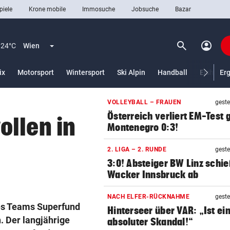
piele
Krone mobile
Immosuche
Jobsuche
Bazar
search
account_circle
Menü aufklappen
Suchen
24°C
Wien
ix
Motorsport
Wintersport
Ski Alpin
Handball
Eishocke
Er
VOLLEYBALL – FRAUEN
geste
len
Österreich verliert EM-Test
ollen in
Montenegro 0:3!
2. LIGA – 2. RUNDE
geste
3:0! Absteiger BW Linz schie
Wacker Innsbruck ab
NACH ELFER-RÜCKNAHME
geste
es Teams Superfund
Hinterseer über VAR: „Ist ei
. Der langjährige
absoluter Skandal!“