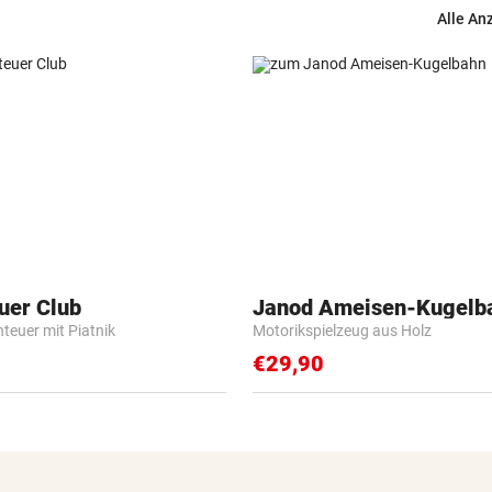
Alle An
uer Club
Janod Ameisen-Kugelb
nteuer mit Piatnik
Motorikspielzeug aus Holz
€29,90