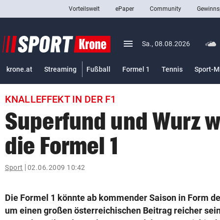
Vorteilswelt
ePaper
Community
Gewinns
close
Schließen
menu
Menü aufklappen
Sa., 08.08.2026
Abonnieren
krone.at
Streaming
Fußball
Formel 1
Tennis
Sport-M
account_circle
arrow_right
Anmelden
KNALLEFFEKT IN DER F1
pin_drop
arrow_right
Bundesland auswäh
Wien
Superfund und Wurz w
bookmark
Merkliste
die Formel 1
Suchbegriff
Sport
02.06.2009 10:42
search
eingeben
Die Formel 1 könnte ab kommender Saison in Form d
um einen großen österreichischen Beitrag reicher sein