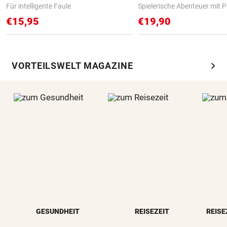
Für intelligente Faule
Spielerische Abenteuer mit P
€15,95
€19,90
chevron_right
VORTEILSWELT MAGAZINE
GESUNDHEIT
REISEZEIT
REISE