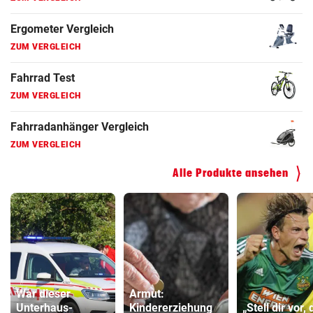
Faszienrolle Vergleich
ZUM VERGLEICH
Hoverboard Vergleich
ZUM VERGLEICH
Kinderfahrrad Vergleich
ZUM VERGLEICH
Alle Produkte ansehen
War dieser
Armut:
Unterhaus-
Kindererziehung
„Stell dir vor, 