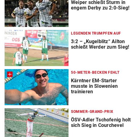
Weiper schießt Sturm in
engem Derby zu 2:0-Sieg!
LEGENDEN TRUMPFEN AUF
3:2 – „Kugelblitz“ Ailton
schießt Werder zum Sieg!
50-METER-BECKEN FEHLT
Kärntner EM-Starter
musste in Slowenien
trainieren
SOMMER-GRAND-PRIX
ÖSV-Adler Tschofenig holt
sich Sieg in Courchevel