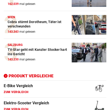
162.039
mal gelesen
ZUM VERGLEICH
Crosstrainer Vergleich
WIEN
Cobra stürmt Dorotheum, Täter ist
ZUM VERGLEICH
verschwunden
143.343
mal gelesen
E-Bike Vergleich
ZUM VERGLEICH
SALZBURG
TV-Star geht mit Kanzler Stocker hart
Elektro-Scooter Vergleich
ins Gericht
ZUM VERGLEICH
143.230
mal gelesen
Ergometer Vergleich
ZUM VERGLEICH
PRODUKT VERGLEICHE
Fahrrad Test
ZUM VERGLEICH
Fahrradanhänger Vergleich
ZUM VERGLEICH