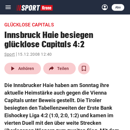
menu
account_circle
Navigation
Anmelden
Abo
close
Schließen
ein-/ausklappen
GLÜCKLOSE CAPITALS
Abonnieren
Innsbruck Haie besiegen
glücklose Capitals 4:2
account_circle
arrow_right
Anmelden
Sport
15.12.2008 12:40
pin_drop
arrow_right
Bundesland auswäh
Wien
play_arrow
Anhören
Teilen
bookmark
Merkliste
Die Innsbrucker Haie haben am Sonntag ihre
aktuelle Heimstärke auch gegen die Vienna
Suchbegriff
Capitals unter Beweis gestellt. Die Tiroler
search
eingeben
besiegten den Tabellenzweiten der Erste Bank
Eishockey Liga 4:2 (1:0, 2:0, 1:2) und kamen im
vierten Duell mit den über weite Strecken