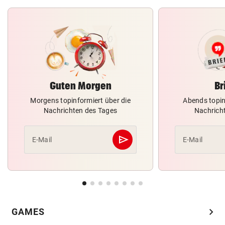
Guten Morgen
Br
Morgens topinformiert über die
Abends topin
Nachrichten des Tages
Nachrich
send
E-Mail
E-Mail
Abschicken
chevron_right
GAMES