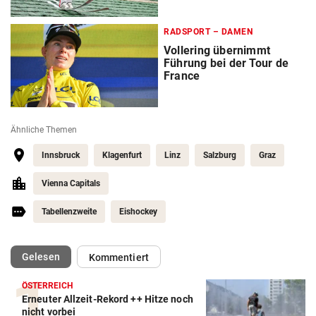
RADSPORT – DAMEN
Vollering übernimmt
Führung bei der Tour de
France
Ähnliche Themen
Innsbruck
Klagenfurt
Linz
Salzburg
Graz
Vienna Capitals
Tabellenzweite
Eishockey
(ausgewählt)
Gelesen
Kommentiert
ÖSTERREICH
Erneuter Allzeit-Rekord ++ Hitze noch
Action-Cam Vergleich
nicht vorbei