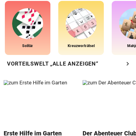
Solitär
Kreuzworträtsel
Mahj
chevron_right
VORTEILSWELT „ALLE ANZEIGEN“
Erste Hilfe im Garten
Der Abenteuer Clu