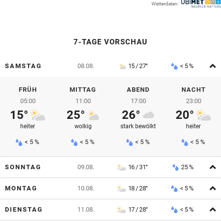
Wetterdaten:
© Krone Multimedia GmbH & Co KG 2026
Muthgasse 2, 1190 Wien
7-TAGE VORSCHAU
A
SAMSTAG
08.08.
15 / 27°
< 5 %
FRÜH
MITTAG
ABEND
NACHT
05:00
11:00
17:00
23:00
15°
25°
26°
20°
heiter
wolkig
stark bewölkt
heiter
< 5 %
< 5 %
< 5 %
< 5 %
A
SONNTAG
09.08.
16 / 31°
25 %
A
MONTAG
10.08.
18 / 28°
< 5 %
A
DIENSTAG
11.08.
17 / 28°
< 5 %