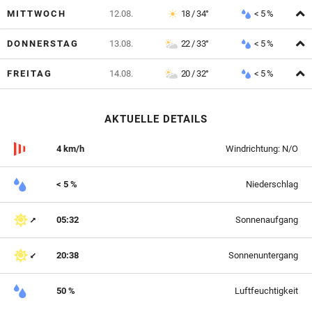
A
MITTWOCH
12.08.
18 / 34°
< 5 %
A
DONNERSTAG
13.08.
22 / 33°
< 5 %
A
FREITAG
14.08.
20 / 32°
< 5 %
AKTUELLE DETAILS
4 km/h
Windrichtung: N/O
< 5 %
Niederschlag
05:32
Sonnenaufgang
20:38
Sonnenuntergang
50 %
Luftfeuchtigkeit