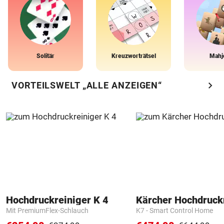
Solitär
Kreuzworträtsel
Mahj
chevron_right
VORTEILSWELT „ALLE ANZEIGEN“
Hochdruckreiniger K 4
Kärcher Hochdruck
Mit PremiumFlex-Schlauch
K7 - Smart Control Home