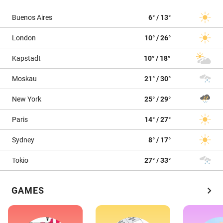
Buenos Aires
6° / 13°
London
10° / 26°
Kapstadt
10° / 18°
Moskau
21° / 30°
New York
25° / 29°
Paris
14° / 27°
Sydney
8° / 17°
Tokio
27° / 33°
chevron_right
GAMES