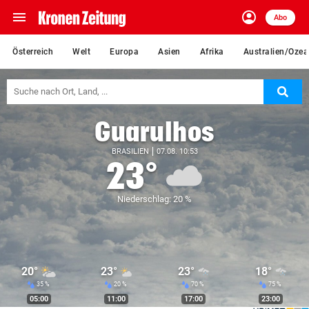
menu
account_circle
Navigation
Anmelden
Abo
close
Schließen
ein-/ausklappen
Österreich
Welt
Europa
Asien
Afrika
Australien/Ozea
Abonnieren
Suc
account_circle
arrow_right
Anmelden
Guarulhos
pin_drop
arrow_right
Bundesland auswäh
Wien
BRASILIEN
07.08. 10:53
23°
bookmark
Merkliste
Niederschlag: 20 %
Suchbegriff
search
eingeben
20°
23°
23°
18°
35 %
20 %
70 %
75 %
05:00
11:00
17:00
23:00