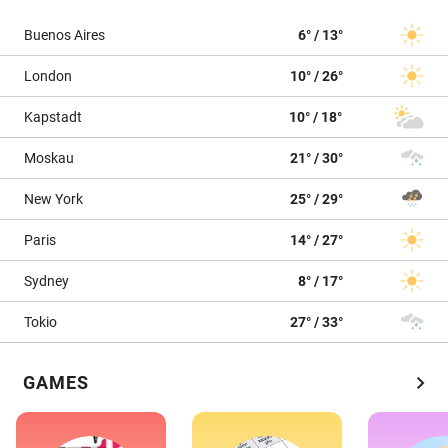
Buenos Aires
6° / 13°
London
10° / 26°
Kapstadt
10° / 18°
Moskau
21° / 30°
New York
25° / 29°
Paris
14° / 27°
Sydney
8° / 17°
Tokio
27° / 33°
chevron_right
GAMES