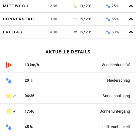
A
MITTWOCH
12.08.
13 / 23°
25 %
A
DONNERSTAG
13.08.
15 / 28°
55 %
A
FREITAG
14.08.
16 / 23°
50 %
AKTUELLE DETAILS
13 km/h
Windrichtung: W
20 %
Niederschlag
06:36
Sonnenaufgang
17:46
Sonnenuntergang
45 %
Luftfeuchtigkeit