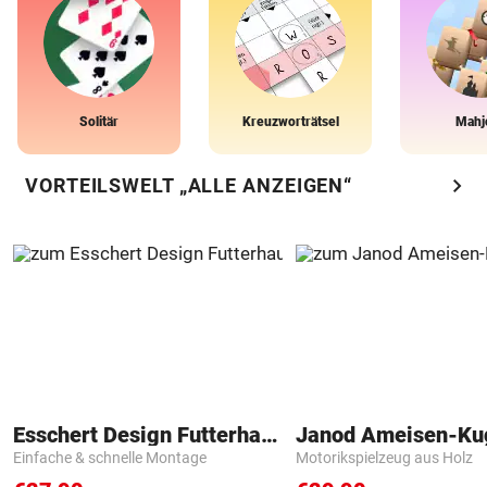
Solitär
Kreuzworträtsel
Mahj
chevron_right
VORTEILSWELT „ALLE ANZEIGEN“
Esschert Design Futterhaus
Janod Ameisen-Ku
Einfache & schnelle Montage
Motorikspielzeug aus Holz