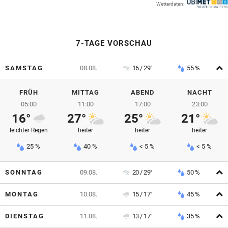
Wetterdaten:
© Krone Multimedia GmbH & Co KG 2026
Muthgasse 2, 1190 Wien
7-TAGE VORSCHAU
A
SAMSTAG
08.08.
16 / 29°
55 %
FRÜH
MITTAG
ABEND
NACHT
05:00
11:00
17:00
23:00
16°
27°
25°
21°
leichter Regen
heiter
heiter
heiter
25 %
40 %
< 5 %
< 5 %
A
SONNTAG
09.08.
20 / 29°
50 %
A
MONTAG
10.08.
15 / 17°
45 %
A
DIENSTAG
11.08.
13 / 17°
35 %