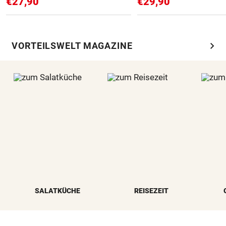
€27,90
€29,90
chevron_right
VORTEILSWELT MAGAZINE
SALATKÜCHE
REISEZEIT