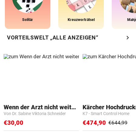
Solitär
Kreuzworträtsel
Mahj
chevron_right
VORTEILSWELT „ALLE ANZEIGEN“
Wenn der Arzt nicht weiter weiß
Kärcher Hochdruck
Von Dr. Sabine Viktoria Schneider
K7 - Smart Control Home
€30,00
€474,90
€644,99