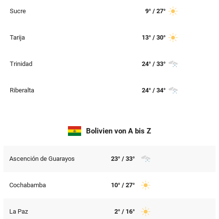
© Krone Multimedia GmbH & Co KG 2026
Sucre
9° / 27°
Muthgasse 2, 1190 Wien
Tarija
13° / 30°
Trinidad
24° / 33°
Riberalta
24° / 34°
Bolivien von A bis Z
Ascención de Guarayos
23° / 33°
Cochabamba
10° / 27°
La Paz
2° / 16°