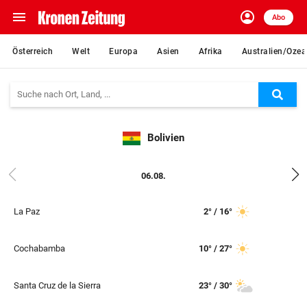
menu
account_circle
Navigation
Anmelden
Abo
close
Schließen
ein-/ausklappen
Österreich
Welt
Europa
Asien
Afrika
Australien/Ozea
Abonnieren
Suc
account_circle
arrow_right
Anmelden
Bolivien
pin_drop
arrow_right
Bundesland auswäh
Wien
06.08.
bookmark
Merkliste
La Paz
2° / 16°
Suchbegriff
search
eingeben
Cochabamba
10° / 27°
Santa Cruz de la Sierra
23° / 30°