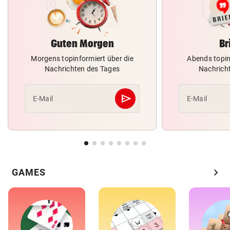
Guten Morgen
Br
Morgens topinformiert über die
Abends topin
Nachrichten des Tages
Nachrich
send
E-Mail
E-Mail
Abschicken
chevron_right
GAMES