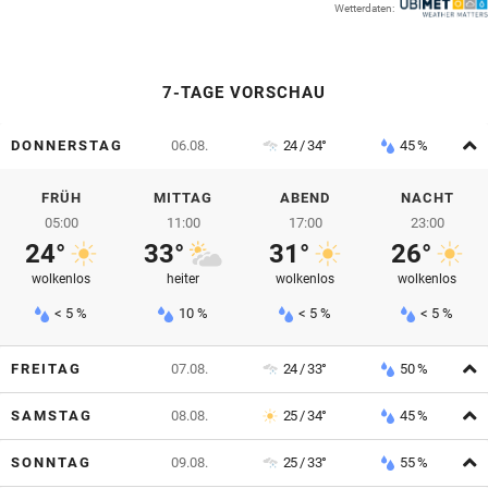
Wetterdaten:
© Krone Multimedia GmbH & Co KG 2026
Muthgasse 2, 1190 Wien
7-TAGE VORSCHAU
A
DONNERSTAG
06.08.
24 / 34°
45 %
FRÜH
MITTAG
ABEND
NACHT
05:00
11:00
17:00
23:00
24°
33°
31°
26°
wolkenlos
heiter
wolkenlos
wolkenlos
< 5 %
10 %
< 5 %
< 5 %
A
FREITAG
07.08.
24 / 33°
50 %
A
SAMSTAG
08.08.
25 / 34°
45 %
A
SONNTAG
09.08.
25 / 33°
55 %