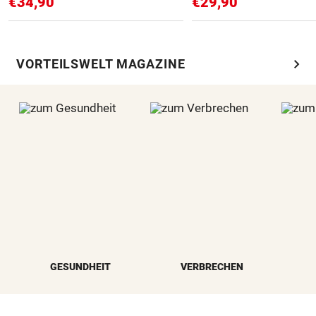
€34,90
€29,90
chevron_right
VORTEILSWELT MAGAZINE
GESUNDHEIT
VERBRECHEN