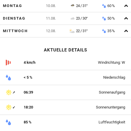
A
MONTAG
10.08.
24 / 31°
60 %
A
DIENSTAG
11.08.
23 / 30°
50 %
A
MITTWOCH
12.08.
22 / 31°
35 %
AKTUELLE DETAILS
4 km/h
Windrichtung: W
< 5 %
Niederschlag
06:39
Sonnenaufgang
18:20
Sonnenuntergang
85 %
Luftfeuchtigkeit