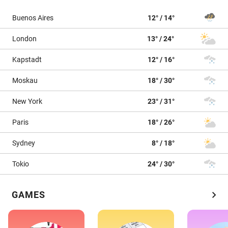
Buenos Aires
12° / 14°
London
13° / 24°
Kapstadt
12° / 16°
Moskau
18° / 30°
New York
23° / 31°
Paris
18° / 26°
Sydney
8° / 18°
Tokio
24° / 30°
chevron_right
GAMES