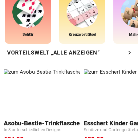
Solitär
Kreuzworträtsel
Mahj
chevron_right
VORTEILSWELT „ALLE ANZEIGEN“
Asobu-Bestie-Trinkflasche
In 3 unterschiedlichen Designs
Schürze und Gartengerätet