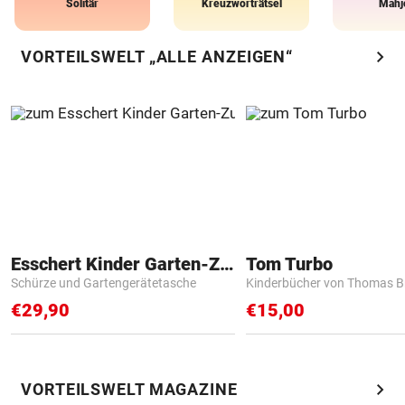
Solitär
Kreuzworträtsel
Mahj
chevron_right
VORTEILSWELT „ALLE ANZEIGEN“
Esschert Kinder Garten-Zubehör
Tom Turbo
Schürze und Gartengerätetasche
Kinderbücher von Thomas B
€29,90
€15,00
chevron_right
VORTEILSWELT MAGAZINE