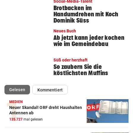
Social-Media-Talent
Brotbacken im
Handumdrehen mit Koch
Dominik Süss
Neues Buch
Ab jetzt kann jeder kochen
wie im Gemeindebau
Süß oder herzhaft
So zaubern Sie die
köstlichsten Muffins
(ausgewählt)
Gelesen
Kommentiert
MEDIEN
Neuer Skandal! ORF dreht Haushalten
Antennen ab
135.727
mal gelesen