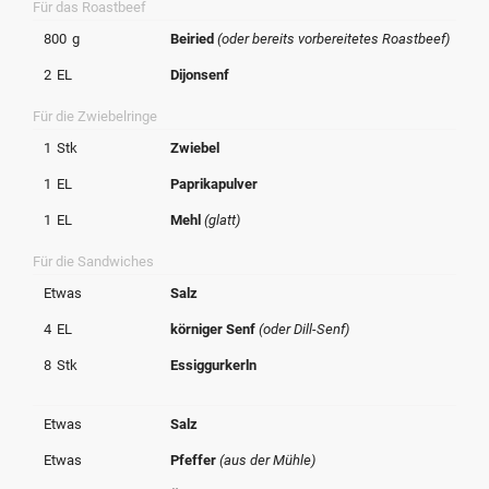
Für das Roastbeef
© Krone Multimedia GmbH & Co KG 2026
800
g
Beiried
(oder bereits vorbereitetes Roastbeef)
Muthgasse 2, 1190 Wien
2
EL
Dijonsenf
Für die Zwiebelringe
1
Stk
Zwiebel
1
EL
Paprikapulver
1
EL
Mehl
(glatt)
Für die Sandwiches
Etwas
Salz
4
EL
körniger Senf
(oder Dill-Senf)
8
Stk
Essiggurkerln
Etwas
Salz
Etwas
Pfeffer
(aus der Mühle)