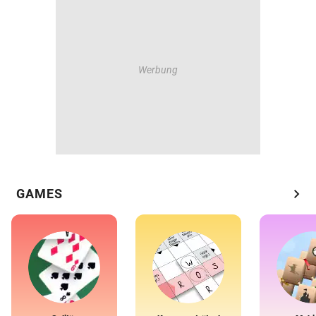
chevron_right
GAMES