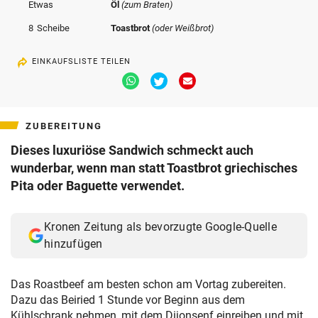
Etwas
Öl
(zum Braten)
8
Scheibe
Toastbrot
(oder Weißbrot)
EINKAUFSLISTE TEILEN
Via
Via
Via
Whatsapp
Twitter
Email
teilen
teilen
teilen
ZUBEREITUNG
Dieses luxuriöse Sandwich schmeckt auch
wunderbar, wenn man statt Toastbrot griechisches
Pita oder Baguette verwendet.
Kronen Zeitung als bevorzugte Google-Quelle
hinzufügen
Das Roastbeef am besten schon am Vortag zubereiten.
Dazu das Beiried 1 Stunde vor Beginn aus dem
Kühlschrank nehmen, mit dem Dijonsenf einreiben und mit